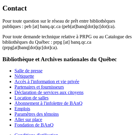
Contact
Pour toute question sur le réseau de prêt entre bibliothèques
publiques :
peb
[at]
banq.qc.ca
(peb[at]banq[dot]qc[dot]ca)
.
Pour toute demande technique relative à PRPG ou au Catalogue des
bibliothèques du Québec :
prpg
[at]
banq.qc.ca
(prpg[at]banq[dot]qc[dot]ca)
.
Bibliothèque et Archives nationales du Québec
Salle de presse
Nétiquette
Accès à l'information et vie privée
Partenaires et fournisseurs
Déclaration de services aux citoyens
Location de salles
Abonnement à l'infolettre de BAnQ
Emplois
Paramètres des témoins
Aller sur place
Fondation de BAnQ