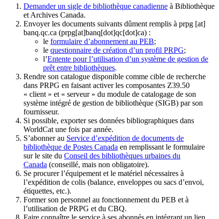
Demander un sigle de bibliothèque canadienne
à Bibliothèque
et Archives Canada.
Envoyer les documents suivants dûment remplis à
prpg
[at]
banq.qc.ca
(prpg[at]banq[dot]qc[dot]ca)
:
le
formulaire d’abonnement au PEB
;
le
questionnaire de création d’un profil PRPG
;
l’
Entente pour l’utilisation d’un système de gestion de
prêt entre bibliothèques
.
Rendre son catalogue disponible comme cible de recherche
dans PRPG en faisant activer les composantes Z39.50
« client » et « serveur » du module de catalogage de son
système intégré de gestion de bibliothèque (SIGB) par son
fournisseur
.
Si possible, exporter ses données bibliographiques dans
WorldCat une fois par année.
S’abonner au
Service d’expédition de documents de
bibliothèque de Postes Canada
en remplissant le formulaire
sur le site du
Conseil des bibliothèques urbaines du
Canada
(conseillé, mais non obligatoire).
Se procurer l’équipement et le matériel nécessaires à
l’expédition de colis (balance, enveloppes ou sacs d’envoi,
étiquettes, etc.).
Former son personnel au fonctionnement du PEB et à
l’utilisation de PRPG et du CBQ.
Faire connaître le service à ses abonnés en intégrant un lien