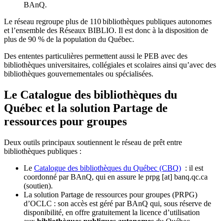
BAnQ.
Le réseau regroupe plus de 110
biblioth
è
ques publiques autonomes
et l
’
ensemble des R
é
seaux BIBLIO. Il est donc
à
la disposition de
plus de 90 % de la population du Qu
é
bec.
Des ententes particulières permettent aussi le PEB avec des
bibliothèques universitaires, collégiales et scolaires ainsi qu’avec des
bibliothèques gouvernementales ou spécialisées.
Le Catalogue des bibliothèques du
Québec et la solution Partage de
ressources pour groupes
Deux outils principaux soutiennent le réseau de prêt entre
bibliothèques publiques :
Le
Catalogue des bibliothèques du Québec (CBQ)
: il est
coordonné par BAnQ, qui en assure le
prpg
[at]
banq.qc.ca
(soutien)
.
La solution Partage de ressources pour groupes (PRPG)
d’OCLC : son accès est géré par BAnQ qui, sous réserve de
disponibilité, en offre gratuitement la licence d’utilisation