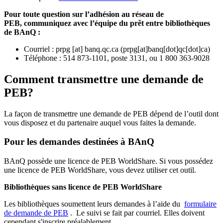
Pour toute question sur l’adhésion au réseau de
PEB,
communiquez avec l’équipe du prêt entre bibliothèques
de BAnQ :
Courriel
:
prpg
[at]
banq.qc.ca
(
prpg[at]banq[dot]qc[dot]ca
)
Téléphone : 514 873-1101, poste 3131, ou 1 800 363-9028
Comment transmettre une demande de
PEB?
La façon de transmettre une demande de PEB dépend de l’outil dont
vous disposez et du partenaire auquel vous faites la demande.
Pour les demandes destinées à BAnQ
BAnQ possède une licence de PEB WorldShare. Si vous possédez
une licence de PEB WorldShare, vous devez utiliser cet outil.
Bibliothèques sans licence de PEB WorldShare
Les bibliothèques soumettent leurs demandes à l’aide du
formulaire
de demande de PEB
.
Le suivi se fait par courriel.
Elles doivent
cependant s'inscrire préalablement.