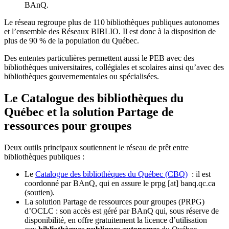
BAnQ.
Le réseau regroupe plus de 110
biblioth
è
ques publiques autonomes
et l
’
ensemble des R
é
seaux BIBLIO. Il est donc
à
la disposition de
plus de 90 % de la population du Qu
é
bec.
Des ententes particulières permettent aussi le PEB avec des
bibliothèques universitaires, collégiales et scolaires ainsi qu’avec des
bibliothèques gouvernementales ou spécialisées.
Le Catalogue des bibliothèques du
Québec et la solution Partage de
ressources pour groupes
Deux outils principaux soutiennent le réseau de prêt entre
bibliothèques publiques :
Le
Catalogue des bibliothèques du Québec (CBQ)
: il est
coordonné par BAnQ, qui en assure le
prpg
[at]
banq.qc.ca
(soutien)
.
La solution Partage de ressources pour groupes (PRPG)
d’OCLC : son accès est géré par BAnQ qui, sous réserve de
disponibilité, en offre gratuitement la licence d’utilisation