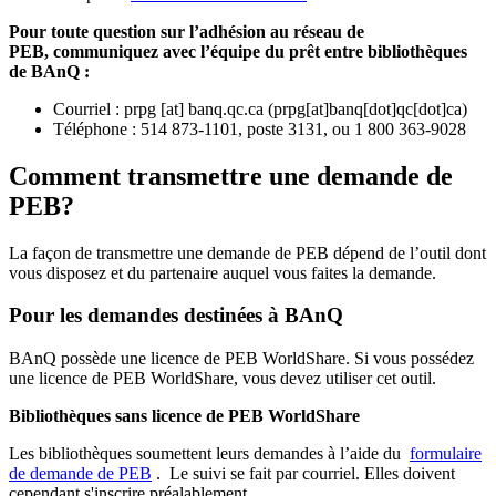
Pour toute question sur l’adhésion au réseau de
PEB,
communiquez avec l’équipe du prêt entre bibliothèques
de BAnQ :
Courriel
:
prpg
[at]
banq.qc.ca
(
prpg[at]banq[dot]qc[dot]ca
)
Téléphone : 514 873-1101, poste 3131, ou 1 800 363-9028
Comment transmettre une demande de
PEB?
La façon de transmettre une demande de PEB dépend de l’outil dont
vous disposez et du partenaire auquel vous faites la demande.
Pour les demandes destinées à BAnQ
BAnQ possède une licence de PEB WorldShare. Si vous possédez
une licence de PEB WorldShare, vous devez utiliser cet outil.
Bibliothèques sans licence de PEB WorldShare
Les bibliothèques soumettent leurs demandes à l’aide du
formulaire
de demande de PEB
.
Le suivi se fait par courriel.
Elles doivent
cependant s'inscrire préalablement.