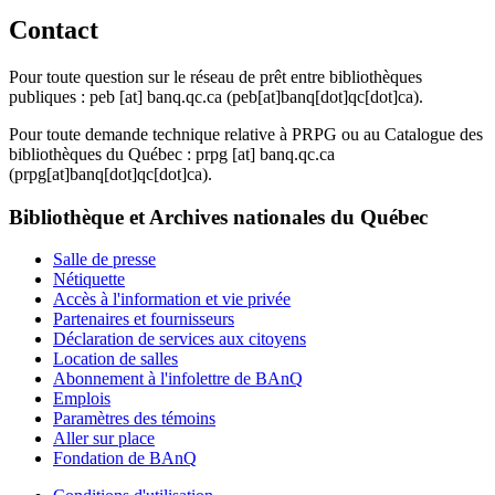
Contact
Pour toute question sur le réseau de prêt entre bibliothèques
publiques :
peb
[at]
banq.qc.ca
(peb[at]banq[dot]qc[dot]ca)
.
Pour toute demande technique relative à PRPG ou au Catalogue des
bibliothèques du Québec :
prpg
[at]
banq.qc.ca
(prpg[at]banq[dot]qc[dot]ca)
.
Bibliothèque et Archives nationales du Québec
Salle de presse
Nétiquette
Accès à l'information et vie privée
Partenaires et fournisseurs
Déclaration de services aux citoyens
Location de salles
Abonnement à l'infolettre de BAnQ
Emplois
Paramètres des témoins
Aller sur place
Fondation de BAnQ