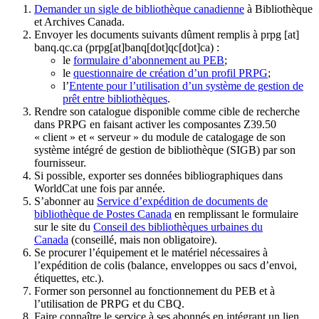
Demander un sigle de bibliothèque canadienne
à Bibliothèque
et Archives Canada.
Envoyer les documents suivants dûment remplis à
prpg
[at]
banq.qc.ca
(prpg[at]banq[dot]qc[dot]ca)
:
le
formulaire d’abonnement au PEB
;
le
questionnaire de création d’un profil PRPG
;
l’
Entente pour l’utilisation d’un système de gestion de
prêt entre bibliothèques
.
Rendre son catalogue disponible comme cible de recherche
dans PRPG en faisant activer les composantes Z39.50
« client » et « serveur » du module de catalogage de son
système intégré de gestion de bibliothèque (SIGB) par son
fournisseur
.
Si possible, exporter ses données bibliographiques dans
WorldCat une fois par année.
S’abonner au
Service d’expédition de documents de
bibliothèque de Postes Canada
en remplissant le formulaire
sur le site du
Conseil des bibliothèques urbaines du
Canada
(conseillé, mais non obligatoire).
Se procurer l’équipement et le matériel nécessaires à
l’expédition de colis (balance, enveloppes ou sacs d’envoi,
étiquettes, etc.).
Former son personnel au fonctionnement du PEB et à
l’utilisation de PRPG et du CBQ.
Faire connaître le service à ses abonnés en intégrant un lien