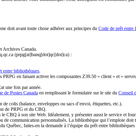
ome doit avant toute chose adhérer aux principes du
Code de prêt entre 
et Archives Canada.
q.qc.ca
(prpg[at]banq[dot]qc[dot]ca)
:
t entre bibliothèques
.
 PRPG en faisant activer les composantes Z39.50 « client » et « serveu
at une fois par année.
ue de Postes Canada
en remplissant le formulaire sur le site du
Conseil 
n de colis (balance, enveloppes ou sacs d’envoi, étiquettes, etc.).
ation de PRPG et du CBQ.
 le CBQ à son site Web. Idéalement, y présenter aussi le service et fourni
u de communication personnalisés. La bibliothèque qui l’emploie doit tou
s du Québec, faites-en la demande à l’équipe du prêt entre bibliothèqu