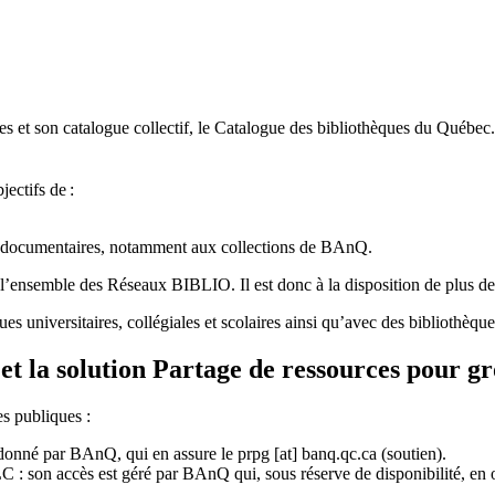
 et son catalogue collectif, le Catalogue des bibliothèques du Québec.
jectifs de
:
ces documentaires, notamment aux collections de BAnQ.
l
’
ensemble des R
é
seaux BIBLIO. Il est donc
à
la disposition de plus d
ues universitaires, collégiales et scolaires ainsi qu’avec des bibliothè
et la solution Partage de ressources pour g
es publiques :
rdonné par BAnQ, qui en assure le
prpg
[at]
banq.qc.ca
(soutien)
.
 son accès est géré par BAnQ qui, sous réserve de disponibilité, en off