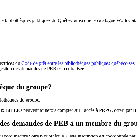
 de bibliothèques publiques du Québec ainsi que le catalogue WorldCat.
rectrices du
Code de prêt entre les bibliothèques publiques québécoises
.
gestion des demandes de PEB est centralisée.
hèque du groupe?
iothèques du groupe.
aux BIBLIO peuvent toutefois compter sur l’accès à PRPG, offert par
r des demandes de PEB à un membre du gro
bord inscrire votre bibliothèque. Cette inscription est coordonnée pa