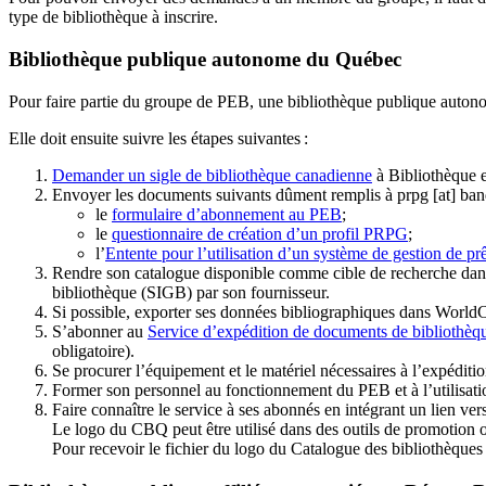
type de bibliothèque à inscrire.
Bibliothèque publique autonome du Québec
Pour faire partie du groupe de PEB, une bibliothèque publique auton
Elle doit ensuite suivre les étapes suivantes
:
Demander un sigle de bibliothèque canadienne
à Bibliothèque 
Envoyer les documents suivants dûment remplis à
prpg
[at]
ban
le
formulaire d’abonnement au PEB
;
le
questionnaire de création d’un profil PRPG
;
l’
Entente pour l’utilisation d’un système de gestion de prê
Rendre son catalogue disponible comme cible de recherche dans
bibliothèque (SIGB) par son fournisseur
.
Si possible, exporter ses données bibliographiques dans WorldC
S’abonner au
Service d’expédition de documents de bibliothèq
obligatoire).
Se procurer l’équipement et le matériel nécessaires à l’expéditio
Former son personnel au fonctionnement du PEB et à l’utilis
Faire connaître le service à ses abonnés en intégrant un lien vers
Le logo du CBQ peut être utilisé dans des outils de promotion o
Pour recevoir le fichier du logo du Catalogue des bibliothèque