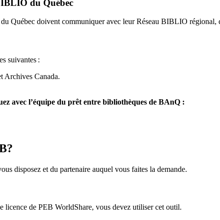
u BIBLIO du Québec
O du Québec doivent communiquer avec leur Réseau BIBLIO régional, q
es suivantes
:
et Archives Canada.
z avec l’équipe du prêt entre bibliothèques de BAnQ :
EB?
us disposez et du partenaire auquel vous faites la demande.
icence de PEB WorldShare, vous devez utiliser cet outil.