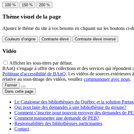
100 %
150 %
200 %
Thème visuel de la page
Ajustez le thème du site à vos besoins en cliquant sur les boutons ci-d
Couleurs d’origine
Contraste élevé
Contraste élevé inversé
Vidéo
Afficher les sous-titres par défaut.
BAnQ s’engage à offrir des collections et des services qui répondent 
Politique d'accessibilité de BAnQ
. Les vidéos de sources extérieures 
relative au sous-titrage des vidéos, veuillez
communiquer avec nous
.
Fermer
Dans cette page
Le Catalogue des bibliothèques du Québec et la solution Parta
Qui peut faire des demandes à une bibliothèque du groupe?
Comment s’inscrire pour pouvoir envoyer des demandes de P
Comment transmettre une demande de PEB?
Responsabilités des bibliothèques participantes
Contact