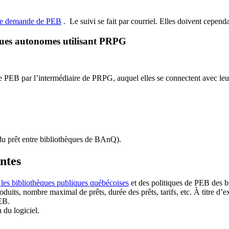
de demande de PEB
.
Le suivi se fait par courriel.
Elles doivent cependan
ques autonomes utilisant PRPG
EB par l’intermédiaire de PRPG, auquel elles se connectent avec leur i
u prêt entre bibliothèques de BAnQ)
.
antes
 les bibliothèques publiques québécoises
et des politiques de PEB des b
duits, nombre maximal de prêts, durée des prêts, tarifs, etc. À titre d’
EB.
n du logiciel.