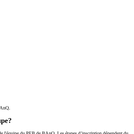
 BAnQ.
upe?
r le l'équipe du PEB de BAnQ. Les étapes d’inscription dépendent du