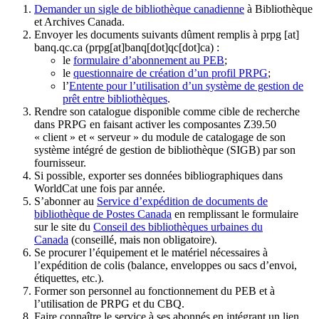
Demander un sigle de bibliothèque canadienne
à Bibliothèque
et Archives Canada.
Envoyer les documents suivants dûment remplis à
prpg
[at]
banq.qc.ca
(prpg[at]banq[dot]qc[dot]ca)
:
le
formulaire d’abonnement au PEB
;
le
questionnaire de création d’un profil PRPG
;
l’
Entente pour l’utilisation d’un système de gestion de
prêt entre bibliothèques
.
Rendre son catalogue disponible comme cible de recherche
dans PRPG en faisant activer les composantes Z39.50
« client » et « serveur » du module de catalogage de son
système intégré de gestion de bibliothèque (SIGB) par son
fournisseur
.
Si possible, exporter ses données bibliographiques dans
WorldCat une fois par année.
S’abonner au
Service d’expédition de documents de
bibliothèque de Postes Canada
en remplissant le formulaire
sur le site du
Conseil des bibliothèques urbaines du
Canada
(conseillé, mais non obligatoire).
Se procurer l’équipement et le matériel nécessaires à
l’expédition de colis (balance, enveloppes ou sacs d’envoi,
étiquettes, etc.).
Former son personnel au fonctionnement du PEB et à
l’utilisation de PRPG et du CBQ.
Faire connaître le service à ses abonnés en intégrant un lien