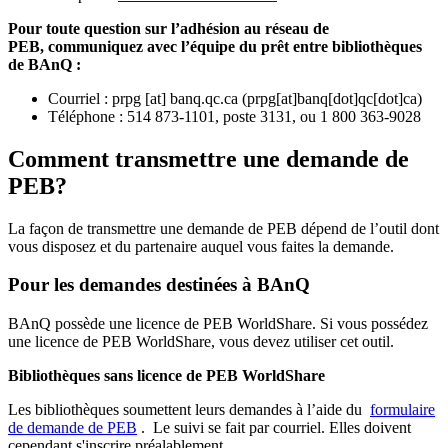
Pour toute question sur l’adhésion au réseau de
PEB,
communiquez avec l’équipe du prêt entre bibliothèques
de BAnQ :
Courriel
:
prpg
[at]
banq.qc.ca
(
prpg[at]banq[dot]qc[dot]ca
)
Téléphone : 514 873-1101, poste 3131, ou 1 800 363-9028
Comment transmettre une demande de
PEB?
La façon de transmettre une demande de PEB dépend de l’outil dont
vous disposez et du partenaire auquel vous faites la demande.
Pour les demandes destinées à BAnQ
BAnQ possède une licence de PEB WorldShare. Si vous possédez
une licence de PEB WorldShare, vous devez utiliser cet outil.
Bibliothèques sans licence de PEB WorldShare
Les bibliothèques soumettent leurs demandes à l’aide du
formulaire
de demande de PEB
.
Le suivi se fait par courriel.
Elles doivent
cependant s'inscrire préalablement.