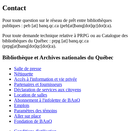
Contact
Pour toute question sur le réseau de prêt entre bibliothèques
publiques :
peb
[at]
banq.qc.ca
(peb[at]banq[dot]qc[dot]ca)
.
Pour toute demande technique relative à PRPG ou au Catalogue des
bibliothèques du Québec :
prpg
[at]
banq.qc.ca
(prpg[at]banq[dot]qc[dot]ca)
.
Bibliothèque et Archives nationales du Québec
Salle de presse
Nétiquette
Accès à l'information et vie privée
Partenaires et fournisseurs
Déclaration de services aux citoyens
Location de salles
Abonnement à l'infolettre de BAnQ
Emplois
Paramètres des témoins
Aller sur place
Fondation de BAnQ