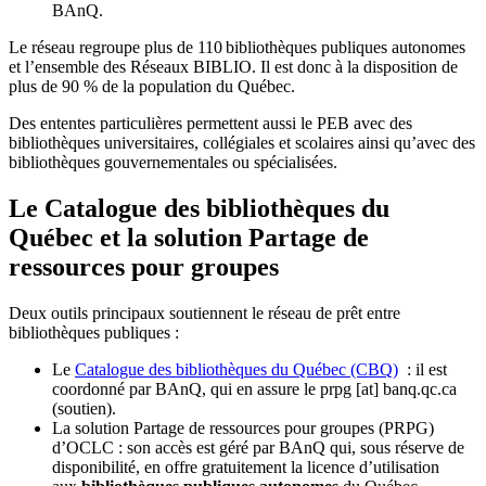
BAnQ.
Le réseau regroupe plus de 110
biblioth
è
ques publiques autonomes
et l
’
ensemble des R
é
seaux BIBLIO. Il est donc
à
la disposition de
plus de 90 % de la population du Qu
é
bec.
Des ententes particulières permettent aussi le PEB avec des
bibliothèques universitaires, collégiales et scolaires ainsi qu’avec des
bibliothèques gouvernementales ou spécialisées.
Le Catalogue des bibliothèques du
Québec et la solution Partage de
ressources pour groupes
Deux outils principaux soutiennent le réseau de prêt entre
bibliothèques publiques :
Le
Catalogue des bibliothèques du Québec (CBQ)
: il est
coordonné par BAnQ, qui en assure le
prpg
[at]
banq.qc.ca
(soutien)
.
La solution Partage de ressources pour groupes (PRPG)
d’OCLC : son accès est géré par BAnQ qui, sous réserve de
disponibilité, en offre gratuitement la licence d’utilisation