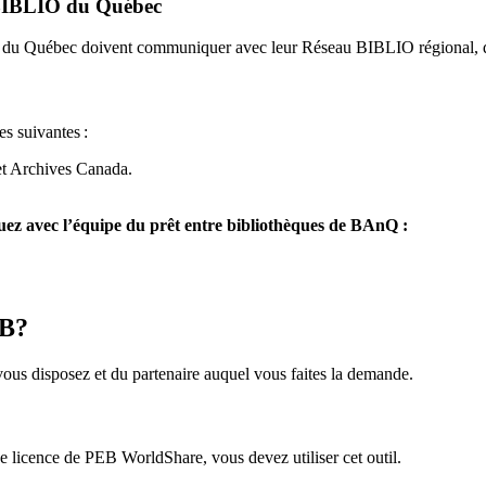
u BIBLIO du Québec
O du Québec doivent communiquer avec leur Réseau BIBLIO régional, q
es suivantes
:
et Archives Canada.
z avec l’équipe du prêt entre bibliothèques de BAnQ :
EB?
us disposez et du partenaire auquel vous faites la demande.
icence de PEB WorldShare, vous devez utiliser cet outil.