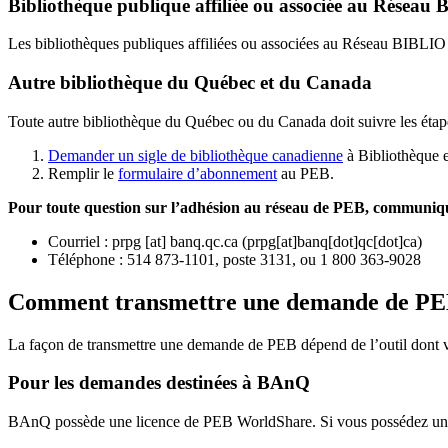
Bibliothèque publique affiliée ou associée au Résea
Les bibliothèques publiques affiliées ou associées au Réseau BIBLI
Autre bibliothèque du Québec et du Canada
Toute autre bibliothèque du Québec ou du Canada doit suivre les étap
Demander un sigle de bibliothèque canadienne
à Bibliothèque 
Remplir le
f
ormulaire d’abonnement
au PEB.
Pour toute question sur l’adhésion au réseau de PEB,
communique
Courriel
:
prpg
[at]
banq.qc.ca
(
prpg[at]banq[dot]qc[dot]ca
)
Téléphone : 514 873-1101, poste 3131, ou 1 800 363-9028
Comment transmettre une demande de P
La façon de transmettre une demande de PEB dépend de l’outil dont vo
Pour les demandes destinées à BAnQ
BAnQ possède une licence de PEB WorldShare. Si vous possédez une l