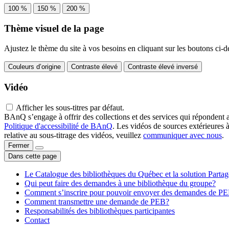
100 %
150 %
200 %
Thème visuel de la page
Ajustez le thème du site à vos besoins en cliquant sur les boutons ci-d
Couleurs d’origine
Contraste élevé
Contraste élevé inversé
Vidéo
Afficher les sous-titres par défaut.
BAnQ s’engage à offrir des collections et des services qui répondent 
Politique d'accessibilité de BAnQ
. Les vidéos de sources extérieures 
relative au sous-titrage des vidéos, veuillez
communiquer avec nous
.
Fermer
Dans cette page
Le Catalogue des bibliothèques du Québec et la solution Parta
Qui peut faire des demandes à une bibliothèque du groupe?
Comment s’inscrire pour pouvoir envoyer des demandes de P
Comment transmettre une demande de PEB?
Responsabilités des bibliothèques participantes
Contact