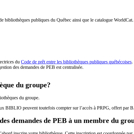
 de bibliothèques publiques du Québec ainsi que le catalogue WorldCat.
rectrices du
Code de prêt entre les bibliothèques publiques québécoises
.
gestion des demandes de PEB est centralisée.
hèque du groupe?
iothèques du groupe.
aux BIBLIO peuvent toutefois compter sur l’accès à PRPG, offert par
r des demandes de PEB à un membre du gro
bord inscrire votre bibliothèque. Cette inscription est coordonnée pa