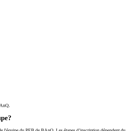
 BAnQ.
upe?
r le l'équipe du PEB de BAnQ. Les étapes d’inscription dépendent du