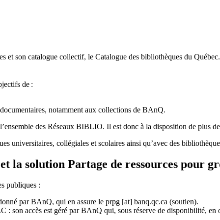
 et son catalogue collectif, le Catalogue des bibliothèques du Québec.
jectifs de
:
ces documentaires, notamment aux collections de BAnQ.
l
’
ensemble des R
é
seaux BIBLIO. Il est donc
à
la disposition de plus d
ues universitaires, collégiales et scolaires ainsi qu’avec des bibliothè
et la solution Partage de ressources pour g
es publiques :
rdonné par BAnQ, qui en assure le
prpg
[at]
banq.qc.ca
(soutien)
.
 son accès est géré par BAnQ qui, sous réserve de disponibilité, en off