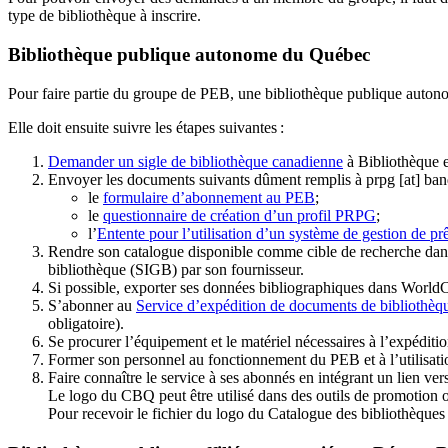
type de bibliothèque à inscrire.
Bibliothèque publique autonome du Québec
Pour faire partie du groupe de PEB, une bibliothèque publique auton
Elle doit ensuite suivre les étapes suivantes
:
Demander un sigle de bibliothèque canadienne
à Bibliothèque 
Envoyer les documents suivants dûment remplis à
prpg
[at]
ban
le
formulaire d’abonnement au PEB
;
le
questionnaire de création d’un profil PRPG
;
l’
Entente pour l’utilisation d’un système de gestion de prê
Rendre son catalogue disponible comme cible de recherche dans
bibliothèque (SIGB) par son fournisseur
.
Si possible, exporter ses données bibliographiques dans WorldC
S’abonner au
Service d’expédition de documents de bibliothèq
obligatoire).
Se procurer l’équipement et le matériel nécessaires à l’expéditio
Former son personnel au fonctionnement du PEB et à l’utilis
Faire connaître le service à ses abonnés en intégrant un lien vers
Le logo du CBQ peut être utilisé dans des outils de promotion o
Pour recevoir le fichier du logo du Catalogue des bibliothèque