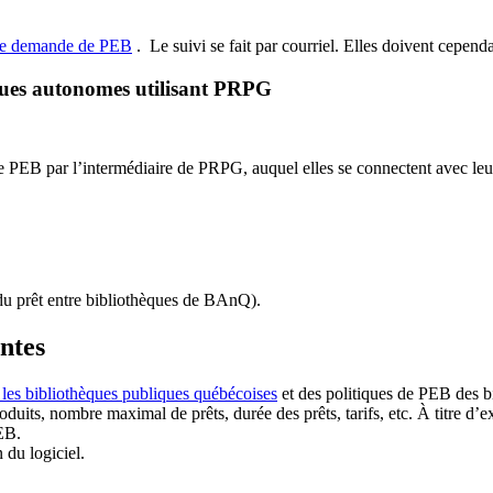
de demande de PEB
.
Le suivi se fait par courriel.
Elles doivent cependan
ques autonomes utilisant PRPG
EB par l’intermédiaire de PRPG, auquel elles se connectent avec leur i
u prêt entre bibliothèques de BAnQ)
.
antes
 les bibliothèques publiques québécoises
et des politiques de PEB des b
duits, nombre maximal de prêts, durée des prêts, tarifs, etc. À titre d’
EB.
n du logiciel.