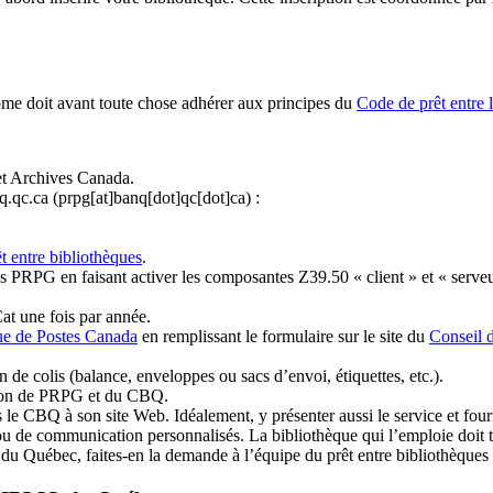
ome doit avant toute chose adhérer aux principes du
Code de prêt entre 
et Archives Canada.
q.qc.ca
(prpg[at]banq[dot]qc[dot]ca)
:
t entre bibliothèques
.
 PRPG en faisant activer les composantes Z39.50 « client » et « serveu
at une fois par année.
ue de Postes Canada
en remplissant le formulaire sur le site du
Conseil 
n de colis (balance, enveloppes ou sacs d’envoi, étiquettes, etc.).
ation de PRPG et du CBQ.
 le CBQ à son site Web. Idéalement, y présenter aussi le service et fourni
u de communication personnalisés. La bibliothèque qui l’emploie doit tou
s du Québec, faites-en la demande à l’équipe du prêt entre bibliothèqu