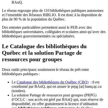
BAnQ.
Le réseau regroupe plus de 110
biblioth
è
ques publiques autonomes
et l
’
ensemble des R
é
seaux BIBLIO. Il est donc
à
la disposition de
plus de 90 % de la population du Qu
é
bec.
Des ententes particulières permettent aussi le PEB avec des
bibliothèques universitaires, collégiales et scolaires ainsi qu’avec des
bibliothèques gouvernementales ou spécialisées.
Le Catalogue des bibliothèques du
Québec et la solution Partage de
ressources pour groupes
Deux outils principaux soutiennent le réseau de prêt entre
bibliothèques publiques :
Le
Catalogue des bibliothèques du Québec (CBQ)
: il est
coordonné par BAnQ, qui en assure le
prpg
[at]
banq.qc.ca
(soutien)
.
La solution Partage de ressources pour groupes (PRPG)
d’OCLC : son accès est géré par BAnQ qui, sous réserve de
disponibilité, en offre gratuitement la licence d’utilisation