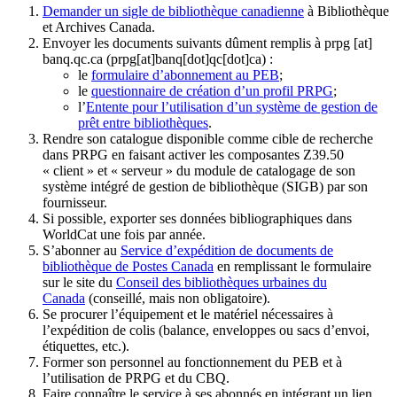
Demander un sigle de bibliothèque canadienne
à Bibliothèque
et Archives Canada.
Envoyer les documents suivants dûment remplis à
prpg
[at]
banq.qc.ca
(prpg[at]banq[dot]qc[dot]ca)
:
le
formulaire d’abonnement au PEB
;
le
questionnaire de création d’un profil PRPG
;
l’
Entente pour l’utilisation d’un système de gestion de
prêt entre bibliothèques
.
Rendre son catalogue disponible comme cible de recherche
dans PRPG en faisant activer les composantes Z39.50
« client » et « serveur » du module de catalogage de son
système intégré de gestion de bibliothèque (SIGB) par son
fournisseur
.
Si possible, exporter ses données bibliographiques dans
WorldCat une fois par année.
S’abonner au
Service d’expédition de documents de
bibliothèque de Postes Canada
en remplissant le formulaire
sur le site du
Conseil des bibliothèques urbaines du
Canada
(conseillé, mais non obligatoire).
Se procurer l’équipement et le matériel nécessaires à
l’expédition de colis (balance, enveloppes ou sacs d’envoi,
étiquettes, etc.).
Former son personnel au fonctionnement du PEB et à
l’utilisation de PRPG et du CBQ.
Faire connaître le service à ses abonnés en intégrant un lien