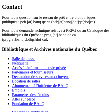
Contact
Pour toute question sur le réseau de prêt entre bibliothèques
publiques :
peb
[at]
banq.qc.ca
(peb[at]banq[dot]qc[dot]ca)
.
Pour toute demande technique relative à PRPG ou au Catalogue des
bibliothèques du Québec :
prpg
[at]
banq.qc.ca
(prpg[at]banq[dot]qc[dot]ca)
.
Bibliothèque et Archives nationales du Québec
Salle de presse
Nétiquette
Accès à l'information et vie privée
Partenaires et fournisseurs
Déclaration de services aux citoyens
Location de salles
Abonnement à l'infolettre de BAnQ
Emplois
Paramètres des témoins
Aller sur place
Fondation de BAnQ