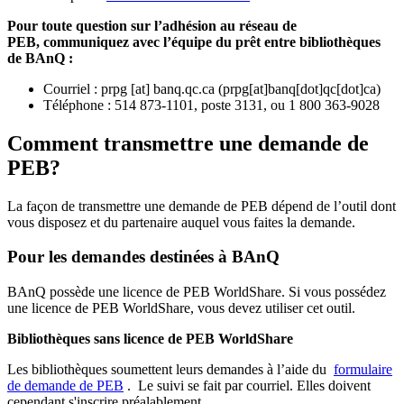
Pour toute question sur l’adhésion au réseau de
PEB,
communiquez avec l’équipe du prêt entre bibliothèques
de BAnQ :
Courriel
:
prpg
[at]
banq.qc.ca
(
prpg[at]banq[dot]qc[dot]ca
)
Téléphone : 514 873-1101, poste 3131, ou 1 800 363-9028
Comment transmettre une demande de
PEB?
La façon de transmettre une demande de PEB dépend de l’outil dont
vous disposez et du partenaire auquel vous faites la demande.
Pour les demandes destinées à BAnQ
BAnQ possède une licence de PEB WorldShare. Si vous possédez
une licence de PEB WorldShare, vous devez utiliser cet outil.
Bibliothèques sans licence de PEB WorldShare
Les bibliothèques soumettent leurs demandes à l’aide du
formulaire
de demande de PEB
.
Le suivi se fait par courriel.
Elles doivent
cependant s'inscrire préalablement.