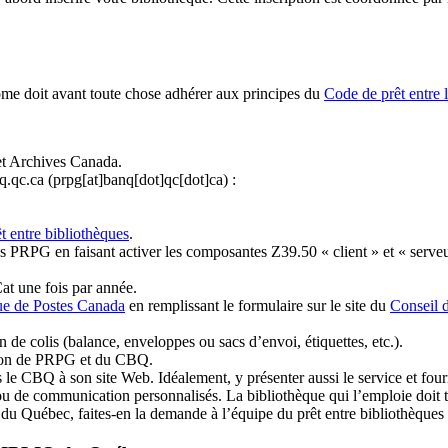
ome doit avant toute chose adhérer aux principes du
Code de prêt entre 
et Archives Canada.
q.qc.ca
(prpg[at]banq[dot]qc[dot]ca)
:
t entre bibliothèques
.
 PRPG en faisant activer les composantes Z39.50 « client » et « serveu
at une fois par année.
ue de Postes Canada
en remplissant le formulaire sur le site du
Conseil 
n de colis (balance, enveloppes ou sacs d’envoi, étiquettes, etc.).
ation de PRPG et du CBQ.
 le CBQ à son site Web. Idéalement, y présenter aussi le service et fourni
u de communication personnalisés. La bibliothèque qui l’emploie doit tou
s du Québec, faites-en la demande à l’équipe du prêt entre bibliothèqu