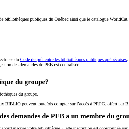
 de bibliothèques publiques du Québec ainsi que le catalogue WorldCat.
rectrices du
Code de prêt entre les bibliothèques publiques québécoises
.
gestion des demandes de PEB est centralisée.
hèque du groupe?
iothèques du groupe.
aux BIBLIO peuvent toutefois compter sur l’accès à PRPG, offert par
r des demandes de PEB à un membre du gro
bord inscrire votre bibliothèque. Cette inscription est coordonnée pa