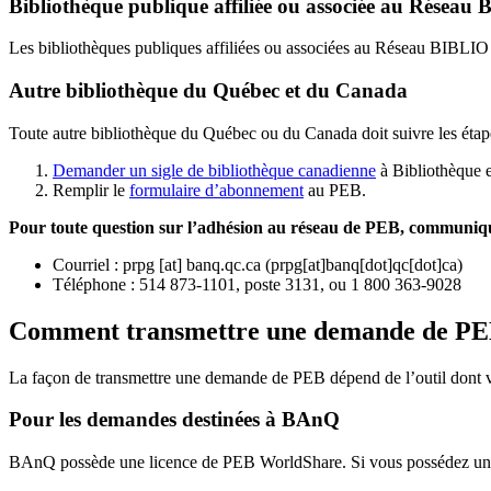
Bibliothèque publique affiliée ou associée au Résea
Les bibliothèques publiques affiliées ou associées au Réseau BIBLI
Autre bibliothèque du Québec et du Canada
Toute autre bibliothèque du Québec ou du Canada doit suivre les étap
Demander un sigle de bibliothèque canadienne
à Bibliothèque 
Remplir le
f
ormulaire d’abonnement
au PEB.
Pour toute question sur l’adhésion au réseau de PEB,
communique
Courriel
:
prpg
[at]
banq.qc.ca
(
prpg[at]banq[dot]qc[dot]ca
)
Téléphone : 514 873-1101, poste 3131, ou 1 800 363-9028
Comment transmettre une demande de P
La façon de transmettre une demande de PEB dépend de l’outil dont vo
Pour les demandes destinées à BAnQ
BAnQ possède une licence de PEB WorldShare. Si vous possédez une l