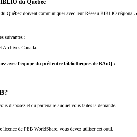
u BIBLIO du Québec
O du Québec doivent communiquer avec leur Réseau BIBLIO régional, q
es suivantes
:
et Archives Canada.
z avec l’équipe du prêt entre bibliothèques de BAnQ :
EB?
us disposez et du partenaire auquel vous faites la demande.
icence de PEB WorldShare, vous devez utiliser cet outil.