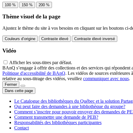
100 %
150 %
200 %
Thème visuel de la page
Ajustez le thème du site à vos besoins en cliquant sur les boutons ci-d
Couleurs d’origine
Contraste élevé
Contraste élevé inversé
Vidéo
Afficher les sous-titres par défaut.
BAnQ s’engage à offrir des collections et des services qui répondent 
Politique d'accessibilité de BAnQ
. Les vidéos de sources extérieures 
relative au sous-titrage des vidéos, veuillez
communiquer avec nous
.
Fermer
Dans cette page
Le Catalogue des bibliothèques du Québec et la solution Parta
Qui peut faire des demandes à une bibliothèque du groupe?
Comment s’inscrire pour pouvoir envoyer des demandes de P
Comment transmettre une demande de PEB?
Responsabilités des bibliothèques participantes
Contact