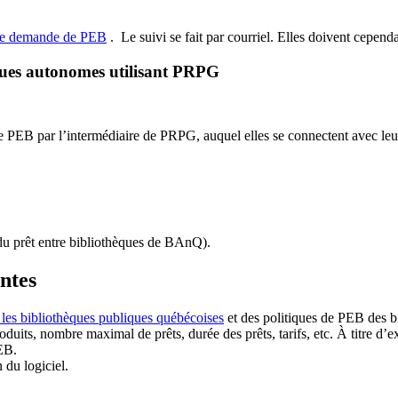
de demande de PEB
.
Le suivi se fait par courriel.
Elles doivent cependan
ques autonomes utilisant PRPG
EB par l’intermédiaire de PRPG, auquel elles se connectent avec leur i
u prêt entre bibliothèques de BAnQ)
.
antes
 les bibliothèques publiques québécoises
et des politiques de PEB des b
duits, nombre maximal de prêts, durée des prêts, tarifs, etc. À titre d’
EB.
n du logiciel.