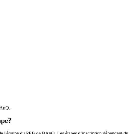
 BAnQ.
upe?
r le l'équipe du PEB de BAnQ. Les étapes d’inscription dépendent du