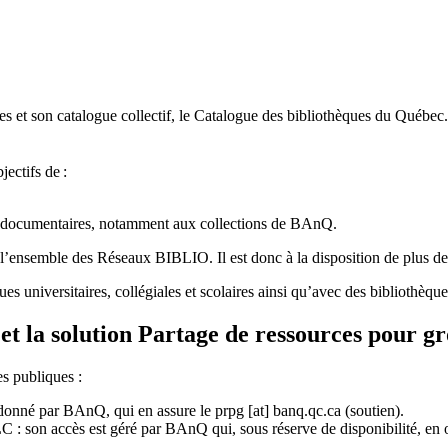
 et son catalogue collectif, le Catalogue des bibliothèques du Québec.
jectifs de
:
ces documentaires, notamment aux collections de BAnQ.
l
’
ensemble des R
é
seaux BIBLIO. Il est donc
à
la disposition de plus d
ues universitaires, collégiales et scolaires ainsi qu’avec des bibliothè
et la solution Partage de ressources pour g
es publiques :
rdonné par BAnQ, qui en assure le
prpg
[at]
banq.qc.ca
(soutien)
.
 son accès est géré par BAnQ qui, sous réserve de disponibilité, en off