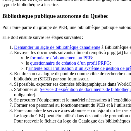
type de bibliothèque à inscrire.
Bibliothèque publique autonome du Québec
Pour faire partie du groupe de PEB, une bibliothèque publique auton
Elle doit ensuite suivre les étapes suivantes
:
Demander un sigle de bibliothèque canadienne
à Bibliothèque 
Envoyer les documents suivants dûment remplis à
prpg
[at]
ban
le
formulaire d’abonnement au PEB
;
le
questionnaire de création d’un profil PRPG
;
l’
Entente pour l’utilisation d’un système de gestion de prê
Rendre son catalogue disponible comme cible de recherche dans
bibliothèque (SIGB) par son fournisseur
.
Si possible, exporter ses données bibliographiques dans WorldC
S’abonner au
Service d’expédition de documents de bibliothèq
obligatoire).
Se procurer l’équipement et le matériel nécessaires à l’expéditio
Former son personnel au fonctionnement du PEB et à l’utilis
Faire connaître le service à ses abonnés en intégrant un lien vers
Le logo du CBQ peut être utilisé dans des outils de promotion o
Pour recevoir le fichier du logo du Catalogue des bibliothèque