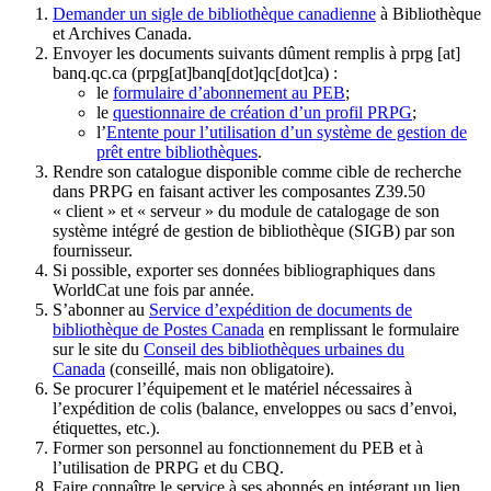
Demander un sigle de bibliothèque canadienne
à Bibliothèque
et Archives Canada.
Envoyer les documents suivants dûment remplis à
prpg
[at]
banq.qc.ca
(prpg[at]banq[dot]qc[dot]ca)
:
le
formulaire d’abonnement au PEB
;
le
questionnaire de création d’un profil PRPG
;
l’
Entente pour l’utilisation d’un système de gestion de
prêt entre bibliothèques
.
Rendre son catalogue disponible comme cible de recherche
dans PRPG en faisant activer les composantes Z39.50
« client » et « serveur » du module de catalogage de son
système intégré de gestion de bibliothèque (SIGB) par son
fournisseur
.
Si possible, exporter ses données bibliographiques dans
WorldCat une fois par année.
S’abonner au
Service d’expédition de documents de
bibliothèque de Postes Canada
en remplissant le formulaire
sur le site du
Conseil des bibliothèques urbaines du
Canada
(conseillé, mais non obligatoire).
Se procurer l’équipement et le matériel nécessaires à
l’expédition de colis (balance, enveloppes ou sacs d’envoi,
étiquettes, etc.).
Former son personnel au fonctionnement du PEB et à
l’utilisation de PRPG et du CBQ.
Faire connaître le service à ses abonnés en intégrant un lien