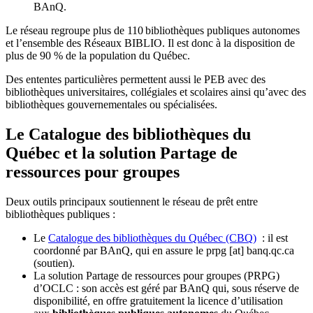
BAnQ.
Le réseau regroupe plus de 110
biblioth
è
ques publiques autonomes
et l
’
ensemble des R
é
seaux BIBLIO. Il est donc
à
la disposition de
plus de 90 % de la population du Qu
é
bec.
Des ententes particulières permettent aussi le PEB avec des
bibliothèques universitaires, collégiales et scolaires ainsi qu’avec des
bibliothèques gouvernementales ou spécialisées.
Le Catalogue des bibliothèques du
Québec et la solution Partage de
ressources pour groupes
Deux outils principaux soutiennent le réseau de prêt entre
bibliothèques publiques :
Le
Catalogue des bibliothèques du Québec (CBQ)
: il est
coordonné par BAnQ, qui en assure le
prpg
[at]
banq.qc.ca
(soutien)
.
La solution Partage de ressources pour groupes (PRPG)
d’OCLC : son accès est géré par BAnQ qui, sous réserve de
disponibilité, en offre gratuitement la licence d’utilisation