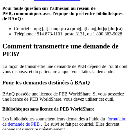
Pour toute question sur l’adhésion au réseau de
PEB,
communiquez avec l’équipe du prêt entre bibliothèques
de BAnQ :
Courriel
:
prpg
[at]
banq.qc.ca
(
prpg[at]banq[dot]qc[dot]ca
)
Téléphone : 514 873-1101, poste 3131, ou 1 800 363-9028
Comment transmettre une demande de
PEB?
La façon de transmettre une demande de PEB dépend de l’outil dont
vous disposez et du partenaire auquel vous faites la demande.
Pour les demandes destinées à BAnQ
BAnQ possède une licence de PEB WorldShare. Si vous possédez
une licence de PEB WorldShare, vous devez utiliser cet outil.
Bibliothèques sans licence de PEB WorldShare
Les bibliothèques soumettent leurs demandes à l’aide du
formulaire
de demande de PEB
.
Le suivi se fait par courriel.
Elles doivent
cependant s'inscrire préalablement.