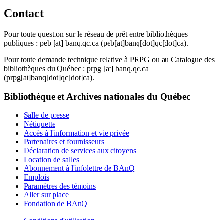
Contact
Pour toute question sur le réseau de prêt entre bibliothèques
publiques :
peb
[at]
banq.qc.ca
(peb[at]banq[dot]qc[dot]ca)
.
Pour toute demande technique relative à PRPG ou au Catalogue des
bibliothèques du Québec :
prpg
[at]
banq.qc.ca
(prpg[at]banq[dot]qc[dot]ca)
.
Bibliothèque et Archives nationales du Québec
Salle de presse
Nétiquette
Accès à l'information et vie privée
Partenaires et fournisseurs
Déclaration de services aux citoyens
Location de salles
Abonnement à l'infolettre de BAnQ
Emplois
Paramètres des témoins
Aller sur place
Fondation de BAnQ