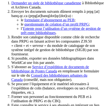
Demander un sigle de bibliothèque canadienne
à Bibliothèque
et Archives Canada.
Envoyer les documents suivants dûment remplis à
prpg
[at]
banq.qc.ca
(prpg[at]banq[dot]qc[dot]ca)
:
le
formulaire d’abonnement au PEB
;
le
questionnaire de création d’un profil PRPG
;
l’
Entente pour l’utilisation d’un système de gestion de
prêt entre bibliothèques
.
Rendre son catalogue disponible comme cible de recherche
dans PRPG en faisant activer les composantes Z39.50
« client » et « serveur » du module de catalogage de son
système intégré de gestion de bibliothèque (SIGB) par son
fournisseur
.
Si possible, exporter ses données bibliographiques dans
WorldCat une fois par année.
S’abonner au
Service d’expédition de documents de
bibliothèque de Postes Canada
en remplissant le formulaire
sur le site du
Conseil des bibliothèques urbaines du
Canada
(conseillé, mais non obligatoire).
Se procurer l’équipement et le matériel nécessaires à
l’expédition de colis (balance, enveloppes ou sacs d’envoi,
étiquettes, etc.).
Former son personnel au fonctionnement du PEB et à
l’utilisation de PRPG et du CBQ.
Faire connaître le service à ses abonnés en intégrant un lien