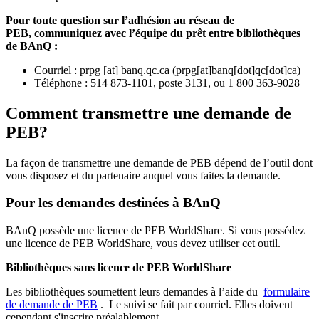
Pour toute question sur l’adhésion au réseau de
PEB,
communiquez avec l’équipe du prêt entre bibliothèques
de BAnQ :
Courriel
:
prpg
[at]
banq.qc.ca
(
prpg[at]banq[dot]qc[dot]ca
)
Téléphone : 514 873-1101, poste 3131, ou 1 800 363-9028
Comment transmettre une demande de
PEB?
La façon de transmettre une demande de PEB dépend de l’outil dont
vous disposez et du partenaire auquel vous faites la demande.
Pour les demandes destinées à BAnQ
BAnQ possède une licence de PEB WorldShare. Si vous possédez
une licence de PEB WorldShare, vous devez utiliser cet outil.
Bibliothèques sans licence de PEB WorldShare
Les bibliothèques soumettent leurs demandes à l’aide du
formulaire
de demande de PEB
.
Le suivi se fait par courriel.
Elles doivent
cependant s'inscrire préalablement.