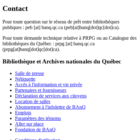
Contact
Pour toute question sur le réseau de prêt entre bibliothèques
publiques :
peb
[at]
banq.qc.ca
(peb[at]banq[dot]qc[dot]ca)
.
Pour toute demande technique relative à PRPG ou au Catalogue des
bibliothèques du Québec :
prpg
[at]
banq.qc.ca
(prpg[at]banq[dot]qc[dot]ca)
.
Bibliothèque et Archives nationales du Québec
Salle de presse
Nétiquette
Accès à l'information et vie privée
Partenaires et fournisseurs
Déclaration de services aux citoyens
Location de salles
Abonnement à l'infolettre de BAnQ
Emplois
Paramètres des témoins
Aller sur place
Fondation de BAnQ