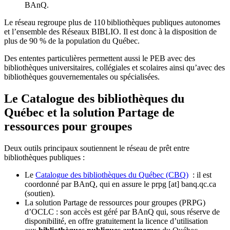
BAnQ.
Le réseau regroupe plus de 110
biblioth
è
ques publiques autonomes
et l
’
ensemble des R
é
seaux BIBLIO. Il est donc
à
la disposition de
plus de 90 % de la population du Qu
é
bec.
Des ententes particulières permettent aussi le PEB avec des
bibliothèques universitaires, collégiales et scolaires ainsi qu’avec des
bibliothèques gouvernementales ou spécialisées.
Le Catalogue des bibliothèques du
Québec et la solution Partage de
ressources pour groupes
Deux outils principaux soutiennent le réseau de prêt entre
bibliothèques publiques :
Le
Catalogue des bibliothèques du Québec (CBQ)
: il est
coordonné par BAnQ, qui en assure le
prpg
[at]
banq.qc.ca
(soutien)
.
La solution Partage de ressources pour groupes (PRPG)
d’OCLC : son accès est géré par BAnQ qui, sous réserve de
disponibilité, en offre gratuitement la licence d’utilisation