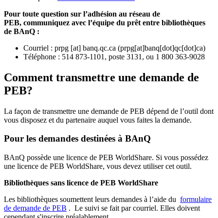
Pour toute question sur l’adhésion au réseau de
PEB,
communiquez avec l’équipe du prêt entre bibliothèques
de BAnQ :
Courriel
:
prpg
[at]
banq.qc.ca
(
prpg[at]banq[dot]qc[dot]ca
)
Téléphone : 514 873-1101, poste 3131, ou 1 800 363-9028
Comment transmettre une demande de
PEB?
La façon de transmettre une demande de PEB dépend de l’outil dont
vous disposez et du partenaire auquel vous faites la demande.
Pour les demandes destinées à BAnQ
BAnQ possède une licence de PEB WorldShare. Si vous possédez
une licence de PEB WorldShare, vous devez utiliser cet outil.
Bibliothèques sans licence de PEB WorldShare
Les bibliothèques soumettent leurs demandes à l’aide du
formulaire
de demande de PEB
.
Le suivi se fait par courriel.
Elles doivent
cependant s'inscrire préalablement.