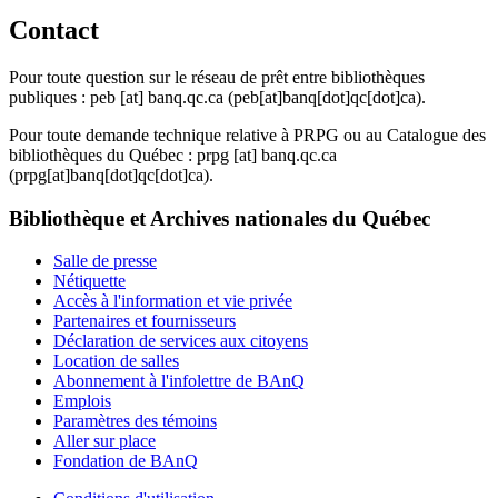
Contact
Pour toute question sur le réseau de prêt entre bibliothèques
publiques :
peb
[at]
banq.qc.ca
(peb[at]banq[dot]qc[dot]ca)
.
Pour toute demande technique relative à PRPG ou au Catalogue des
bibliothèques du Québec :
prpg
[at]
banq.qc.ca
(prpg[at]banq[dot]qc[dot]ca)
.
Bibliothèque et Archives nationales du Québec
Salle de presse
Nétiquette
Accès à l'information et vie privée
Partenaires et fournisseurs
Déclaration de services aux citoyens
Location de salles
Abonnement à l'infolettre de BAnQ
Emplois
Paramètres des témoins
Aller sur place
Fondation de BAnQ