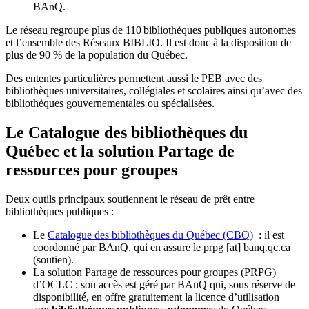
BAnQ.
Le réseau regroupe plus de 110
biblioth
è
ques publiques autonomes
et l
’
ensemble des R
é
seaux BIBLIO. Il est donc
à
la disposition de
plus de 90 % de la population du Qu
é
bec.
Des ententes particulières permettent aussi le PEB avec des
bibliothèques universitaires, collégiales et scolaires ainsi qu’avec des
bibliothèques gouvernementales ou spécialisées.
Le Catalogue des bibliothèques du
Québec et la solution Partage de
ressources pour groupes
Deux outils principaux soutiennent le réseau de prêt entre
bibliothèques publiques :
Le
Catalogue des bibliothèques du Québec (CBQ)
: il est
coordonné par BAnQ, qui en assure le
prpg
[at]
banq.qc.ca
(soutien)
.
La solution Partage de ressources pour groupes (PRPG)
d’OCLC : son accès est géré par BAnQ qui, sous réserve de
disponibilité, en offre gratuitement la licence d’utilisation