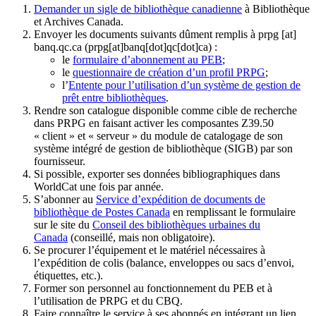
Demander un sigle de bibliothèque canadienne
à Bibliothèque
et Archives Canada.
Envoyer les documents suivants dûment remplis à
prpg
[at]
banq.qc.ca
(prpg[at]banq[dot]qc[dot]ca)
:
le
formulaire d’abonnement au PEB
;
le
questionnaire de création d’un profil PRPG
;
l’
Entente pour l’utilisation d’un système de gestion de
prêt entre bibliothèques
.
Rendre son catalogue disponible comme cible de recherche
dans PRPG en faisant activer les composantes Z39.50
« client » et « serveur » du module de catalogage de son
système intégré de gestion de bibliothèque (SIGB) par son
fournisseur
.
Si possible, exporter ses données bibliographiques dans
WorldCat une fois par année.
S’abonner au
Service d’expédition de documents de
bibliothèque de Postes Canada
en remplissant le formulaire
sur le site du
Conseil des bibliothèques urbaines du
Canada
(conseillé, mais non obligatoire).
Se procurer l’équipement et le matériel nécessaires à
l’expédition de colis (balance, enveloppes ou sacs d’envoi,
étiquettes, etc.).
Former son personnel au fonctionnement du PEB et à
l’utilisation de PRPG et du CBQ.
Faire connaître le service à ses abonnés en intégrant un lien