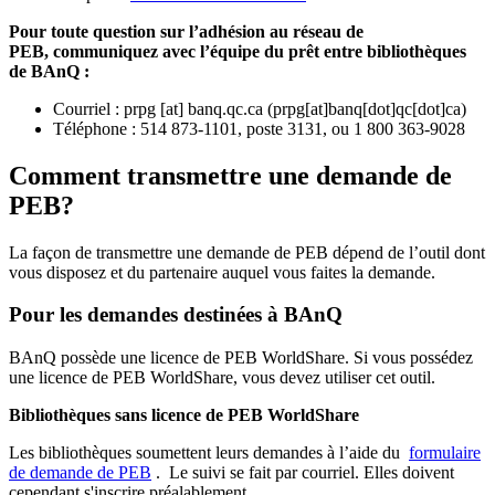
Pour toute question sur l’adhésion au réseau de
PEB,
communiquez avec l’équipe du prêt entre bibliothèques
de BAnQ :
Courriel
:
prpg
[at]
banq.qc.ca
(
prpg[at]banq[dot]qc[dot]ca
)
Téléphone : 514 873-1101, poste 3131, ou 1 800 363-9028
Comment transmettre une demande de
PEB?
La façon de transmettre une demande de PEB dépend de l’outil dont
vous disposez et du partenaire auquel vous faites la demande.
Pour les demandes destinées à BAnQ
BAnQ possède une licence de PEB WorldShare. Si vous possédez
une licence de PEB WorldShare, vous devez utiliser cet outil.
Bibliothèques sans licence de PEB WorldShare
Les bibliothèques soumettent leurs demandes à l’aide du
formulaire
de demande de PEB
.
Le suivi se fait par courriel.
Elles doivent
cependant s'inscrire préalablement.