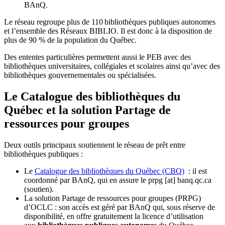
BAnQ.
Le réseau regroupe plus de 110
biblioth
è
ques publiques autonomes
et l
’
ensemble des R
é
seaux BIBLIO. Il est donc
à
la disposition de
plus de 90 % de la population du Qu
é
bec.
Des ententes particulières permettent aussi le PEB avec des
bibliothèques universitaires, collégiales et scolaires ainsi qu’avec des
bibliothèques gouvernementales ou spécialisées.
Le Catalogue des bibliothèques du
Québec et la solution Partage de
ressources pour groupes
Deux outils principaux soutiennent le réseau de prêt entre
bibliothèques publiques :
Le
Catalogue des bibliothèques du Québec (CBQ)
: il est
coordonné par BAnQ, qui en assure le
prpg
[at]
banq.qc.ca
(soutien)
.
La solution Partage de ressources pour groupes (PRPG)
d’OCLC : son accès est géré par BAnQ qui, sous réserve de
disponibilité, en offre gratuitement la licence d’utilisation