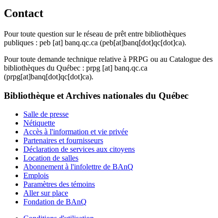
Contact
Pour toute question sur le réseau de prêt entre bibliothèques
publiques :
peb
[at]
banq.qc.ca
(peb[at]banq[dot]qc[dot]ca)
.
Pour toute demande technique relative à PRPG ou au Catalogue des
bibliothèques du Québec :
prpg
[at]
banq.qc.ca
(prpg[at]banq[dot]qc[dot]ca)
.
Bibliothèque et Archives nationales du Québec
Salle de presse
Nétiquette
Accès à l'information et vie privée
Partenaires et fournisseurs
Déclaration de services aux citoyens
Location de salles
Abonnement à l'infolettre de BAnQ
Emplois
Paramètres des témoins
Aller sur place
Fondation de BAnQ