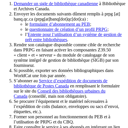
Demander un sigle de bibliothèque canadienne
à Bibliothèque
et Archives Canada.
Envoyer les documents suivants dûment remplis à
prpg
[at]
banq.qc.ca
(prpg[at]banq[dot]qc[dot]ca)
:
le
formulaire d’abonnement au PEB
;
le
questionnaire de création d’un profil PRPG
;
l’
Entente pour l’utilisation d’un système de gestion de
prêt entre bibliothèques
.
Rendre son catalogue disponible comme cible de recherche
dans PRPG en faisant activer les composantes Z39.50
« client » et « serveur » du module de catalogage de son
système intégré de gestion de bibliothèque (SIGB) par son
fournisseur
.
Si possible, exporter ses données bibliographiques dans
WorldCat une fois par année.
S’abonner au
Service d’expédition de documents de
bibliothèque de Postes Canada
en remplissant le formulaire
sur le site du
Conseil des bibliothèques urbaines du
Canada
(conseillé, mais non obligatoire).
Se procurer l’équipement et le matériel nécessaires à
l’expédition de colis (balance, enveloppes ou sacs d’envoi,
étiquettes, etc.).
Former son personnel au fonctionnement du PEB et à
l’utilisation de PRPG et du CBQ.
Faire connaître le service à ses abonnés en intégrant un lien