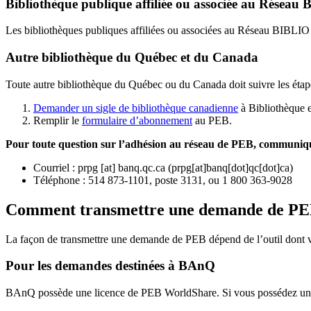
Bibliothèque publique affiliée ou associée au Résea
Les bibliothèques publiques affiliées ou associées au Réseau BIBLI
Autre bibliothèque du Québec et du Canada
Toute autre bibliothèque du Québec ou du Canada doit suivre les étap
Demander un sigle de bibliothèque canadienne
à Bibliothèque 
Remplir le
f
ormulaire d’abonnement
au PEB.
Pour toute question sur l’adhésion au réseau de PEB,
communique
Courriel
:
prpg
[at]
banq.qc.ca
(
prpg[at]banq[dot]qc[dot]ca
)
Téléphone : 514 873-1101, poste 3131, ou 1 800 363-9028
Comment transmettre une demande de P
La façon de transmettre une demande de PEB dépend de l’outil dont vo
Pour les demandes destinées à BAnQ
BAnQ possède une licence de PEB WorldShare. Si vous possédez une l