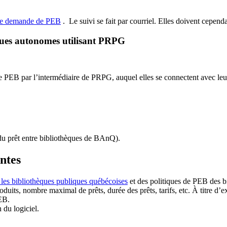
de demande de PEB
.
Le suivi se fait par courriel.
Elles doivent cependan
ques autonomes utilisant PRPG
EB par l’intermédiaire de PRPG, auquel elles se connectent avec leur i
u prêt entre bibliothèques de BAnQ)
.
antes
 les bibliothèques publiques québécoises
et des politiques de PEB des b
duits, nombre maximal de prêts, durée des prêts, tarifs, etc. À titre d’
EB.
n du logiciel.