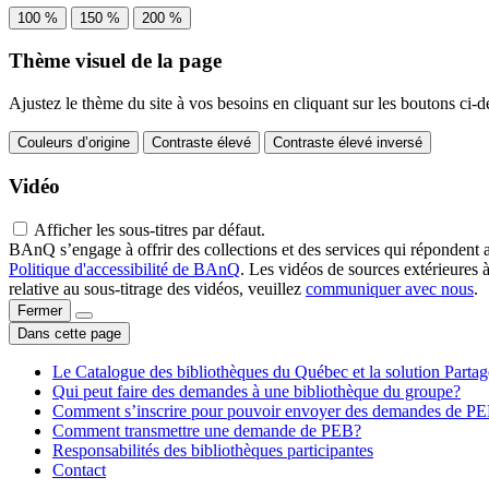
100 %
150 %
200 %
Thème visuel de la page
Ajustez le thème du site à vos besoins en cliquant sur les boutons ci-d
Couleurs d’origine
Contraste élevé
Contraste élevé inversé
Vidéo
Afficher les sous-titres par défaut.
BAnQ s’engage à offrir des collections et des services qui répondent 
Politique d'accessibilité de BAnQ
. Les vidéos de sources extérieures 
relative au sous-titrage des vidéos, veuillez
communiquer avec nous
.
Fermer
Dans cette page
Le Catalogue des bibliothèques du Québec et la solution Parta
Qui peut faire des demandes à une bibliothèque du groupe?
Comment s’inscrire pour pouvoir envoyer des demandes de P
Comment transmettre une demande de PEB?
Responsabilités des bibliothèques participantes
Contact