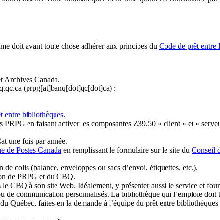
ome doit avant toute chose adhérer aux principes du
Code de prêt entre 
et Archives Canada.
q.qc.ca
(prpg[at]banq[dot]qc[dot]ca)
:
t entre bibliothèques
.
 PRPG en faisant activer les composantes Z39.50 « client » et « serveu
at une fois par année.
ue de Postes Canada
en remplissant le formulaire sur le site du
Conseil 
n de colis (balance, enveloppes ou sacs d’envoi, étiquettes, etc.).
ation de PRPG et du CBQ.
 le CBQ à son site Web. Idéalement, y présenter aussi le service et fourni
u de communication personnalisés. La bibliothèque qui l’emploie doit tou
s du Québec, faites-en la demande à l’équipe du prêt entre bibliothèqu