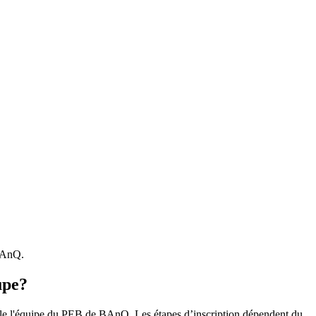
 BAnQ.
upe?
r le l'équipe du PEB de BAnQ. Les étapes d’inscription dépendent du