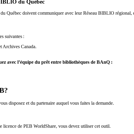
u BIBLIO du Québec
O du Québec doivent communiquer avec leur Réseau BIBLIO régional, q
es suivantes
:
et Archives Canada.
z avec l’équipe du prêt entre bibliothèques de BAnQ :
EB?
us disposez et du partenaire auquel vous faites la demande.
icence de PEB WorldShare, vous devez utiliser cet outil.