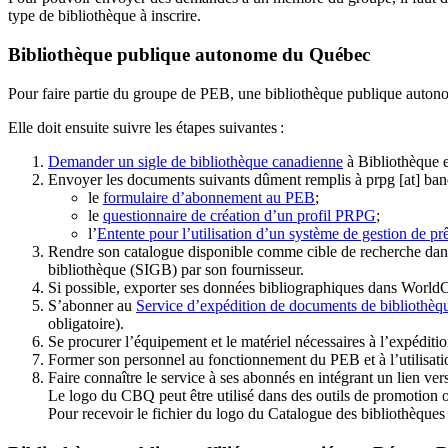
type de bibliothèque à inscrire.
Bibliothèque publique autonome du Québec
Pour faire partie du groupe de PEB, une bibliothèque publique auton
Elle doit ensuite suivre les étapes suivantes
:
Demander un sigle de bibliothèque canadienne
à Bibliothèque 
Envoyer les documents suivants dûment remplis à
prpg
[at]
ban
le
formulaire d’abonnement au PEB
;
le
questionnaire de création d’un profil PRPG
;
l’
Entente pour l’utilisation d’un système de gestion de prê
Rendre son catalogue disponible comme cible de recherche dans
bibliothèque (SIGB) par son fournisseur
.
Si possible, exporter ses données bibliographiques dans WorldC
S’abonner au
Service d’expédition de documents de bibliothèq
obligatoire).
Se procurer l’équipement et le matériel nécessaires à l’expéditio
Former son personnel au fonctionnement du PEB et à l’utilis
Faire connaître le service à ses abonnés en intégrant un lien vers
Le logo du CBQ peut être utilisé dans des outils de promotion o
Pour recevoir le fichier du logo du Catalogue des bibliothèque