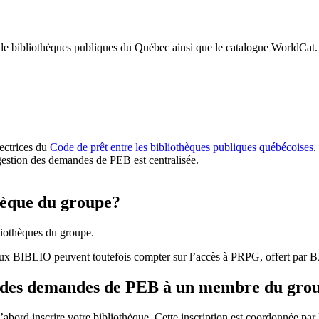
 de bibliothèques publiques du Québec ainsi que le catalogue WorldCat.
rectrices du
Code de prêt entre les bibliothèques publiques québécoises
.
gestion des demandes de PEB est centralisée.
hèque du groupe?
iothèques du groupe.
aux BIBLIO peuvent toutefois compter sur l’accès à PRPG, offert par
r des demandes de PEB à un membre du gro
bord inscrire votre bibliothèque. Cette inscription est coordonnée pa