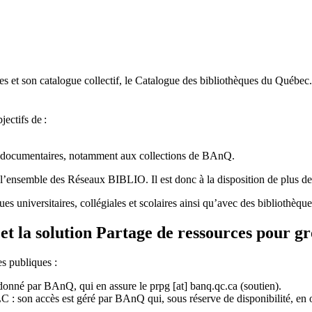
 et son catalogue collectif, le Catalogue des bibliothèques du Québec.
jectifs de
:
ces documentaires, notamment aux collections de BAnQ.
l
’
ensemble des R
é
seaux BIBLIO. Il est donc
à
la disposition de plus d
ues universitaires, collégiales et scolaires ainsi qu’avec des bibliothè
et la solution Partage de ressources pour g
es publiques :
rdonné par BAnQ, qui en assure le
prpg
[at]
banq.qc.ca
(soutien)
.
 son accès est géré par BAnQ qui, sous réserve de disponibilité, en off