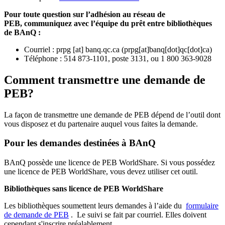
Pour toute question sur l’adhésion au réseau de
PEB,
communiquez avec l’équipe du prêt entre bibliothèques
de BAnQ :
Courriel
:
prpg
[at]
banq.qc.ca
(
prpg[at]banq[dot]qc[dot]ca
)
Téléphone : 514 873-1101, poste 3131, ou 1 800 363-9028
Comment transmettre une demande de
PEB?
La façon de transmettre une demande de PEB dépend de l’outil dont
vous disposez et du partenaire auquel vous faites la demande.
Pour les demandes destinées à BAnQ
BAnQ possède une licence de PEB WorldShare. Si vous possédez
une licence de PEB WorldShare, vous devez utiliser cet outil.
Bibliothèques sans licence de PEB WorldShare
Les bibliothèques soumettent leurs demandes à l’aide du
formulaire
de demande de PEB
.
Le suivi se fait par courriel.
Elles doivent
cependant s'inscrire préalablement.