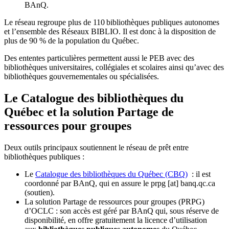
BAnQ.
Le réseau regroupe plus de 110
biblioth
è
ques publiques autonomes
et l
’
ensemble des R
é
seaux BIBLIO. Il est donc
à
la disposition de
plus de 90 % de la population du Qu
é
bec.
Des ententes particulières permettent aussi le PEB avec des
bibliothèques universitaires, collégiales et scolaires ainsi qu’avec des
bibliothèques gouvernementales ou spécialisées.
Le Catalogue des bibliothèques du
Québec et la solution Partage de
ressources pour groupes
Deux outils principaux soutiennent le réseau de prêt entre
bibliothèques publiques :
Le
Catalogue des bibliothèques du Québec (CBQ)
: il est
coordonné par BAnQ, qui en assure le
prpg
[at]
banq.qc.ca
(soutien)
.
La solution Partage de ressources pour groupes (PRPG)
d’OCLC : son accès est géré par BAnQ qui, sous réserve de
disponibilité, en offre gratuitement la licence d’utilisation