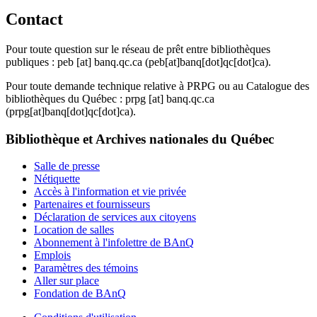
Contact
Pour toute question sur le réseau de prêt entre bibliothèques
publiques :
peb
[at]
banq.qc.ca
(peb[at]banq[dot]qc[dot]ca)
.
Pour toute demande technique relative à PRPG ou au Catalogue des
bibliothèques du Québec :
prpg
[at]
banq.qc.ca
(prpg[at]banq[dot]qc[dot]ca)
.
Bibliothèque et Archives nationales du Québec
Salle de presse
Nétiquette
Accès à l'information et vie privée
Partenaires et fournisseurs
Déclaration de services aux citoyens
Location de salles
Abonnement à l'infolettre de BAnQ
Emplois
Paramètres des témoins
Aller sur place
Fondation de BAnQ