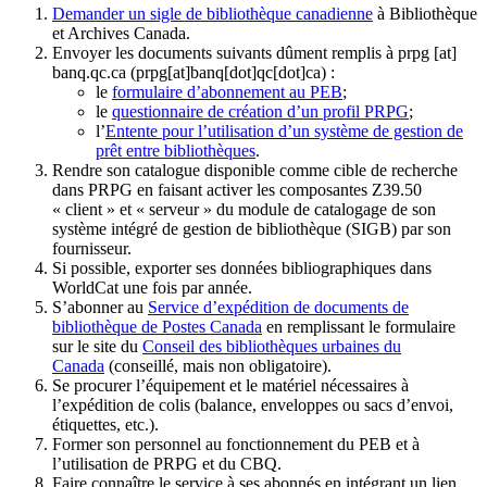
Demander un sigle de bibliothèque canadienne
à Bibliothèque
et Archives Canada.
Envoyer les documents suivants dûment remplis à
prpg
[at]
banq.qc.ca
(prpg[at]banq[dot]qc[dot]ca)
:
le
formulaire d’abonnement au PEB
;
le
questionnaire de création d’un profil PRPG
;
l’
Entente pour l’utilisation d’un système de gestion de
prêt entre bibliothèques
.
Rendre son catalogue disponible comme cible de recherche
dans PRPG en faisant activer les composantes Z39.50
« client » et « serveur » du module de catalogage de son
système intégré de gestion de bibliothèque (SIGB) par son
fournisseur
.
Si possible, exporter ses données bibliographiques dans
WorldCat une fois par année.
S’abonner au
Service d’expédition de documents de
bibliothèque de Postes Canada
en remplissant le formulaire
sur le site du
Conseil des bibliothèques urbaines du
Canada
(conseillé, mais non obligatoire).
Se procurer l’équipement et le matériel nécessaires à
l’expédition de colis (balance, enveloppes ou sacs d’envoi,
étiquettes, etc.).
Former son personnel au fonctionnement du PEB et à
l’utilisation de PRPG et du CBQ.
Faire connaître le service à ses abonnés en intégrant un lien