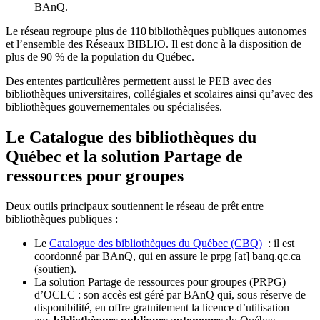
BAnQ.
Le réseau regroupe plus de 110
biblioth
è
ques publiques autonomes
et l
’
ensemble des R
é
seaux BIBLIO. Il est donc
à
la disposition de
plus de 90 % de la population du Qu
é
bec.
Des ententes particulières permettent aussi le PEB avec des
bibliothèques universitaires, collégiales et scolaires ainsi qu’avec des
bibliothèques gouvernementales ou spécialisées.
Le Catalogue des bibliothèques du
Québec et la solution Partage de
ressources pour groupes
Deux outils principaux soutiennent le réseau de prêt entre
bibliothèques publiques :
Le
Catalogue des bibliothèques du Québec (CBQ)
: il est
coordonné par BAnQ, qui en assure le
prpg
[at]
banq.qc.ca
(soutien)
.
La solution Partage de ressources pour groupes (PRPG)
d’OCLC : son accès est géré par BAnQ qui, sous réserve de
disponibilité, en offre gratuitement la licence d’utilisation