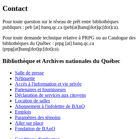
Contact
Pour toute question sur le réseau de prêt entre bibliothèques
publiques :
peb
[at]
banq.qc.ca
(peb[at]banq[dot]qc[dot]ca)
.
Pour toute demande technique relative à PRPG ou au Catalogue des
bibliothèques du Québec :
prpg
[at]
banq.qc.ca
(prpg[at]banq[dot]qc[dot]ca)
.
Bibliothèque et Archives nationales du Québec
Salle de presse
Nétiquette
Accès à l'information et vie privée
Partenaires et fournisseurs
Déclaration de services aux citoyens
Location de salles
Abonnement à l'infolettre de BAnQ
Emplois
Paramètres des témoins
Aller sur place
Fondation de BAnQ