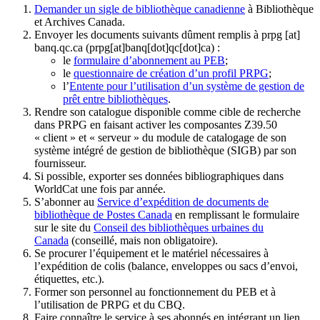
Demander un sigle de bibliothèque canadienne
à Bibliothèque
et Archives Canada.
Envoyer les documents suivants dûment remplis à
prpg
[at]
banq.qc.ca
(prpg[at]banq[dot]qc[dot]ca)
:
le
formulaire d’abonnement au PEB
;
le
questionnaire de création d’un profil PRPG
;
l’
Entente pour l’utilisation d’un système de gestion de
prêt entre bibliothèques
.
Rendre son catalogue disponible comme cible de recherche
dans PRPG en faisant activer les composantes Z39.50
« client » et « serveur » du module de catalogage de son
système intégré de gestion de bibliothèque (SIGB) par son
fournisseur
.
Si possible, exporter ses données bibliographiques dans
WorldCat une fois par année.
S’abonner au
Service d’expédition de documents de
bibliothèque de Postes Canada
en remplissant le formulaire
sur le site du
Conseil des bibliothèques urbaines du
Canada
(conseillé, mais non obligatoire).
Se procurer l’équipement et le matériel nécessaires à
l’expédition de colis (balance, enveloppes ou sacs d’envoi,
étiquettes, etc.).
Former son personnel au fonctionnement du PEB et à
l’utilisation de PRPG et du CBQ.
Faire connaître le service à ses abonnés en intégrant un lien