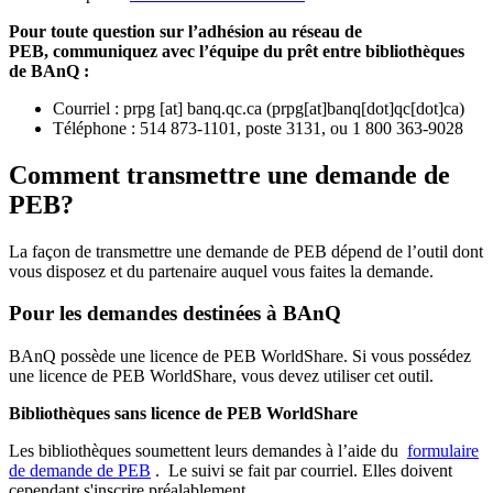
Pour toute question sur l’adhésion au réseau de
PEB,
communiquez avec l’équipe du prêt entre bibliothèques
de BAnQ :
Courriel
:
prpg
[at]
banq.qc.ca
(
prpg[at]banq[dot]qc[dot]ca
)
Téléphone : 514 873-1101, poste 3131, ou 1 800 363-9028
Comment transmettre une demande de
PEB?
La façon de transmettre une demande de PEB dépend de l’outil dont
vous disposez et du partenaire auquel vous faites la demande.
Pour les demandes destinées à BAnQ
BAnQ possède une licence de PEB WorldShare. Si vous possédez
une licence de PEB WorldShare, vous devez utiliser cet outil.
Bibliothèques sans licence de PEB WorldShare
Les bibliothèques soumettent leurs demandes à l’aide du
formulaire
de demande de PEB
.
Le suivi se fait par courriel.
Elles doivent
cependant s'inscrire préalablement.