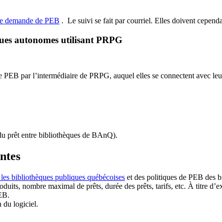
de demande de PEB
.
Le suivi se fait par courriel.
Elles doivent cependan
ques autonomes utilisant PRPG
EB par l’intermédiaire de PRPG, auquel elles se connectent avec leur i
u prêt entre bibliothèques de BAnQ)
.
antes
 les bibliothèques publiques québécoises
et des politiques de PEB des b
duits, nombre maximal de prêts, durée des prêts, tarifs, etc. À titre d’
EB.
n du logiciel.