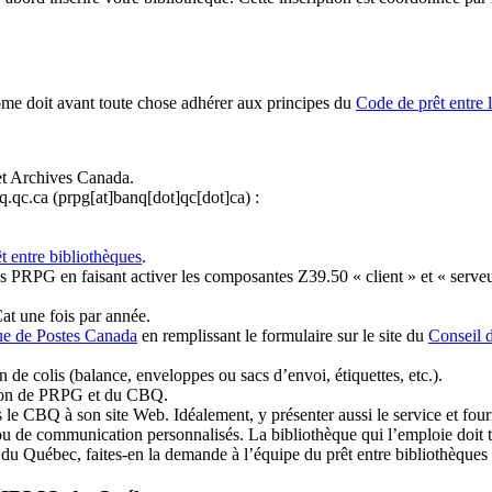
ome doit avant toute chose adhérer aux principes du
Code de prêt entre 
et Archives Canada.
q.qc.ca
(prpg[at]banq[dot]qc[dot]ca)
:
t entre bibliothèques
.
 PRPG en faisant activer les composantes Z39.50 « client » et « serveu
at une fois par année.
ue de Postes Canada
en remplissant le formulaire sur le site du
Conseil 
n de colis (balance, enveloppes ou sacs d’envoi, étiquettes, etc.).
ation de PRPG et du CBQ.
 le CBQ à son site Web. Idéalement, y présenter aussi le service et fourni
u de communication personnalisés. La bibliothèque qui l’emploie doit tou
s du Québec, faites-en la demande à l’équipe du prêt entre bibliothèqu