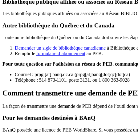
Bibliothèque publique affiliée ou associée au Résea
Les bibliothèques publiques affiliées ou associées au Réseau BIBLI
Autre bibliothèque du Québec et du Canada
Toute autre bibliothèque du Québec ou du Canada doit suivre les étap
Demander un sigle de bibliothèque canadienne
à Bibliothèque 
Remplir le
f
ormulaire d’abonnement
au PEB.
Pour toute question sur l’adhésion au réseau de PEB,
communique
Courriel
:
prpg
[at]
banq.qc.ca
(
prpg[at]banq[dot]qc[dot]ca
)
Téléphone : 514 873-1101, poste 3131, ou 1 800 363-9028
Comment transmettre une demande de P
La façon de transmettre une demande de PEB dépend de l’outil dont vo
Pour les demandes destinées à BAnQ
BAnQ possède une licence de PEB WorldShare. Si vous possédez une l