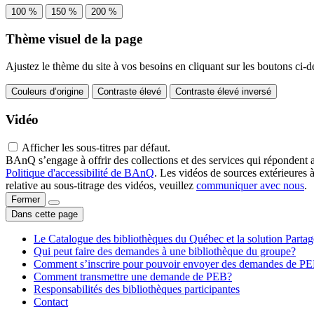
100 %
150 %
200 %
Thème visuel de la page
Ajustez le thème du site à vos besoins en cliquant sur les boutons ci-d
Couleurs d’origine
Contraste élevé
Contraste élevé inversé
Vidéo
Afficher les sous-titres par défaut.
BAnQ s’engage à offrir des collections et des services qui répondent 
Politique d'accessibilité de BAnQ
. Les vidéos de sources extérieures 
relative au sous-titrage des vidéos, veuillez
communiquer avec nous
.
Fermer
Dans cette page
Le Catalogue des bibliothèques du Québec et la solution Parta
Qui peut faire des demandes à une bibliothèque du groupe?
Comment s’inscrire pour pouvoir envoyer des demandes de P
Comment transmettre une demande de PEB?
Responsabilités des bibliothèques participantes
Contact