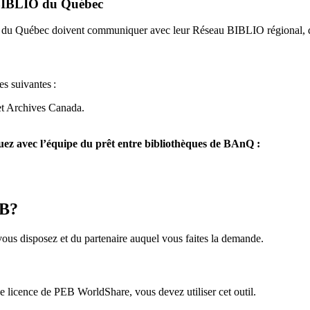
u BIBLIO du Québec
O du Québec doivent communiquer avec leur Réseau BIBLIO régional, q
es suivantes
:
et Archives Canada.
z avec l’équipe du prêt entre bibliothèques de BAnQ :
EB?
us disposez et du partenaire auquel vous faites la demande.
icence de PEB WorldShare, vous devez utiliser cet outil.