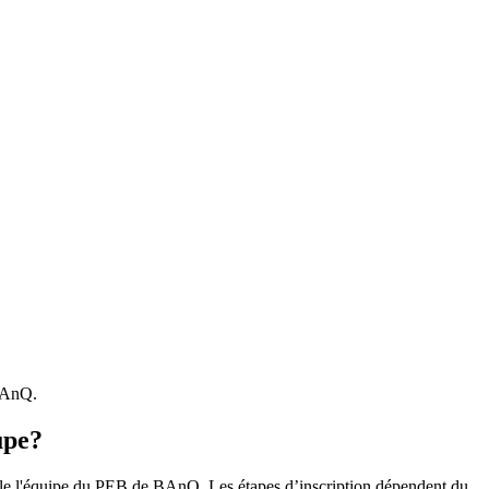
 BAnQ.
upe?
r le l'équipe du PEB de BAnQ. Les étapes d’inscription dépendent du