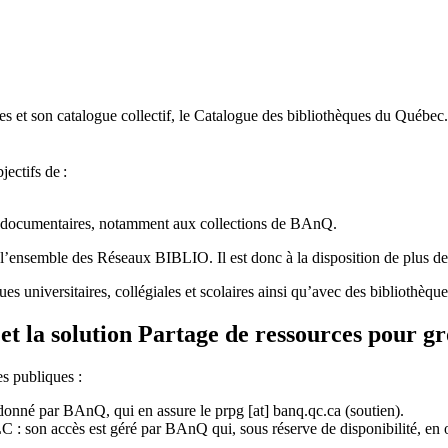
 et son catalogue collectif, le Catalogue des bibliothèques du Québec.
jectifs de
:
ces documentaires, notamment aux collections de BAnQ.
l
’
ensemble des R
é
seaux BIBLIO. Il est donc
à
la disposition de plus d
ues universitaires, collégiales et scolaires ainsi qu’avec des bibliothè
et la solution Partage de ressources pour g
es publiques :
rdonné par BAnQ, qui en assure le
prpg
[at]
banq.qc.ca
(soutien)
.
 son accès est géré par BAnQ qui, sous réserve de disponibilité, en off