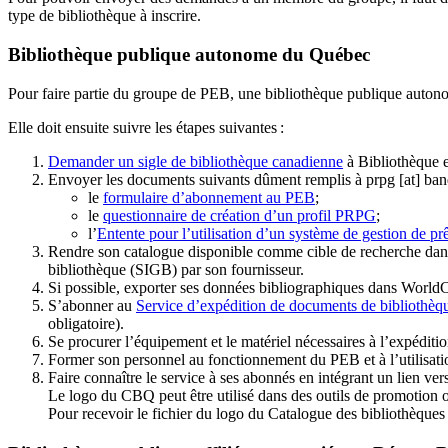
type de bibliothèque à inscrire.
Bibliothèque publique autonome du Québec
Pour faire partie du groupe de PEB, une bibliothèque publique auton
Elle doit ensuite suivre les étapes suivantes
:
Demander un sigle de bibliothèque canadienne
à Bibliothèque 
Envoyer les documents suivants dûment remplis à
prpg
[at]
ban
le
formulaire d’abonnement au PEB
;
le
questionnaire de création d’un profil PRPG
;
l’
Entente pour l’utilisation d’un système de gestion de prê
Rendre son catalogue disponible comme cible de recherche dans
bibliothèque (SIGB) par son fournisseur
.
Si possible, exporter ses données bibliographiques dans WorldC
S’abonner au
Service d’expédition de documents de bibliothèq
obligatoire).
Se procurer l’équipement et le matériel nécessaires à l’expéditio
Former son personnel au fonctionnement du PEB et à l’utilis
Faire connaître le service à ses abonnés en intégrant un lien vers
Le logo du CBQ peut être utilisé dans des outils de promotion o
Pour recevoir le fichier du logo du Catalogue des bibliothèque