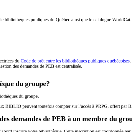
 de bibliothèques publiques du Québec ainsi que le catalogue WorldCat.
rectrices du
Code de prêt entre les bibliothèques publiques québécoises
.
gestion des demandes de PEB est centralisée.
hèque du groupe?
iothèques du groupe.
aux BIBLIO peuvent toutefois compter sur l’accès à PRPG, offert par
r des demandes de PEB à un membre du gro
bord inscrire votre bibliothèque. Cette inscription est coordonnée pa