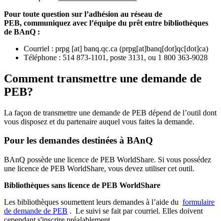
Pour toute question sur l’adhésion au réseau de
PEB,
communiquez avec l’équipe du prêt entre bibliothèques
de BAnQ :
Courriel
:
prpg
[at]
banq.qc.ca
(
prpg[at]banq[dot]qc[dot]ca
)
Téléphone : 514 873-1101, poste 3131, ou 1 800 363-9028
Comment transmettre une demande de
PEB?
La façon de transmettre une demande de PEB dépend de l’outil dont
vous disposez et du partenaire auquel vous faites la demande.
Pour les demandes destinées à BAnQ
BAnQ possède une licence de PEB WorldShare. Si vous possédez
une licence de PEB WorldShare, vous devez utiliser cet outil.
Bibliothèques sans licence de PEB WorldShare
Les bibliothèques soumettent leurs demandes à l’aide du
formulaire
de demande de PEB
.
Le suivi se fait par courriel.
Elles doivent
cependant s'inscrire préalablement.