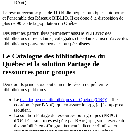
BAnQ.
Le réseau regroupe plus de 110
biblioth
è
ques publiques autonomes
et l
’
ensemble des R
é
seaux BIBLIO. Il est donc
à
la disposition de
plus de 90 % de la population du Qu
é
bec.
Des ententes particulières permettent aussi le PEB avec des
bibliothèques universitaires, collégiales et scolaires ainsi qu’avec des
bibliothèques gouvernementales ou spécialisées.
Le Catalogue des bibliothèques du
Québec et la solution Partage de
ressources pour groupes
Deux outils principaux soutiennent le réseau de prêt entre
bibliothèques publiques :
Le
Catalogue des bibliothèques du Québec (CBQ)
: il est
coordonné par BAnQ, qui en assure le
prpg
[at]
banq.qc.ca
(soutien)
.
La solution Partage de ressources pour groupes (PRPG)
d’OCLC : son accès est géré par BAnQ qui, sous réserve de
disponibilité, en offre gratuitement la licence d’utilisation