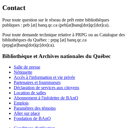
Contact
Pour toute question sur le réseau de prêt entre bibliothèques
publiques :
peb
[at]
banq.qc.ca
(peb[at]banq[dot]qc[dot]ca)
.
Pour toute demande technique relative à PRPG ou au Catalogue des
bibliothèques du Québec :
prpg
[at]
banq.qc.ca
(prpg[at]banq[dot]qc[dot]ca)
.
Bibliothèque et Archives nationales du Québec
Salle de presse
Nétiquette
Accès à l'information et vie privée
Partenaires et fournisseurs
Déclaration de services aux citoyens
Location de salles
Abonnement à l'infolettre de BAnQ
Emplois
Paramètres des témoins
Aller sur place
Fondation de BAnQ