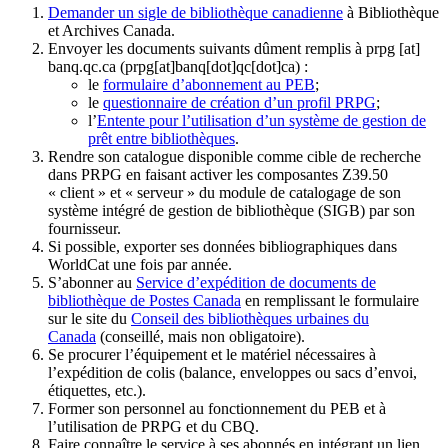
Demander un sigle de bibliothèque canadienne
à Bibliothèque
et Archives Canada.
Envoyer les documents suivants dûment remplis à
prpg
[at]
banq.qc.ca
(prpg[at]banq[dot]qc[dot]ca)
:
le
formulaire d’abonnement au PEB
;
le
questionnaire de création d’un profil PRPG
;
l’
Entente pour l’utilisation d’un système de gestion de
prêt entre bibliothèques
.
Rendre son catalogue disponible comme cible de recherche
dans PRPG en faisant activer les composantes Z39.50
« client » et « serveur » du module de catalogage de son
système intégré de gestion de bibliothèque (SIGB) par son
fournisseur
.
Si possible, exporter ses données bibliographiques dans
WorldCat une fois par année.
S’abonner au
Service d’expédition de documents de
bibliothèque de Postes Canada
en remplissant le formulaire
sur le site du
Conseil des bibliothèques urbaines du
Canada
(conseillé, mais non obligatoire).
Se procurer l’équipement et le matériel nécessaires à
l’expédition de colis (balance, enveloppes ou sacs d’envoi,
étiquettes, etc.).
Former son personnel au fonctionnement du PEB et à
l’utilisation de PRPG et du CBQ.
Faire connaître le service à ses abonnés en intégrant un lien