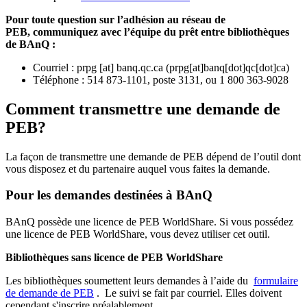
Pour toute question sur l’adhésion au réseau de
PEB,
communiquez avec l’équipe du prêt entre bibliothèques
de BAnQ :
Courriel
:
prpg
[at]
banq.qc.ca
(
prpg[at]banq[dot]qc[dot]ca
)
Téléphone : 514 873-1101, poste 3131, ou 1 800 363-9028
Comment transmettre une demande de
PEB?
La façon de transmettre une demande de PEB dépend de l’outil dont
vous disposez et du partenaire auquel vous faites la demande.
Pour les demandes destinées à BAnQ
BAnQ possède une licence de PEB WorldShare. Si vous possédez
une licence de PEB WorldShare, vous devez utiliser cet outil.
Bibliothèques sans licence de PEB WorldShare
Les bibliothèques soumettent leurs demandes à l’aide du
formulaire
de demande de PEB
.
Le suivi se fait par courriel.
Elles doivent
cependant s'inscrire préalablement.