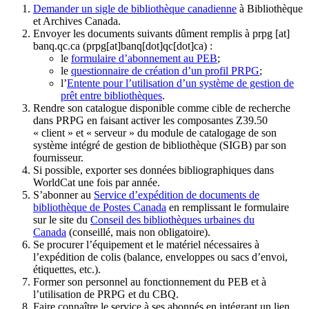
Demander un sigle de bibliothèque canadienne
à Bibliothèque
et Archives Canada.
Envoyer les documents suivants dûment remplis à
prpg
[at]
banq.qc.ca
(prpg[at]banq[dot]qc[dot]ca)
:
le
formulaire d’abonnement au PEB
;
le
questionnaire de création d’un profil PRPG
;
l’
Entente pour l’utilisation d’un système de gestion de
prêt entre bibliothèques
.
Rendre son catalogue disponible comme cible de recherche
dans PRPG en faisant activer les composantes Z39.50
« client » et « serveur » du module de catalogage de son
système intégré de gestion de bibliothèque (SIGB) par son
fournisseur
.
Si possible, exporter ses données bibliographiques dans
WorldCat une fois par année.
S’abonner au
Service d’expédition de documents de
bibliothèque de Postes Canada
en remplissant le formulaire
sur le site du
Conseil des bibliothèques urbaines du
Canada
(conseillé, mais non obligatoire).
Se procurer l’équipement et le matériel nécessaires à
l’expédition de colis (balance, enveloppes ou sacs d’envoi,
étiquettes, etc.).
Former son personnel au fonctionnement du PEB et à
l’utilisation de PRPG et du CBQ.
Faire connaître le service à ses abonnés en intégrant un lien