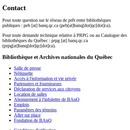
Contact
Pour toute question sur le réseau de prêt entre bibliothèques
publiques :
peb
[at]
banq.qc.ca
(peb[at]banq[dot]qc[dot]ca)
.
Pour toute demande technique relative à PRPG ou au Catalogue des
bibliothèques du Québec :
prpg
[at]
banq.qc.ca
(prpg[at]banq[dot]qc[dot]ca)
.
Bibliothèque et Archives nationales du Québec
Salle de presse
Nétiquette
Accès à l'information et vie privée
Partenaires et fournisseurs
Déclaration de services aux citoyens
Location de salles
Abonnement à l'infolettre de BAnQ
Emplois
Paramètres des témoins
Aller sur place
Fondation de BAnQ