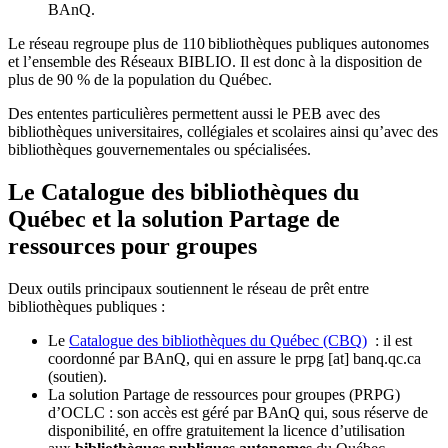
BAnQ.
Le réseau regroupe plus de 110
biblioth
è
ques publiques autonomes
et l
’
ensemble des R
é
seaux BIBLIO. Il est donc
à
la disposition de
plus de 90 % de la population du Qu
é
bec.
Des ententes particulières permettent aussi le PEB avec des
bibliothèques universitaires, collégiales et scolaires ainsi qu’avec des
bibliothèques gouvernementales ou spécialisées.
Le Catalogue des bibliothèques du
Québec et la solution Partage de
ressources pour groupes
Deux outils principaux soutiennent le réseau de prêt entre
bibliothèques publiques :
Le
Catalogue des bibliothèques du Québec (CBQ)
: il est
coordonné par BAnQ, qui en assure le
prpg
[at]
banq.qc.ca
(soutien)
.
La solution Partage de ressources pour groupes (PRPG)
d’OCLC : son accès est géré par BAnQ qui, sous réserve de
disponibilité, en offre gratuitement la licence d’utilisation