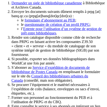
Demander un sigle de bibliothèque canadienne
à Bibliothèque
et Archives Canada.
Envoyer les documents suivants dûment remplis à
prpg
[at]
banq.qc.ca
(prpg[at]banq[dot]qc[dot]ca)
:
le
formulaire d’abonnement au PEB
;
le
questionnaire de création d’un profil PRPG
;
l’
Entente pour l’utilisation d’un système de gestion de
prêt entre bibliothèques
.
Rendre son catalogue disponible comme cible de recherche
dans PRPG en faisant activer les composantes Z39.50
« client » et « serveur » du module de catalogage de son
système intégré de gestion de bibliothèque (SIGB) par son
fournisseur
.
Si possible, exporter ses données bibliographiques dans
WorldCat une fois par année.
S’abonner au
Service d’expédition de documents de
bibliothèque de Postes Canada
en remplissant le formulaire
sur le site du
Conseil des bibliothèques urbaines du
Canada
(conseillé, mais non obligatoire).
Se procurer l’équipement et le matériel nécessaires à
l’expédition de colis (balance, enveloppes ou sacs d’envoi,
étiquettes, etc.).
Former son personnel au fonctionnement du PEB et à
l’utilisation de PRPG et du CBQ.
Faire connaître le service à ses abonnés en intégrant un lien