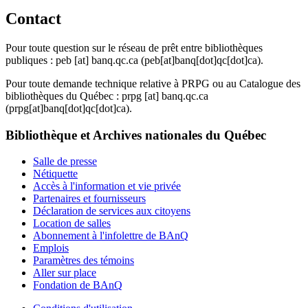
Contact
Pour toute question sur le réseau de prêt entre bibliothèques
publiques :
peb
[at]
banq.qc.ca
(peb[at]banq[dot]qc[dot]ca)
.
Pour toute demande technique relative à PRPG ou au Catalogue des
bibliothèques du Québec :
prpg
[at]
banq.qc.ca
(prpg[at]banq[dot]qc[dot]ca)
.
Bibliothèque et Archives nationales du Québec
Salle de presse
Nétiquette
Accès à l'information et vie privée
Partenaires et fournisseurs
Déclaration de services aux citoyens
Location de salles
Abonnement à l'infolettre de BAnQ
Emplois
Paramètres des témoins
Aller sur place
Fondation de BAnQ