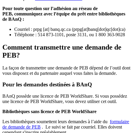
Pour toute question sur l’adhésion au réseau de
PEB,
communiquez avec l’équipe du prêt entre bibliothèques
de BAnQ :
Courriel
:
prpg
[at]
banq.qc.ca
(
prpg[at]banq[dot]qc[dot]ca
)
Téléphone : 514 873-1101, poste 3131, ou 1 800 363-9028
Comment transmettre une demande de
PEB?
La façon de transmettre une demande de PEB dépend de l’outil dont
vous disposez et du partenaire auquel vous faites la demande.
Pour les demandes destinées à BAnQ
BAnQ possède une licence de PEB WorldShare. Si vous possédez
une licence de PEB WorldShare, vous devez utiliser cet outil.
Bibliothèques sans licence de PEB WorldShare
Les bibliothèques soumettent leurs demandes à l’aide du
formulaire
de demande de PEB
.
Le suivi se fait par courriel.
Elles doivent
cependant s'inscrire préalablement.