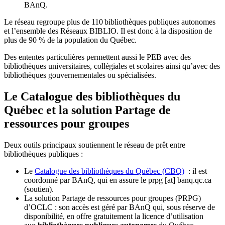
BAnQ.
Le réseau regroupe plus de 110
biblioth
è
ques publiques autonomes
et l
’
ensemble des R
é
seaux BIBLIO. Il est donc
à
la disposition de
plus de 90 % de la population du Qu
é
bec.
Des ententes particulières permettent aussi le PEB avec des
bibliothèques universitaires, collégiales et scolaires ainsi qu’avec des
bibliothèques gouvernementales ou spécialisées.
Le Catalogue des bibliothèques du
Québec et la solution Partage de
ressources pour groupes
Deux outils principaux soutiennent le réseau de prêt entre
bibliothèques publiques :
Le
Catalogue des bibliothèques du Québec (CBQ)
: il est
coordonné par BAnQ, qui en assure le
prpg
[at]
banq.qc.ca
(soutien)
.
La solution Partage de ressources pour groupes (PRPG)
d’OCLC : son accès est géré par BAnQ qui, sous réserve de
disponibilité, en offre gratuitement la licence d’utilisation