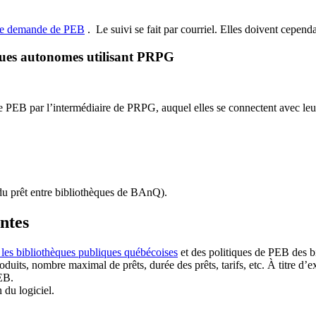
de demande de PEB
.
Le suivi se fait par courriel.
Elles doivent cependan
ques autonomes utilisant PRPG
EB par l’intermédiaire de PRPG, auquel elles se connectent avec leur i
u prêt entre bibliothèques de BAnQ)
.
antes
 les bibliothèques publiques québécoises
et des politiques de PEB des b
duits, nombre maximal de prêts, durée des prêts, tarifs, etc. À titre d’
EB.
n du logiciel.