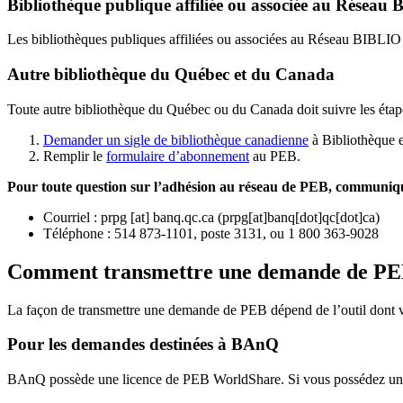
Bibliothèque publique affiliée ou associée au Résea
Les bibliothèques publiques affiliées ou associées au Réseau BIBLI
Autre bibliothèque du Québec et du Canada
Toute autre bibliothèque du Québec ou du Canada doit suivre les étap
Demander un sigle de bibliothèque canadienne
à Bibliothèque 
Remplir le
f
ormulaire d’abonnement
au PEB.
Pour toute question sur l’adhésion au réseau de PEB,
communique
Courriel
:
prpg
[at]
banq.qc.ca
(
prpg[at]banq[dot]qc[dot]ca
)
Téléphone : 514 873-1101, poste 3131, ou 1 800 363-9028
Comment transmettre une demande de P
La façon de transmettre une demande de PEB dépend de l’outil dont vo
Pour les demandes destinées à BAnQ
BAnQ possède une licence de PEB WorldShare. Si vous possédez une l