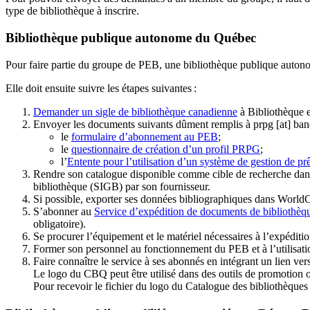
type de bibliothèque à inscrire.
Bibliothèque publique autonome du Québec
Pour faire partie du groupe de PEB, une bibliothèque publique auton
Elle doit ensuite suivre les étapes suivantes
:
Demander un sigle de bibliothèque canadienne
à Bibliothèque 
Envoyer les documents suivants dûment remplis à
prpg
[at]
ban
le
formulaire d’abonnement au PEB
;
le
questionnaire de création d’un profil PRPG
;
l’
Entente pour l’utilisation d’un système de gestion de prê
Rendre son catalogue disponible comme cible de recherche dans
bibliothèque (SIGB) par son fournisseur
.
Si possible, exporter ses données bibliographiques dans WorldC
S’abonner au
Service d’expédition de documents de bibliothèq
obligatoire).
Se procurer l’équipement et le matériel nécessaires à l’expéditio
Former son personnel au fonctionnement du PEB et à l’utilis
Faire connaître le service à ses abonnés en intégrant un lien vers
Le logo du CBQ peut être utilisé dans des outils de promotion o
Pour recevoir le fichier du logo du Catalogue des bibliothèque