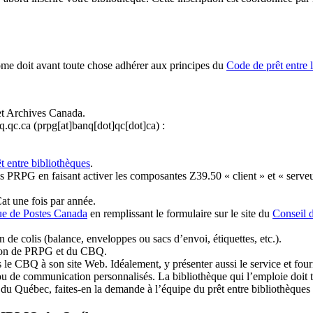
ome doit avant toute chose adhérer aux principes du
Code de prêt entre 
et Archives Canada.
q.qc.ca
(prpg[at]banq[dot]qc[dot]ca)
:
t entre bibliothèques
.
 PRPG en faisant activer les composantes Z39.50 « client » et « serveu
at une fois par année.
ue de Postes Canada
en remplissant le formulaire sur le site du
Conseil 
n de colis (balance, enveloppes ou sacs d’envoi, étiquettes, etc.).
ation de PRPG et du CBQ.
 le CBQ à son site Web. Idéalement, y présenter aussi le service et fourni
u de communication personnalisés. La bibliothèque qui l’emploie doit tou
s du Québec, faites-en la demande à l’équipe du prêt entre bibliothèqu