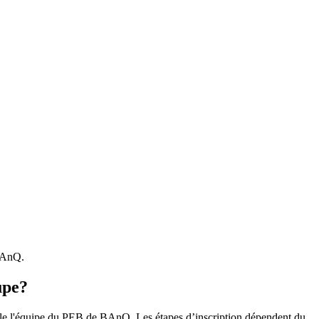
 BAnQ.
upe?
r le l'équipe du PEB de BAnQ. Les étapes d’inscription dépendent du