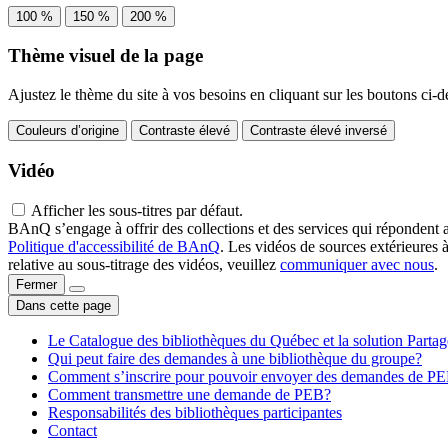
100 %
150 %
200 %
Thème visuel de la page
Ajustez le thème du site à vos besoins en cliquant sur les boutons ci-d
Couleurs d’origine
Contraste élevé
Contraste élevé inversé
Vidéo
Afficher les sous-titres par défaut.
BAnQ s’engage à offrir des collections et des services qui répondent 
Politique d'accessibilité de BAnQ
. Les vidéos de sources extérieures 
relative au sous-titrage des vidéos, veuillez
communiquer avec nous
.
Fermer
Dans cette page
Le Catalogue des bibliothèques du Québec et la solution Parta
Qui peut faire des demandes à une bibliothèque du groupe?
Comment s’inscrire pour pouvoir envoyer des demandes de P
Comment transmettre une demande de PEB?
Responsabilités des bibliothèques participantes
Contact