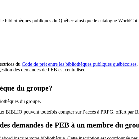
 de bibliothèques publiques du Québec ainsi que le catalogue WorldCat.
rectrices du
Code de prêt entre les bibliothèques publiques québécoises
.
gestion des demandes de PEB est centralisée.
hèque du groupe?
iothèques du groupe.
aux BIBLIO peuvent toutefois compter sur l’accès à PRPG, offert par
r des demandes de PEB à un membre du gro
bord inscrire votre bibliothèque. Cette inscription est coordonnée pa