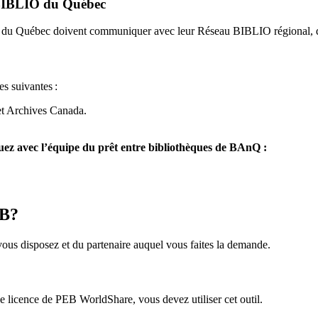
u BIBLIO du Québec
O du Québec doivent communiquer avec leur Réseau BIBLIO régional, q
es suivantes
:
et Archives Canada.
z avec l’équipe du prêt entre bibliothèques de BAnQ :
EB?
us disposez et du partenaire auquel vous faites la demande.
icence de PEB WorldShare, vous devez utiliser cet outil.