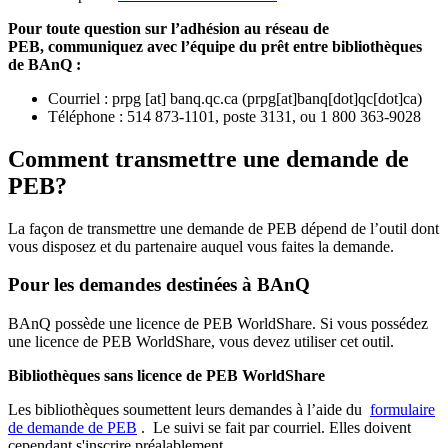
Pour toute question sur l’adhésion au réseau de
PEB,
communiquez avec l’équipe du prêt entre bibliothèques
de BAnQ :
Courriel
:
prpg
[at]
banq.qc.ca
(
prpg[at]banq[dot]qc[dot]ca
)
Téléphone : 514 873-1101, poste 3131, ou 1 800 363-9028
Comment transmettre une demande de
PEB?
La façon de transmettre une demande de PEB dépend de l’outil dont
vous disposez et du partenaire auquel vous faites la demande.
Pour les demandes destinées à BAnQ
BAnQ possède une licence de PEB WorldShare. Si vous possédez
une licence de PEB WorldShare, vous devez utiliser cet outil.
Bibliothèques sans licence de PEB WorldShare
Les bibliothèques soumettent leurs demandes à l’aide du
formulaire
de demande de PEB
.
Le suivi se fait par courriel.
Elles doivent
cependant s'inscrire préalablement.