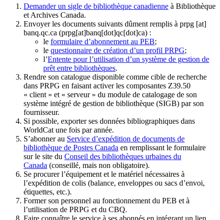
Demander un sigle de bibliothèque canadienne
à Bibliothèque
et Archives Canada.
Envoyer les documents suivants dûment remplis à
prpg
[at]
banq.qc.ca
(prpg[at]banq[dot]qc[dot]ca)
:
le
formulaire d’abonnement au PEB
;
le
questionnaire de création d’un profil PRPG
;
l’
Entente pour l’utilisation d’un système de gestion de
prêt entre bibliothèques
.
Rendre son catalogue disponible comme cible de recherche
dans PRPG en faisant activer les composantes Z39.50
« client » et « serveur » du module de catalogage de son
système intégré de gestion de bibliothèque (SIGB) par son
fournisseur
.
Si possible, exporter ses données bibliographiques dans
WorldCat une fois par année.
S’abonner au
Service d’expédition de documents de
bibliothèque de Postes Canada
en remplissant le formulaire
sur le site du
Conseil des bibliothèques urbaines du
Canada
(conseillé, mais non obligatoire).
Se procurer l’équipement et le matériel nécessaires à
l’expédition de colis (balance, enveloppes ou sacs d’envoi,
étiquettes, etc.).
Former son personnel au fonctionnement du PEB et à
l’utilisation de PRPG et du CBQ.
Faire connaître le service à ses abonnés en intégrant un lien