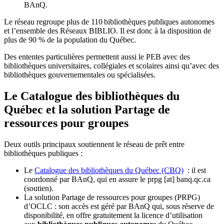
BAnQ.
Le réseau regroupe plus de 110
biblioth
è
ques publiques autonomes
et l
’
ensemble des R
é
seaux BIBLIO. Il est donc
à
la disposition de
plus de 90 % de la population du Qu
é
bec.
Des ententes particulières permettent aussi le PEB avec des
bibliothèques universitaires, collégiales et scolaires ainsi qu’avec des
bibliothèques gouvernementales ou spécialisées.
Le Catalogue des bibliothèques du
Québec et la solution Partage de
ressources pour groupes
Deux outils principaux soutiennent le réseau de prêt entre
bibliothèques publiques :
Le
Catalogue des bibliothèques du Québec (CBQ)
: il est
coordonné par BAnQ, qui en assure le
prpg
[at]
banq.qc.ca
(soutien)
.
La solution Partage de ressources pour groupes (PRPG)
d’OCLC : son accès est géré par BAnQ qui, sous réserve de
disponibilité, en offre gratuitement la licence d’utilisation