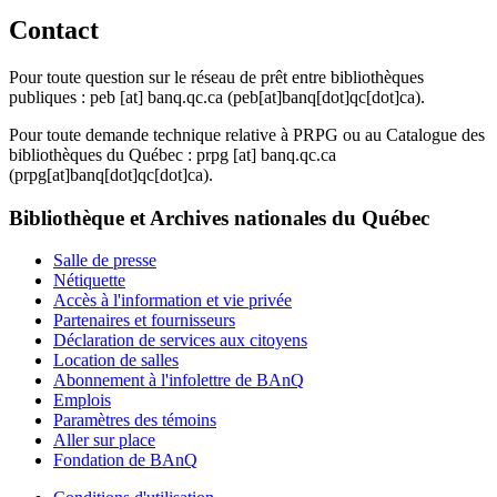
Contact
Pour toute question sur le réseau de prêt entre bibliothèques
publiques :
peb
[at]
banq.qc.ca
(peb[at]banq[dot]qc[dot]ca)
.
Pour toute demande technique relative à PRPG ou au Catalogue des
bibliothèques du Québec :
prpg
[at]
banq.qc.ca
(prpg[at]banq[dot]qc[dot]ca)
.
Bibliothèque et Archives nationales du Québec
Salle de presse
Nétiquette
Accès à l'information et vie privée
Partenaires et fournisseurs
Déclaration de services aux citoyens
Location de salles
Abonnement à l'infolettre de BAnQ
Emplois
Paramètres des témoins
Aller sur place
Fondation de BAnQ