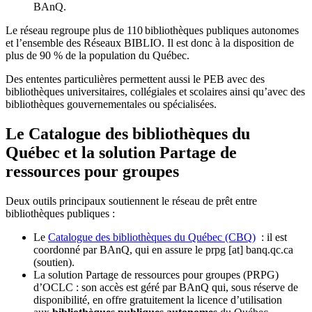
BAnQ.
Le réseau regroupe plus de 110
biblioth
è
ques publiques autonomes
et l
’
ensemble des R
é
seaux BIBLIO. Il est donc
à
la disposition de
plus de 90 % de la population du Qu
é
bec.
Des ententes particulières permettent aussi le PEB avec des
bibliothèques universitaires, collégiales et scolaires ainsi qu’avec des
bibliothèques gouvernementales ou spécialisées.
Le Catalogue des bibliothèques du
Québec et la solution Partage de
ressources pour groupes
Deux outils principaux soutiennent le réseau de prêt entre
bibliothèques publiques :
Le
Catalogue des bibliothèques du Québec (CBQ)
: il est
coordonné par BAnQ, qui en assure le
prpg
[at]
banq.qc.ca
(soutien)
.
La solution Partage de ressources pour groupes (PRPG)
d’OCLC : son accès est géré par BAnQ qui, sous réserve de
disponibilité, en offre gratuitement la licence d’utilisation