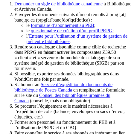
Demander un sigle de bibliothèque canadienne
à Bibliothèque
et Archives Canada.
Envoyer les documents suivants dûment remplis à
prpg
[at]
banq.qc.ca
(prpg[at]banq[dot]qc[dot]ca)
:
le
formulaire d’abonnement au PEB
;
le
questionnaire de création d’un profil PRPG
;
l’
Entente pour l’utilisation d’un système de gestion de
prêt entre bibliothèques
.
Rendre son catalogue disponible comme cible de recherche
dans PRPG en faisant activer les composantes Z39.50
« client » et « serveur » du module de catalogage de son
système intégré de gestion de bibliothèque (SIGB) par son
fournisseur
.
Si possible, exporter ses données bibliographiques dans
WorldCat une fois par année.
S’abonner au
Service d’expédition de documents de
bibliothèque de Postes Canada
en remplissant le formulaire
sur le site du
Conseil des bibliothèques urbaines du
Canada
(conseillé, mais non obligatoire).
Se procurer l’équipement et le matériel nécessaires à
l’expédition de colis (balance, enveloppes ou sacs d’envoi,
étiquettes, etc.).
Former son personnel au fonctionnement du PEB et à
l’utilisation de PRPG et du CBQ.
Faire connaître le service à ses abonnés en intégrant un lien