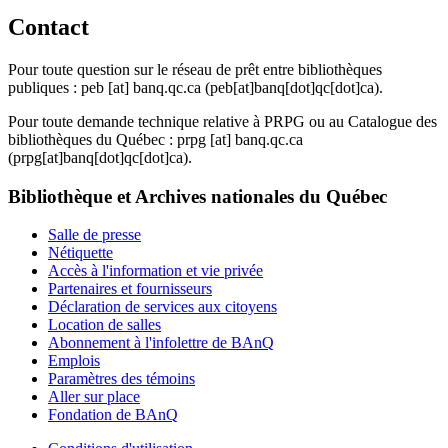
Contact
Pour toute question sur le réseau de prêt entre bibliothèques
publiques :
peb
[at]
banq.qc.ca
(peb[at]banq[dot]qc[dot]ca)
.
Pour toute demande technique relative à PRPG ou au Catalogue des
bibliothèques du Québec :
prpg
[at]
banq.qc.ca
(prpg[at]banq[dot]qc[dot]ca)
.
Bibliothèque et Archives nationales du Québec
Salle de presse
Nétiquette
Accès à l'information et vie privée
Partenaires et fournisseurs
Déclaration de services aux citoyens
Location de salles
Abonnement à l'infolettre de BAnQ
Emplois
Paramètres des témoins
Aller sur place
Fondation de BAnQ