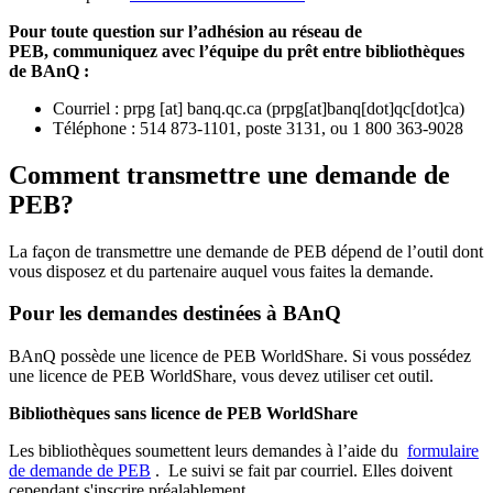
Pour toute question sur l’adhésion au réseau de
PEB,
communiquez avec l’équipe du prêt entre bibliothèques
de BAnQ :
Courriel
:
prpg
[at]
banq.qc.ca
(
prpg[at]banq[dot]qc[dot]ca
)
Téléphone : 514 873-1101, poste 3131, ou 1 800 363-9028
Comment transmettre une demande de
PEB?
La façon de transmettre une demande de PEB dépend de l’outil dont
vous disposez et du partenaire auquel vous faites la demande.
Pour les demandes destinées à BAnQ
BAnQ possède une licence de PEB WorldShare. Si vous possédez
une licence de PEB WorldShare, vous devez utiliser cet outil.
Bibliothèques sans licence de PEB WorldShare
Les bibliothèques soumettent leurs demandes à l’aide du
formulaire
de demande de PEB
.
Le suivi se fait par courriel.
Elles doivent
cependant s'inscrire préalablement.