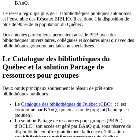
BAnQ.
Le réseau regroupe plus de 110
biblioth
è
ques publiques autonomes
et l
’
ensemble des R
é
seaux BIBLIO. Il est donc
à
la disposition de
plus de 90 % de la population du Qu
é
bec.
Des ententes particulières permettent aussi le PEB avec des
bibliothèques universitaires, collégiales et scolaires ainsi qu’avec des
bibliothèques gouvernementales ou spécialisées.
Le Catalogue des bibliothèques du
Québec et la solution Partage de
ressources pour groupes
Deux outils principaux soutiennent le réseau de prêt entre
bibliothèques publiques :
Le
Catalogue des bibliothèques du Québec (CBQ)
: il est
coordonné par BAnQ, qui en assure le
prpg
[at]
banq.qc.ca
(soutien)
.
La solution Partage de ressources pour groupes (PRPG)
d’OCLC : son accès est géré par BAnQ qui, sous réserve de
disponibilité, en offre gratuitement la licence d’utilisation