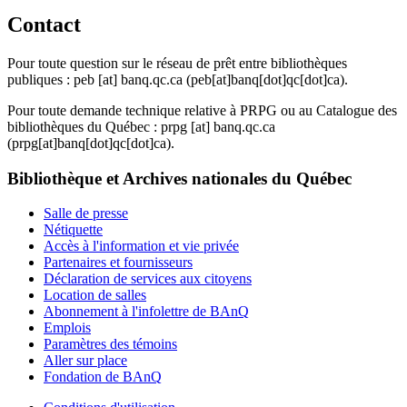
Contact
Pour toute question sur le réseau de prêt entre bibliothèques
publiques :
peb
[at]
banq.qc.ca
(peb[at]banq[dot]qc[dot]ca)
.
Pour toute demande technique relative à PRPG ou au Catalogue des
bibliothèques du Québec :
prpg
[at]
banq.qc.ca
(prpg[at]banq[dot]qc[dot]ca)
.
Bibliothèque et Archives nationales du Québec
Salle de presse
Nétiquette
Accès à l'information et vie privée
Partenaires et fournisseurs
Déclaration de services aux citoyens
Location de salles
Abonnement à l'infolettre de BAnQ
Emplois
Paramètres des témoins
Aller sur place
Fondation de BAnQ