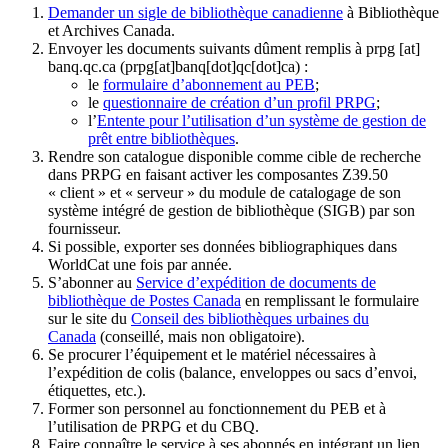
Demander un sigle de bibliothèque canadienne
à Bibliothèque
et Archives Canada.
Envoyer les documents suivants dûment remplis à
prpg
[at]
banq.qc.ca
(prpg[at]banq[dot]qc[dot]ca)
:
le
formulaire d’abonnement au PEB
;
le
questionnaire de création d’un profil PRPG
;
l’
Entente pour l’utilisation d’un système de gestion de
prêt entre bibliothèques
.
Rendre son catalogue disponible comme cible de recherche
dans PRPG en faisant activer les composantes Z39.50
« client » et « serveur » du module de catalogage de son
système intégré de gestion de bibliothèque (SIGB) par son
fournisseur
.
Si possible, exporter ses données bibliographiques dans
WorldCat une fois par année.
S’abonner au
Service d’expédition de documents de
bibliothèque de Postes Canada
en remplissant le formulaire
sur le site du
Conseil des bibliothèques urbaines du
Canada
(conseillé, mais non obligatoire).
Se procurer l’équipement et le matériel nécessaires à
l’expédition de colis (balance, enveloppes ou sacs d’envoi,
étiquettes, etc.).
Former son personnel au fonctionnement du PEB et à
l’utilisation de PRPG et du CBQ.
Faire connaître le service à ses abonnés en intégrant un lien