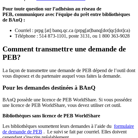
Pour toute question sur l’adhésion au réseau de
PEB,
communiquez avec l’équipe du prêt entre bibliothèques
de BAnQ :
Courriel
:
prpg
[at]
banq.qc.ca
(
prpg[at]banq[dot]qc[dot]ca
)
Téléphone : 514 873-1101, poste 3131, ou 1 800 363-9028
Comment transmettre une demande de
PEB?
La façon de transmettre une demande de PEB dépend de l’outil dont
vous disposez et du partenaire auquel vous faites la demande.
Pour les demandes destinées à BAnQ
BAnQ possède une licence de PEB WorldShare. Si vous possédez
une licence de PEB WorldShare, vous devez utiliser cet outil.
Bibliothèques sans licence de PEB WorldShare
Les bibliothèques soumettent leurs demandes à l’aide du
formulaire
de demande de PEB
.
Le suivi se fait par courriel.
Elles doivent
cependant s'inscrire préalablement.