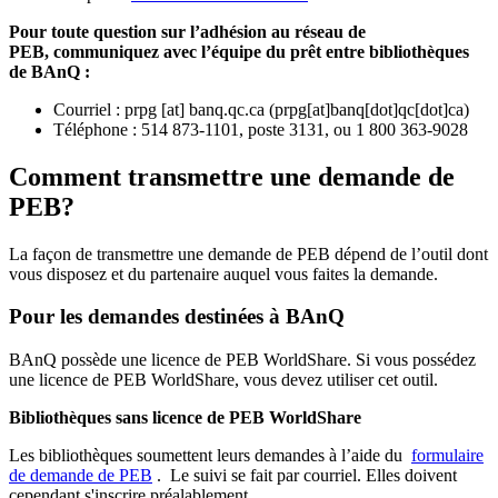
Pour toute question sur l’adhésion au réseau de
PEB,
communiquez avec l’équipe du prêt entre bibliothèques
de BAnQ :
Courriel
:
prpg
[at]
banq.qc.ca
(
prpg[at]banq[dot]qc[dot]ca
)
Téléphone : 514 873-1101, poste 3131, ou 1 800 363-9028
Comment transmettre une demande de
PEB?
La façon de transmettre une demande de PEB dépend de l’outil dont
vous disposez et du partenaire auquel vous faites la demande.
Pour les demandes destinées à BAnQ
BAnQ possède une licence de PEB WorldShare. Si vous possédez
une licence de PEB WorldShare, vous devez utiliser cet outil.
Bibliothèques sans licence de PEB WorldShare
Les bibliothèques soumettent leurs demandes à l’aide du
formulaire
de demande de PEB
.
Le suivi se fait par courriel.
Elles doivent
cependant s'inscrire préalablement.