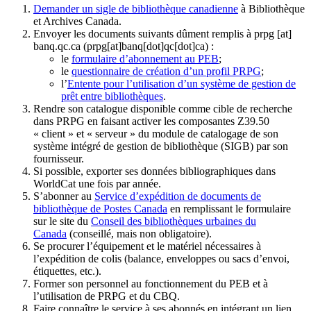
Demander un sigle de bibliothèque canadienne
à Bibliothèque
et Archives Canada.
Envoyer les documents suivants dûment remplis à
prpg
[at]
banq.qc.ca
(prpg[at]banq[dot]qc[dot]ca)
:
le
formulaire d’abonnement au PEB
;
le
questionnaire de création d’un profil PRPG
;
l’
Entente pour l’utilisation d’un système de gestion de
prêt entre bibliothèques
.
Rendre son catalogue disponible comme cible de recherche
dans PRPG en faisant activer les composantes Z39.50
« client » et « serveur » du module de catalogage de son
système intégré de gestion de bibliothèque (SIGB) par son
fournisseur
.
Si possible, exporter ses données bibliographiques dans
WorldCat une fois par année.
S’abonner au
Service d’expédition de documents de
bibliothèque de Postes Canada
en remplissant le formulaire
sur le site du
Conseil des bibliothèques urbaines du
Canada
(conseillé, mais non obligatoire).
Se procurer l’équipement et le matériel nécessaires à
l’expédition de colis (balance, enveloppes ou sacs d’envoi,
étiquettes, etc.).
Former son personnel au fonctionnement du PEB et à
l’utilisation de PRPG et du CBQ.
Faire connaître le service à ses abonnés en intégrant un lien