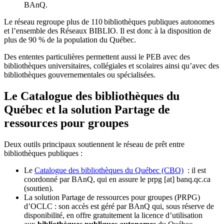
BAnQ.
Le réseau regroupe plus de 110
biblioth
è
ques publiques autonomes
et l
’
ensemble des R
é
seaux BIBLIO. Il est donc
à
la disposition de
plus de 90 % de la population du Qu
é
bec.
Des ententes particulières permettent aussi le PEB avec des
bibliothèques universitaires, collégiales et scolaires ainsi qu’avec des
bibliothèques gouvernementales ou spécialisées.
Le Catalogue des bibliothèques du
Québec et la solution Partage de
ressources pour groupes
Deux outils principaux soutiennent le réseau de prêt entre
bibliothèques publiques :
Le
Catalogue des bibliothèques du Québec (CBQ)
: il est
coordonné par BAnQ, qui en assure le
prpg
[at]
banq.qc.ca
(soutien)
.
La solution Partage de ressources pour groupes (PRPG)
d’OCLC : son accès est géré par BAnQ qui, sous réserve de
disponibilité, en offre gratuitement la licence d’utilisation