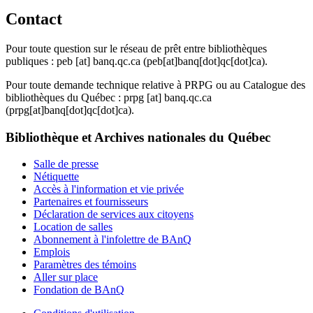
Contact
Pour toute question sur le réseau de prêt entre bibliothèques
publiques :
peb
[at]
banq.qc.ca
(peb[at]banq[dot]qc[dot]ca)
.
Pour toute demande technique relative à PRPG ou au Catalogue des
bibliothèques du Québec :
prpg
[at]
banq.qc.ca
(prpg[at]banq[dot]qc[dot]ca)
.
Bibliothèque et Archives nationales du Québec
Salle de presse
Nétiquette
Accès à l'information et vie privée
Partenaires et fournisseurs
Déclaration de services aux citoyens
Location de salles
Abonnement à l'infolettre de BAnQ
Emplois
Paramètres des témoins
Aller sur place
Fondation de BAnQ