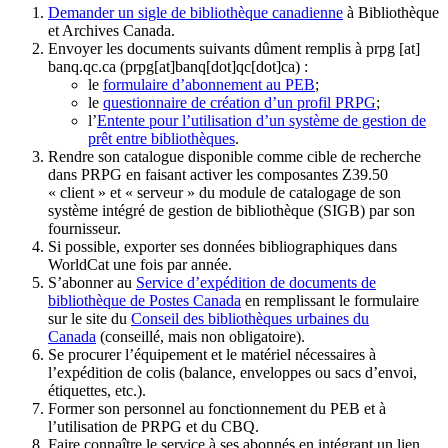
Demander un sigle de bibliothèque canadienne
à Bibliothèque
et Archives Canada.
Envoyer les documents suivants dûment remplis à
prpg
[at]
banq.qc.ca
(prpg[at]banq[dot]qc[dot]ca)
:
le
formulaire d’abonnement au PEB
;
le
questionnaire de création d’un profil PRPG
;
l’
Entente pour l’utilisation d’un système de gestion de
prêt entre bibliothèques
.
Rendre son catalogue disponible comme cible de recherche
dans PRPG en faisant activer les composantes Z39.50
« client » et « serveur » du module de catalogage de son
système intégré de gestion de bibliothèque (SIGB) par son
fournisseur
.
Si possible, exporter ses données bibliographiques dans
WorldCat une fois par année.
S’abonner au
Service d’expédition de documents de
bibliothèque de Postes Canada
en remplissant le formulaire
sur le site du
Conseil des bibliothèques urbaines du
Canada
(conseillé, mais non obligatoire).
Se procurer l’équipement et le matériel nécessaires à
l’expédition de colis (balance, enveloppes ou sacs d’envoi,
étiquettes, etc.).
Former son personnel au fonctionnement du PEB et à
l’utilisation de PRPG et du CBQ.
Faire connaître le service à ses abonnés en intégrant un lien