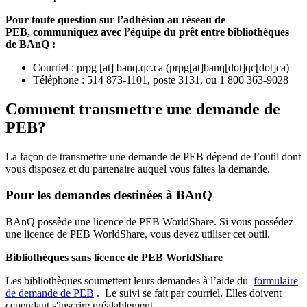
Pour toute question sur l’adhésion au réseau de
PEB,
communiquez avec l’équipe du prêt entre bibliothèques
de BAnQ :
Courriel
:
prpg
[at]
banq.qc.ca
(
prpg[at]banq[dot]qc[dot]ca
)
Téléphone : 514 873-1101, poste 3131, ou 1 800 363-9028
Comment transmettre une demande de
PEB?
La façon de transmettre une demande de PEB dépend de l’outil dont
vous disposez et du partenaire auquel vous faites la demande.
Pour les demandes destinées à BAnQ
BAnQ possède une licence de PEB WorldShare. Si vous possédez
une licence de PEB WorldShare, vous devez utiliser cet outil.
Bibliothèques sans licence de PEB WorldShare
Les bibliothèques soumettent leurs demandes à l’aide du
formulaire
de demande de PEB
.
Le suivi se fait par courriel.
Elles doivent
cependant s'inscrire préalablement.