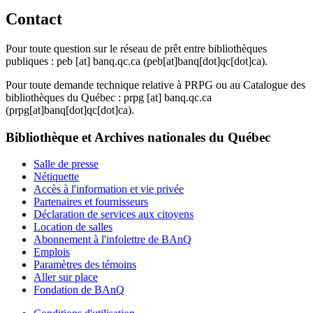
Contact
Pour toute question sur le réseau de prêt entre bibliothèques
publiques :
peb
[at]
banq.qc.ca
(peb[at]banq[dot]qc[dot]ca)
.
Pour toute demande technique relative à PRPG ou au Catalogue des
bibliothèques du Québec :
prpg
[at]
banq.qc.ca
(prpg[at]banq[dot]qc[dot]ca)
.
Bibliothèque et Archives nationales du Québec
Salle de presse
Nétiquette
Accès à l'information et vie privée
Partenaires et fournisseurs
Déclaration de services aux citoyens
Location de salles
Abonnement à l'infolettre de BAnQ
Emplois
Paramètres des témoins
Aller sur place
Fondation de BAnQ