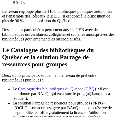
BAnQ.
Le réseau regroupe plus de 110
biblioth
è
ques publiques autonomes
et l
’
ensemble des R
é
seaux BIBLIO. Il est donc
à
la disposition de
plus de 90 % de la population du Qu
é
bec.
Des ententes particulières permettent aussi le PEB avec des
bibliothèques universitaires, collégiales et scolaires ainsi qu’avec des
bibliothèques gouvernementales ou spécialisées.
Le Catalogue des bibliothèques du
Québec et la solution Partage de
ressources pour groupes
Deux outils principaux soutiennent le réseau de prêt entre
bibliothèques publiques :
Le
Catalogue des bibliothèques du Québec (CBQ)
: il est
coordonné par BAnQ, qui en assure le
prpg
[at]
banq.qc.ca
(soutien)
.
La solution Partage de ressources pour groupes (PRPG)
d’OCLC : son accès est géré par BAnQ qui, sous réserve de
disponibilité, en offre gratuitement la licence d’utilisation