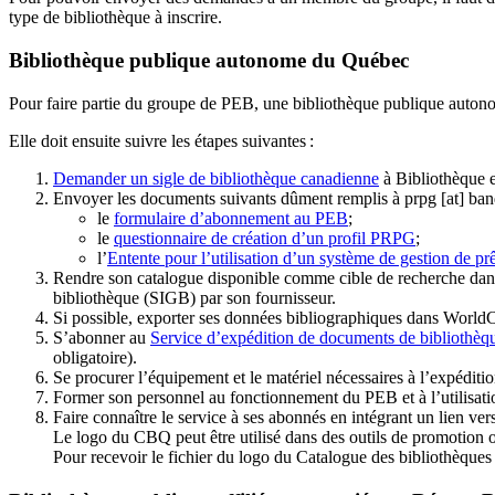
type de bibliothèque à inscrire.
Bibliothèque publique autonome du Québec
Pour faire partie du groupe de PEB, une bibliothèque publique auton
Elle doit ensuite suivre les étapes suivantes
:
Demander un sigle de bibliothèque canadienne
à Bibliothèque 
Envoyer les documents suivants dûment remplis à
prpg
[at]
ban
le
formulaire d’abonnement au PEB
;
le
questionnaire de création d’un profil PRPG
;
l’
Entente pour l’utilisation d’un système de gestion de prê
Rendre son catalogue disponible comme cible de recherche dans
bibliothèque (SIGB) par son fournisseur
.
Si possible, exporter ses données bibliographiques dans WorldC
S’abonner au
Service d’expédition de documents de bibliothèq
obligatoire).
Se procurer l’équipement et le matériel nécessaires à l’expéditio
Former son personnel au fonctionnement du PEB et à l’utilis
Faire connaître le service à ses abonnés en intégrant un lien vers
Le logo du CBQ peut être utilisé dans des outils de promotion o
Pour recevoir le fichier du logo du Catalogue des bibliothèque