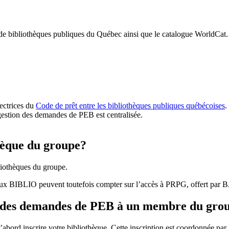
 de bibliothèques publiques du Québec ainsi que le catalogue WorldCat.
rectrices du
Code de prêt entre les bibliothèques publiques québécoises
.
gestion des demandes de PEB est centralisée.
hèque du groupe?
iothèques du groupe.
aux BIBLIO peuvent toutefois compter sur l’accès à PRPG, offert par
r des demandes de PEB à un membre du gro
bord inscrire votre bibliothèque. Cette inscription est coordonnée pa