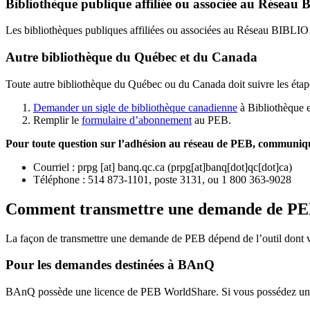
Bibliothèque publique affiliée ou associée au Résea
Les bibliothèques publiques affiliées ou associées au Réseau BIBLI
Autre bibliothèque du Québec et du Canada
Toute autre bibliothèque du Québec ou du Canada doit suivre les étap
Demander un sigle de bibliothèque canadienne
à Bibliothèque 
Remplir le
f
ormulaire d’abonnement
au PEB.
Pour toute question sur l’adhésion au réseau de PEB,
communique
Courriel
:
prpg
[at]
banq.qc.ca
(
prpg[at]banq[dot]qc[dot]ca
)
Téléphone : 514 873-1101, poste 3131, ou 1 800 363-9028
Comment transmettre une demande de P
La façon de transmettre une demande de PEB dépend de l’outil dont vo
Pour les demandes destinées à BAnQ
BAnQ possède une licence de PEB WorldShare. Si vous possédez une l