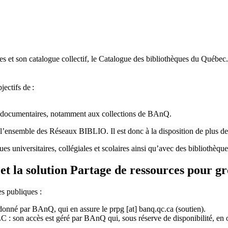
 et son catalogue collectif, le Catalogue des bibliothèques du Québec.
jectifs de
:
ces documentaires, notamment aux collections de BAnQ.
l
’
ensemble des R
é
seaux BIBLIO. Il est donc
à
la disposition de plus d
ues universitaires, collégiales et scolaires ainsi qu’avec des bibliothè
et la solution Partage de ressources pour g
es publiques :
rdonné par BAnQ, qui en assure le
prpg
[at]
banq.qc.ca
(soutien)
.
 son accès est géré par BAnQ qui, sous réserve de disponibilité, en off