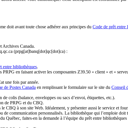
ome doit avant toute chose adhérer aux principes du
Code de prêt entre 
et Archives Canada.
q.qc.ca
(prpg[at]banq[dot]qc[dot]ca)
:
t entre bibliothèques
.
 PRPG en faisant activer les composantes Z39.50 « client » et « serveu
at une fois par année.
ue de Postes Canada
en remplissant le formulaire sur le site du
Conseil 
n de colis (balance, enveloppes ou sacs d’envoi, étiquettes, etc.).
ation de PRPG et du CBQ.
 le CBQ à son site Web. Idéalement, y présenter aussi le service et fourni
u de communication personnalisés. La bibliothèque qui l’emploie doit tou
s du Québec, faites-en la demande à l’équipe du prêt entre bibliothèqu