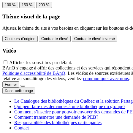
100 %
150 %
200 %
Thème visuel de la page
Ajustez le thème du site à vos besoins en cliquant sur les boutons ci-d
Couleurs d’origine
Contraste élevé
Contraste élevé inversé
Vidéo
Afficher les sous-titres par défaut.
BAnQ s’engage à offrir des collections et des services qui répondent 
Politique d'accessibilité de BAnQ
. Les vidéos de sources extérieures 
relative au sous-titrage des vidéos, veuillez
communiquer avec nous
.
Fermer
Dans cette page
Le Catalogue des bibliothèques du Québec et la solution Parta
Qui peut faire des demandes à une bibliothèque du groupe?
Comment s’inscrire pour pouvoir envoyer des demandes de P
Comment transmettre une demande de PEB?
Responsabilités des bibliothèques participantes
Contact