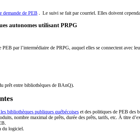
de demande de PEB
.
Le suivi se fait par courriel.
Elles doivent cependan
ques autonomes utilisant PRPG
EB par l’intermédiaire de PRPG, auquel elles se connectent avec leur i
u prêt entre bibliothèques de BAnQ)
.
antes
 les bibliothèques publiques québécoises
et des politiques de PEB des b
duits, nombre maximal de prêts, durée des prêts, tarifs, etc. À titre d’
EB.
n du logiciel.