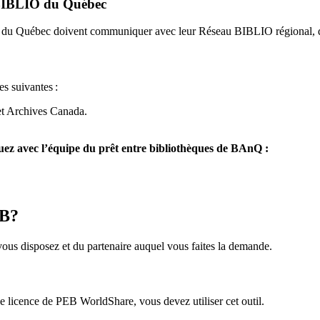
u BIBLIO du Québec
O du Québec doivent communiquer avec leur Réseau BIBLIO régional, q
es suivantes
:
et Archives Canada.
z avec l’équipe du prêt entre bibliothèques de BAnQ :
EB?
us disposez et du partenaire auquel vous faites la demande.
icence de PEB WorldShare, vous devez utiliser cet outil.