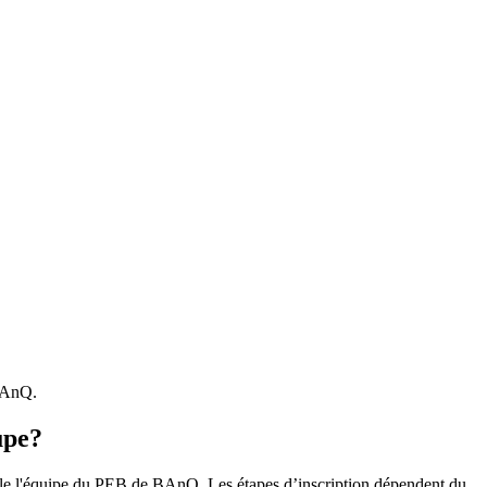
 BAnQ.
upe?
r le l'équipe du PEB de BAnQ. Les étapes d’inscription dépendent du