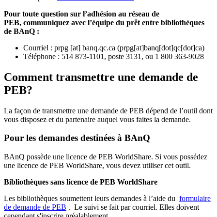
Pour toute question sur l’adhésion au réseau de
PEB,
communiquez avec l’équipe du prêt entre bibliothèques
de BAnQ :
Courriel
:
prpg
[at]
banq.qc.ca
(
prpg[at]banq[dot]qc[dot]ca
)
Téléphone : 514 873-1101, poste 3131, ou 1 800 363-9028
Comment transmettre une demande de
PEB?
La façon de transmettre une demande de PEB dépend de l’outil dont
vous disposez et du partenaire auquel vous faites la demande.
Pour les demandes destinées à BAnQ
BAnQ possède une licence de PEB WorldShare. Si vous possédez
une licence de PEB WorldShare, vous devez utiliser cet outil.
Bibliothèques sans licence de PEB WorldShare
Les bibliothèques soumettent leurs demandes à l’aide du
formulaire
de demande de PEB
.
Le suivi se fait par courriel.
Elles doivent
cependant s'inscrire préalablement.