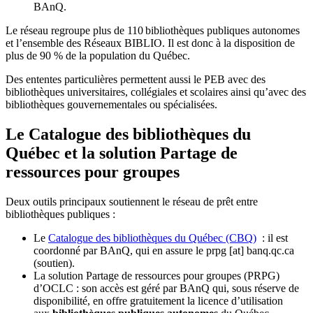
BAnQ.
Le réseau regroupe plus de 110
biblioth
è
ques publiques autonomes
et l
’
ensemble des R
é
seaux BIBLIO. Il est donc
à
la disposition de
plus de 90 % de la population du Qu
é
bec.
Des ententes particulières permettent aussi le PEB avec des
bibliothèques universitaires, collégiales et scolaires ainsi qu’avec des
bibliothèques gouvernementales ou spécialisées.
Le Catalogue des bibliothèques du
Québec et la solution Partage de
ressources pour groupes
Deux outils principaux soutiennent le réseau de prêt entre
bibliothèques publiques :
Le
Catalogue des bibliothèques du Québec (CBQ)
: il est
coordonné par BAnQ, qui en assure le
prpg
[at]
banq.qc.ca
(soutien)
.
La solution Partage de ressources pour groupes (PRPG)
d’OCLC : son accès est géré par BAnQ qui, sous réserve de
disponibilité, en offre gratuitement la licence d’utilisation