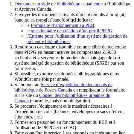
Demander un sigle de bibliothèque canadienne
à Bibliothèque
et Archives Canada.
Envoyer les documents suivants dûment remplis à
prpg
[at]
banq.qc.ca
(prpg[at]banq[dot]qc[dot]ca)
:
le
formulaire d’abonnement au PEB
;
le
questionnaire de création d’un profil PRPG
;
l’
Entente pour l’utilisation d’un système de gestion de
prêt entre bibliothèques
.
Rendre son catalogue disponible comme cible de recherche
dans PRPG en faisant activer les composantes Z39.50
« client » et « serveur » du module de catalogage de son
système intégré de gestion de bibliothèque (SIGB) par son
fournisseur
.
Si possible, exporter ses données bibliographiques dans
WorldCat une fois par année.
S’abonner au
Service d’expédition de documents de
bibliothèque de Postes Canada
en remplissant le formulaire
sur le site du
Conseil des bibliothèques urbaines du
Canada
(conseillé, mais non obligatoire).
Se procurer l’équipement et le matériel nécessaires à
l’expédition de colis (balance, enveloppes ou sacs d’envoi,
étiquettes, etc.).
Former son personnel au fonctionnement du PEB et à
l’utilisation de PRPG et du CBQ.
Faire connaître le service à ses abonnés en intégrant un lien