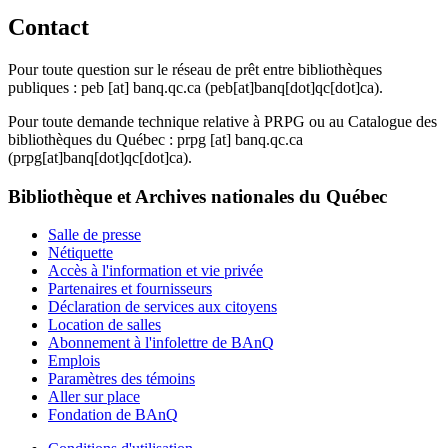
Contact
Pour toute question sur le réseau de prêt entre bibliothèques
publiques :
peb
[at]
banq.qc.ca
(peb[at]banq[dot]qc[dot]ca)
.
Pour toute demande technique relative à PRPG ou au Catalogue des
bibliothèques du Québec :
prpg
[at]
banq.qc.ca
(prpg[at]banq[dot]qc[dot]ca)
.
Bibliothèque et Archives nationales du Québec
Salle de presse
Nétiquette
Accès à l'information et vie privée
Partenaires et fournisseurs
Déclaration de services aux citoyens
Location de salles
Abonnement à l'infolettre de BAnQ
Emplois
Paramètres des témoins
Aller sur place
Fondation de BAnQ