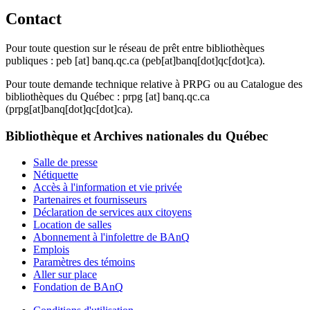
Contact
Pour toute question sur le réseau de prêt entre bibliothèques
publiques :
peb
[at]
banq.qc.ca
(peb[at]banq[dot]qc[dot]ca)
.
Pour toute demande technique relative à PRPG ou au Catalogue des
bibliothèques du Québec :
prpg
[at]
banq.qc.ca
(prpg[at]banq[dot]qc[dot]ca)
.
Bibliothèque et Archives nationales du Québec
Salle de presse
Nétiquette
Accès à l'information et vie privée
Partenaires et fournisseurs
Déclaration de services aux citoyens
Location de salles
Abonnement à l'infolettre de BAnQ
Emplois
Paramètres des témoins
Aller sur place
Fondation de BAnQ