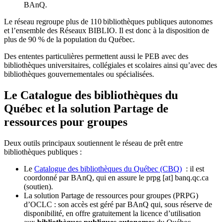
BAnQ.
Le réseau regroupe plus de 110
biblioth
è
ques publiques autonomes
et l
’
ensemble des R
é
seaux BIBLIO. Il est donc
à
la disposition de
plus de 90 % de la population du Qu
é
bec.
Des ententes particulières permettent aussi le PEB avec des
bibliothèques universitaires, collégiales et scolaires ainsi qu’avec des
bibliothèques gouvernementales ou spécialisées.
Le Catalogue des bibliothèques du
Québec et la solution Partage de
ressources pour groupes
Deux outils principaux soutiennent le réseau de prêt entre
bibliothèques publiques :
Le
Catalogue des bibliothèques du Québec (CBQ)
: il est
coordonné par BAnQ, qui en assure le
prpg
[at]
banq.qc.ca
(soutien)
.
La solution Partage de ressources pour groupes (PRPG)
d’OCLC : son accès est géré par BAnQ qui, sous réserve de
disponibilité, en offre gratuitement la licence d’utilisation