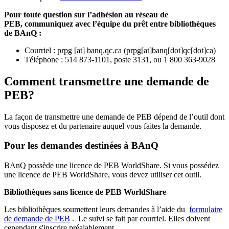
Pour toute question sur l’adhésion au réseau de
PEB,
communiquez avec l’équipe du prêt entre bibliothèques
de BAnQ :
Courriel
:
prpg
[at]
banq.qc.ca
(
prpg[at]banq[dot]qc[dot]ca
)
Téléphone : 514 873-1101, poste 3131, ou 1 800 363-9028
Comment transmettre une demande de
PEB?
La façon de transmettre une demande de PEB dépend de l’outil dont
vous disposez et du partenaire auquel vous faites la demande.
Pour les demandes destinées à BAnQ
BAnQ possède une licence de PEB WorldShare. Si vous possédez
une licence de PEB WorldShare, vous devez utiliser cet outil.
Bibliothèques sans licence de PEB WorldShare
Les bibliothèques soumettent leurs demandes à l’aide du
formulaire
de demande de PEB
.
Le suivi se fait par courriel.
Elles doivent
cependant s'inscrire préalablement.