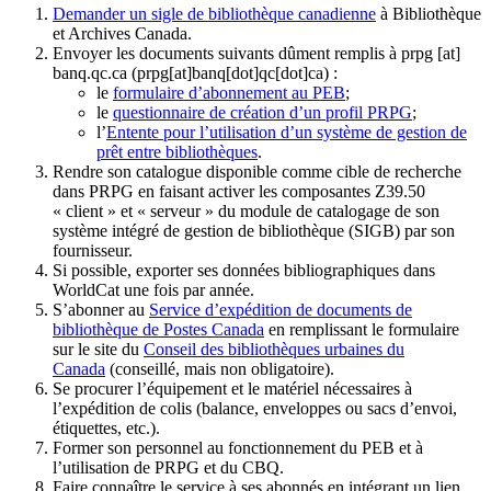
Demander un sigle de bibliothèque canadienne
à Bibliothèque
et Archives Canada.
Envoyer les documents suivants dûment remplis à
prpg
[at]
banq.qc.ca
(prpg[at]banq[dot]qc[dot]ca)
:
le
formulaire d’abonnement au PEB
;
le
questionnaire de création d’un profil PRPG
;
l’
Entente pour l’utilisation d’un système de gestion de
prêt entre bibliothèques
.
Rendre son catalogue disponible comme cible de recherche
dans PRPG en faisant activer les composantes Z39.50
« client » et « serveur » du module de catalogage de son
système intégré de gestion de bibliothèque (SIGB) par son
fournisseur
.
Si possible, exporter ses données bibliographiques dans
WorldCat une fois par année.
S’abonner au
Service d’expédition de documents de
bibliothèque de Postes Canada
en remplissant le formulaire
sur le site du
Conseil des bibliothèques urbaines du
Canada
(conseillé, mais non obligatoire).
Se procurer l’équipement et le matériel nécessaires à
l’expédition de colis (balance, enveloppes ou sacs d’envoi,
étiquettes, etc.).
Former son personnel au fonctionnement du PEB et à
l’utilisation de PRPG et du CBQ.
Faire connaître le service à ses abonnés en intégrant un lien