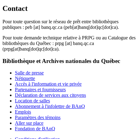
Contact
Pour toute question sur le réseau de prêt entre bibliothèques
publiques :
peb
[at]
banq.qc.ca
(peb[at]banq[dot]qc[dot]ca)
.
Pour toute demande technique relative à PRPG ou au Catalogue des
bibliothèques du Québec :
prpg
[at]
banq.qc.ca
(prpg[at]banq[dot]qc[dot]ca)
.
Bibliothèque et Archives nationales du Québec
Salle de presse
Nétiquette
Accès à l'information et vie privée
Partenaires et fournisseurs
Déclaration de services aux citoyens
Location de salles
Abonnement à l'infolettre de BAnQ
Emplois
Paramètres des témoins
Aller sur place
Fondation de BAnQ