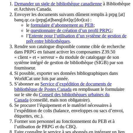
Demander un sigle de bibliothèque canadienne
à Bibliothèque
et Archives Canada.
Envoyer les documents suivants dûment remplis à
prpg
[at]
banq.qc.ca
(prpg[at]banq[dot]qc[dot]ca)
:
le
formulaire d’abonnement au PEB
;
le
questionnaire de création d’un profil PRPG
;
l’
Entente pour l’utilisation d’un système de gestion de
prêt entre bibliothèques
.
Rendre son catalogue disponible comme cible de recherche
dans PRPG en faisant activer les composantes Z39.50
« client » et « serveur » du module de catalogage de son
système intégré de gestion de bibliothèque (SIGB) par son
fournisseur
.
Si possible, exporter ses données bibliographiques dans
WorldCat une fois par année.
S’abonner au
Service d’expédition de documents de
bibliothèque de Postes Canada
en remplissant le formulaire
sur le site du
Conseil des bibliothèques urbaines du
Canada
(conseillé, mais non obligatoire).
Se procurer l’équipement et le matériel nécessaires à
l’expédition de colis (balance, enveloppes ou sacs d’envoi,
étiquettes, etc.).
Former son personnel au fonctionnement du PEB et à
l’utilisation de PRPG et du CBQ.
Faire connaître le service à ses abonnés en intégrant un lien