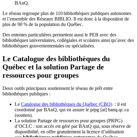
BAnQ.
Le réseau regroupe plus de 110
biblioth
è
ques publiques autonomes
et l
’
ensemble des R
é
seaux BIBLIO. Il est donc
à
la disposition de
plus de 90 % de la population du Qu
é
bec.
Des ententes particulières permettent aussi le PEB avec des
bibliothèques universitaires, collégiales et scolaires ainsi qu’avec des
bibliothèques gouvernementales ou spécialisées.
Le Catalogue des bibliothèques du
Québec et la solution Partage de
ressources pour groupes
Deux outils principaux soutiennent le réseau de prêt entre
bibliothèques publiques :
Le
Catalogue des bibliothèques du Québec (CBQ)
: il est
coordonné par BAnQ, qui en assure le
prpg
[at]
banq.qc.ca
(soutien)
.
La solution Partage de ressources pour groupes (PRPG)
d’OCLC : son accès est géré par BAnQ qui, sous réserve de
disponibilité, en offre gratuitement la licence d’utilisation