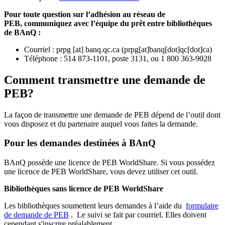
Pour toute question sur l’adhésion au réseau de
PEB,
communiquez avec l’équipe du prêt entre bibliothèques
de BAnQ :
Courriel
:
prpg
[at]
banq.qc.ca
(
prpg[at]banq[dot]qc[dot]ca
)
Téléphone : 514 873-1101, poste 3131, ou 1 800 363-9028
Comment transmettre une demande de
PEB?
La façon de transmettre une demande de PEB dépend de l’outil dont
vous disposez et du partenaire auquel vous faites la demande.
Pour les demandes destinées à BAnQ
BAnQ possède une licence de PEB WorldShare. Si vous possédez
une licence de PEB WorldShare, vous devez utiliser cet outil.
Bibliothèques sans licence de PEB WorldShare
Les bibliothèques soumettent leurs demandes à l’aide du
formulaire
de demande de PEB
.
Le suivi se fait par courriel.
Elles doivent
cependant s'inscrire préalablement.