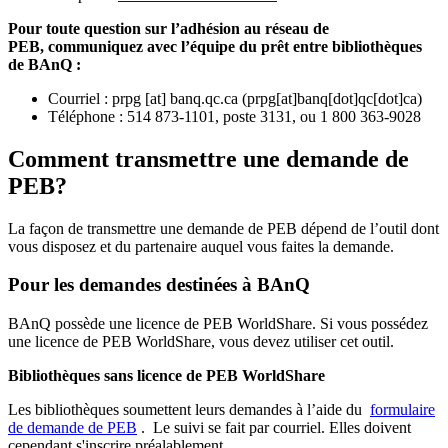
Pour toute question sur l’adhésion au réseau de
PEB,
communiquez avec l’équipe du prêt entre bibliothèques
de BAnQ :
Courriel
:
prpg
[at]
banq.qc.ca
(
prpg[at]banq[dot]qc[dot]ca
)
Téléphone : 514 873-1101, poste 3131, ou 1 800 363-9028
Comment transmettre une demande de
PEB?
La façon de transmettre une demande de PEB dépend de l’outil dont
vous disposez et du partenaire auquel vous faites la demande.
Pour les demandes destinées à BAnQ
BAnQ possède une licence de PEB WorldShare. Si vous possédez
une licence de PEB WorldShare, vous devez utiliser cet outil.
Bibliothèques sans licence de PEB WorldShare
Les bibliothèques soumettent leurs demandes à l’aide du
formulaire
de demande de PEB
.
Le suivi se fait par courriel.
Elles doivent
cependant s'inscrire préalablement.