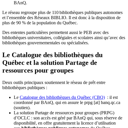
BAnQ.
Le réseau regroupe plus de 110
biblioth
è
ques publiques autonomes
et l
’
ensemble des R
é
seaux BIBLIO. Il est donc
à
la disposition de
plus de 90 % de la population du Qu
é
bec.
Des ententes particulières permettent aussi le PEB avec des
bibliothèques universitaires, collégiales et scolaires ainsi qu’avec des
bibliothèques gouvernementales ou spécialisées.
Le Catalogue des bibliothèques du
Québec et la solution Partage de
ressources pour groupes
Deux outils principaux soutiennent le réseau de prêt entre
bibliothèques publiques :
Le
Catalogue des bibliothèques du Québec (CBQ)
: il est
coordonné par BAnQ, qui en assure le
prpg
[at]
banq.qc.ca
(soutien)
.
La solution Partage de ressources pour groupes (PRPG)
d’OCLC : son accès est géré par BAnQ qui, sous réserve de
disponibilité, en offre gratuitement la licence d’utilisation