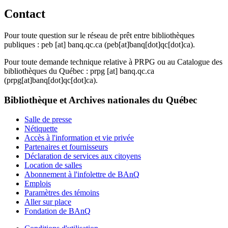
Contact
Pour toute question sur le réseau de prêt entre bibliothèques
publiques :
peb
[at]
banq.qc.ca
(peb[at]banq[dot]qc[dot]ca)
.
Pour toute demande technique relative à PRPG ou au Catalogue des
bibliothèques du Québec :
prpg
[at]
banq.qc.ca
(prpg[at]banq[dot]qc[dot]ca)
.
Bibliothèque et Archives nationales du Québec
Salle de presse
Nétiquette
Accès à l'information et vie privée
Partenaires et fournisseurs
Déclaration de services aux citoyens
Location de salles
Abonnement à l'infolettre de BAnQ
Emplois
Paramètres des témoins
Aller sur place
Fondation de BAnQ