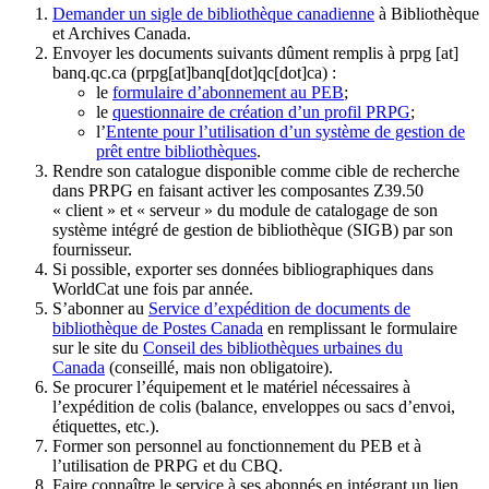
Demander un sigle de bibliothèque canadienne
à Bibliothèque
et Archives Canada.
Envoyer les documents suivants dûment remplis à
prpg
[at]
banq.qc.ca
(prpg[at]banq[dot]qc[dot]ca)
:
le
formulaire d’abonnement au PEB
;
le
questionnaire de création d’un profil PRPG
;
l’
Entente pour l’utilisation d’un système de gestion de
prêt entre bibliothèques
.
Rendre son catalogue disponible comme cible de recherche
dans PRPG en faisant activer les composantes Z39.50
« client » et « serveur » du module de catalogage de son
système intégré de gestion de bibliothèque (SIGB) par son
fournisseur
.
Si possible, exporter ses données bibliographiques dans
WorldCat une fois par année.
S’abonner au
Service d’expédition de documents de
bibliothèque de Postes Canada
en remplissant le formulaire
sur le site du
Conseil des bibliothèques urbaines du
Canada
(conseillé, mais non obligatoire).
Se procurer l’équipement et le matériel nécessaires à
l’expédition de colis (balance, enveloppes ou sacs d’envoi,
étiquettes, etc.).
Former son personnel au fonctionnement du PEB et à
l’utilisation de PRPG et du CBQ.
Faire connaître le service à ses abonnés en intégrant un lien