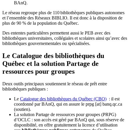
BAnQ.
Le réseau regroupe plus de 110
biblioth
è
ques publiques autonomes
et l
’
ensemble des R
é
seaux BIBLIO. Il est donc
à
la disposition de
plus de 90 % de la population du Qu
é
bec.
Des ententes particulières permettent aussi le PEB avec des
bibliothèques universitaires, collégiales et scolaires ainsi qu’avec des
bibliothèques gouvernementales ou spécialisées.
Le Catalogue des bibliothèques du
Québec et la solution Partage de
ressources pour groupes
Deux outils principaux soutiennent le réseau de prêt entre
bibliothèques publiques :
Le
Catalogue des bibliothèques du Québec (CBQ)
: il est
coordonné par BAnQ, qui en assure le
prpg
[at]
banq.qc.ca
(soutien)
.
La solution Partage de ressources pour groupes (PRPG)
d’OCLC : son accès est géré par BAnQ qui, sous réserve de
disponibilité, en offre gratuitement la licence d’utilisation