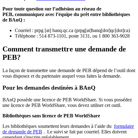
Pour toute question sur l’adhésion au réseau de
PEB,
communiquez avec l’équipe du prêt entre bibliothèques
de BAnQ :
Courriel
:
prpg
[at]
banq.qc.ca
(
prpg[at]banq[dot]qc[dot]ca
)
Téléphone : 514 873-1101, poste 3131, ou 1 800 363-9028
Comment transmettre une demande de
PEB?
La façon de transmettre une demande de PEB dépend de l’outil dont
vous disposez et du partenaire auquel vous faites la demande.
Pour les demandes destinées à BAnQ
BAnQ possède une licence de PEB WorldShare. Si vous possédez
une licence de PEB WorldShare, vous devez utiliser cet outil.
Bibliothèques sans licence de PEB WorldShare
Les bibliothèques soumettent leurs demandes à l’aide du
formulaire
de demande de PEB
.
Le suivi se fait par courriel.
Elles doivent
cependant s'inscrire préalablement.