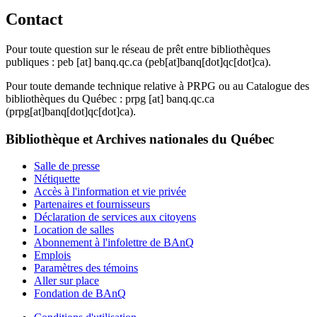
Contact
Pour toute question sur le réseau de prêt entre bibliothèques
publiques :
peb
[at]
banq.qc.ca
(peb[at]banq[dot]qc[dot]ca)
.
Pour toute demande technique relative à PRPG ou au Catalogue des
bibliothèques du Québec :
prpg
[at]
banq.qc.ca
(prpg[at]banq[dot]qc[dot]ca)
.
Bibliothèque et Archives nationales du Québec
Salle de presse
Nétiquette
Accès à l'information et vie privée
Partenaires et fournisseurs
Déclaration de services aux citoyens
Location de salles
Abonnement à l'infolettre de BAnQ
Emplois
Paramètres des témoins
Aller sur place
Fondation de BAnQ