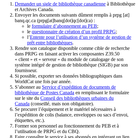
Demander un sigle de bibliothèque canadienne
à Bibliothèque
et Archives Canada.
Envoyer les documents suivants dûment remplis à
prpg
[at]
banq.qc.ca
(prpg[at]banq[dot]qc[dot]ca)
:
le
formulaire d’abonnement au PEB
;
le
questionnaire de création d’un profil PRPG
;
l’
Entente pour l’utilisation d’un système de gestion de
prêt entre bibliothèques
.
Rendre son catalogue disponible comme cible de recherche
dans PRPG en faisant activer les composantes Z39.50
« client » et « serveur » du module de catalogage de son
système intégré de gestion de bibliothèque (SIGB) par son
fournisseur
.
Si possible, exporter ses données bibliographiques dans
WorldCat une fois par année.
S’abonner au
Service d’expédition de documents de
bibliothèque de Postes Canada
en remplissant le formulaire
sur le site du
Conseil des bibliothèques urbaines du
Canada
(conseillé, mais non obligatoire).
Se procurer l’équipement et le matériel nécessaires à
l’expédition de colis (balance, enveloppes ou sacs d’envoi,
étiquettes, etc.).
Former son personnel au fonctionnement du PEB et à
l’utilisation de PRPG et du CBQ.
Faire connaître le service à ses abonnés en intégrant un lien