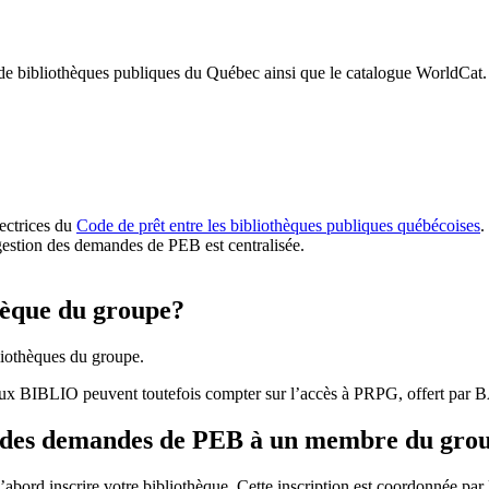
 de bibliothèques publiques du Québec ainsi que le catalogue WorldCat.
rectrices du
Code de prêt entre les bibliothèques publiques québécoises
.
gestion des demandes de PEB est centralisée.
hèque du groupe?
iothèques du groupe.
aux BIBLIO peuvent toutefois compter sur l’accès à PRPG, offert par
r des demandes de PEB à un membre du gro
bord inscrire votre bibliothèque. Cette inscription est coordonnée pa