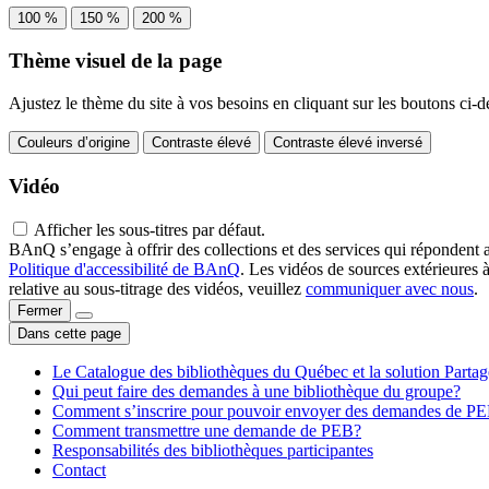
100 %
150 %
200 %
Thème visuel de la page
Ajustez le thème du site à vos besoins en cliquant sur les boutons ci-d
Couleurs d’origine
Contraste élevé
Contraste élevé inversé
Vidéo
Afficher les sous-titres par défaut.
BAnQ s’engage à offrir des collections et des services qui répondent 
Politique d'accessibilité de BAnQ
. Les vidéos de sources extérieures 
relative au sous-titrage des vidéos, veuillez
communiquer avec nous
.
Fermer
Dans cette page
Le Catalogue des bibliothèques du Québec et la solution Parta
Qui peut faire des demandes à une bibliothèque du groupe?
Comment s’inscrire pour pouvoir envoyer des demandes de P
Comment transmettre une demande de PEB?
Responsabilités des bibliothèques participantes
Contact