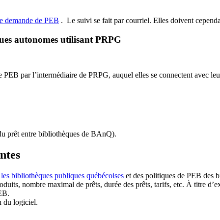
de demande de PEB
.
Le suivi se fait par courriel.
Elles doivent cependan
ques autonomes utilisant PRPG
EB par l’intermédiaire de PRPG, auquel elles se connectent avec leur i
u prêt entre bibliothèques de BAnQ)
.
antes
 les bibliothèques publiques québécoises
et des politiques de PEB des b
duits, nombre maximal de prêts, durée des prêts, tarifs, etc. À titre d’
EB.
n du logiciel.