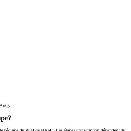
 BAnQ.
upe?
r le l'équipe du PEB de BAnQ. Les étapes d’inscription dépendent du