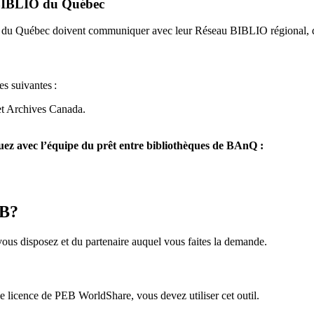
u BIBLIO du Québec
O du Québec doivent communiquer avec leur Réseau BIBLIO régional, q
es suivantes
:
et Archives Canada.
z avec l’équipe du prêt entre bibliothèques de BAnQ :
EB?
us disposez et du partenaire auquel vous faites la demande.
icence de PEB WorldShare, vous devez utiliser cet outil.