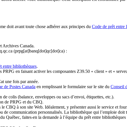
ome doit avant toute chose adhérer aux principes du
Code de prêt entre 
et Archives Canada.
q.qc.ca
(prpg[at]banq[dot]qc[dot]ca)
:
t entre bibliothèques
.
 PRPG en faisant activer les composantes Z39.50 « client » et « serveu
at une fois par année.
ue de Postes Canada
en remplissant le formulaire sur le site du
Conseil 
n de colis (balance, enveloppes ou sacs d’envoi, étiquettes, etc.).
ation de PRPG et du CBQ.
 le CBQ à son site Web. Idéalement, y présenter aussi le service et fourni
u de communication personnalisés. La bibliothèque qui l’emploie doit tou
s du Québec, faites-en la demande à l’équipe du prêt entre bibliothèqu