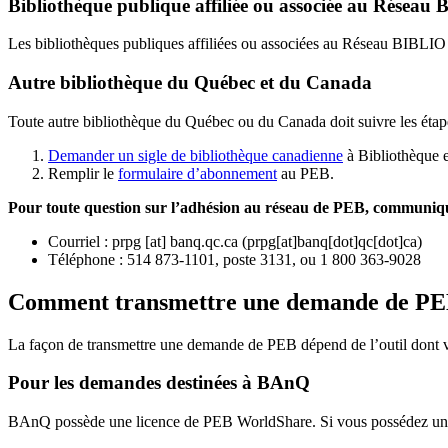
Bibliothèque publique affiliée ou associée au Résea
Les bibliothèques publiques affiliées ou associées au Réseau BIBLI
Autre bibliothèque du Québec et du Canada
Toute autre bibliothèque du Québec ou du Canada doit suivre les étap
Demander un sigle de bibliothèque canadienne
à Bibliothèque 
Remplir le
f
ormulaire d’abonnement
au PEB.
Pour toute question sur l’adhésion au réseau de PEB,
communique
Courriel
:
prpg
[at]
banq.qc.ca
(
prpg[at]banq[dot]qc[dot]ca
)
Téléphone : 514 873-1101, poste 3131, ou 1 800 363-9028
Comment transmettre une demande de P
La façon de transmettre une demande de PEB dépend de l’outil dont vo
Pour les demandes destinées à BAnQ
BAnQ possède une licence de PEB WorldShare. Si vous possédez une l