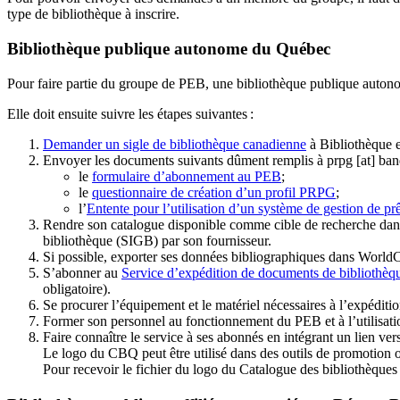
type de bibliothèque à inscrire.
Bibliothèque publique autonome du Québec
Pour faire partie du groupe de PEB, une bibliothèque publique auton
Elle doit ensuite suivre les étapes suivantes
:
Demander un sigle de bibliothèque canadienne
à Bibliothèque 
Envoyer les documents suivants dûment remplis à
prpg
[at]
ban
le
formulaire d’abonnement au PEB
;
le
questionnaire de création d’un profil PRPG
;
l’
Entente pour l’utilisation d’un système de gestion de prê
Rendre son catalogue disponible comme cible de recherche dans
bibliothèque (SIGB) par son fournisseur
.
Si possible, exporter ses données bibliographiques dans WorldC
S’abonner au
Service d’expédition de documents de bibliothèq
obligatoire).
Se procurer l’équipement et le matériel nécessaires à l’expéditio
Former son personnel au fonctionnement du PEB et à l’utilis
Faire connaître le service à ses abonnés en intégrant un lien vers
Le logo du CBQ peut être utilisé dans des outils de promotion o
Pour recevoir le fichier du logo du Catalogue des bibliothèque