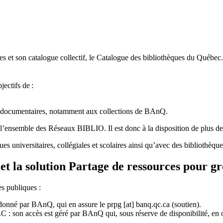
 et son catalogue collectif, le Catalogue des bibliothèques du Québec.
jectifs de
:
ces documentaires, notamment aux collections de BAnQ.
l
’
ensemble des R
é
seaux BIBLIO. Il est donc
à
la disposition de plus d
ues universitaires, collégiales et scolaires ainsi qu’avec des bibliothè
et la solution Partage de ressources pour g
es publiques :
rdonné par BAnQ, qui en assure le
prpg
[at]
banq.qc.ca
(soutien)
.
 son accès est géré par BAnQ qui, sous réserve de disponibilité, en off