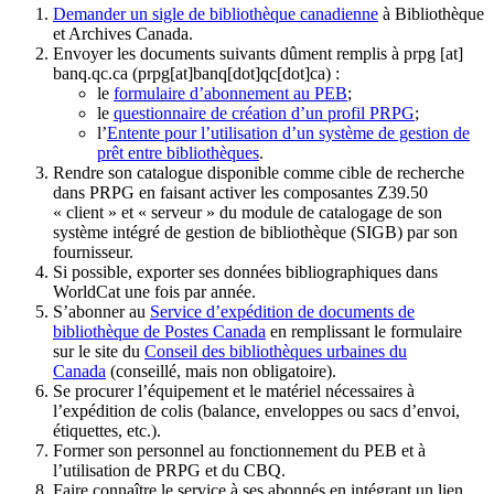
Demander un sigle de bibliothèque canadienne
à Bibliothèque
et Archives Canada.
Envoyer les documents suivants dûment remplis à
prpg
[at]
banq.qc.ca
(prpg[at]banq[dot]qc[dot]ca)
:
le
formulaire d’abonnement au PEB
;
le
questionnaire de création d’un profil PRPG
;
l’
Entente pour l’utilisation d’un système de gestion de
prêt entre bibliothèques
.
Rendre son catalogue disponible comme cible de recherche
dans PRPG en faisant activer les composantes Z39.50
« client » et « serveur » du module de catalogage de son
système intégré de gestion de bibliothèque (SIGB) par son
fournisseur
.
Si possible, exporter ses données bibliographiques dans
WorldCat une fois par année.
S’abonner au
Service d’expédition de documents de
bibliothèque de Postes Canada
en remplissant le formulaire
sur le site du
Conseil des bibliothèques urbaines du
Canada
(conseillé, mais non obligatoire).
Se procurer l’équipement et le matériel nécessaires à
l’expédition de colis (balance, enveloppes ou sacs d’envoi,
étiquettes, etc.).
Former son personnel au fonctionnement du PEB et à
l’utilisation de PRPG et du CBQ.
Faire connaître le service à ses abonnés en intégrant un lien