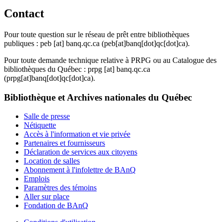
Contact
Pour toute question sur le réseau de prêt entre bibliothèques
publiques :
peb
[at]
banq.qc.ca
(peb[at]banq[dot]qc[dot]ca)
.
Pour toute demande technique relative à PRPG ou au Catalogue des
bibliothèques du Québec :
prpg
[at]
banq.qc.ca
(prpg[at]banq[dot]qc[dot]ca)
.
Bibliothèque et Archives nationales du Québec
Salle de presse
Nétiquette
Accès à l'information et vie privée
Partenaires et fournisseurs
Déclaration de services aux citoyens
Location de salles
Abonnement à l'infolettre de BAnQ
Emplois
Paramètres des témoins
Aller sur place
Fondation de BAnQ