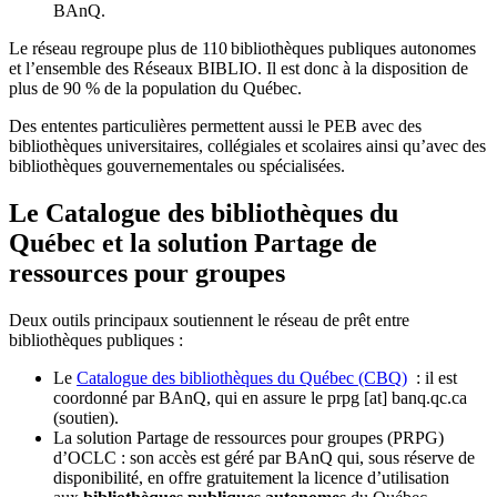
BAnQ.
Le réseau regroupe plus de 110
biblioth
è
ques publiques autonomes
et l
’
ensemble des R
é
seaux BIBLIO. Il est donc
à
la disposition de
plus de 90 % de la population du Qu
é
bec.
Des ententes particulières permettent aussi le PEB avec des
bibliothèques universitaires, collégiales et scolaires ainsi qu’avec des
bibliothèques gouvernementales ou spécialisées.
Le Catalogue des bibliothèques du
Québec et la solution Partage de
ressources pour groupes
Deux outils principaux soutiennent le réseau de prêt entre
bibliothèques publiques :
Le
Catalogue des bibliothèques du Québec (CBQ)
: il est
coordonné par BAnQ, qui en assure le
prpg
[at]
banq.qc.ca
(soutien)
.
La solution Partage de ressources pour groupes (PRPG)
d’OCLC : son accès est géré par BAnQ qui, sous réserve de
disponibilité, en offre gratuitement la licence d’utilisation