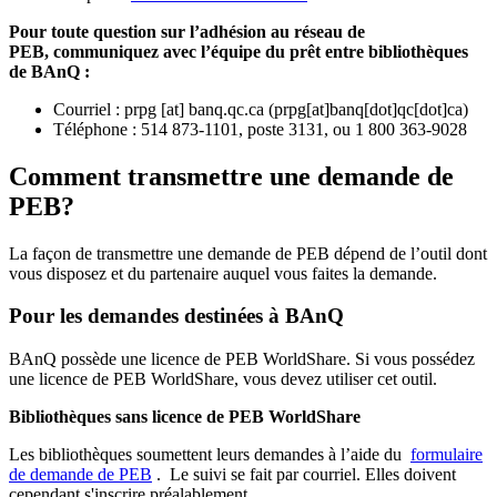
Pour toute question sur l’adhésion au réseau de
PEB,
communiquez avec l’équipe du prêt entre bibliothèques
de BAnQ :
Courriel
:
prpg
[at]
banq.qc.ca
(
prpg[at]banq[dot]qc[dot]ca
)
Téléphone : 514 873-1101, poste 3131, ou 1 800 363-9028
Comment transmettre une demande de
PEB?
La façon de transmettre une demande de PEB dépend de l’outil dont
vous disposez et du partenaire auquel vous faites la demande.
Pour les demandes destinées à BAnQ
BAnQ possède une licence de PEB WorldShare. Si vous possédez
une licence de PEB WorldShare, vous devez utiliser cet outil.
Bibliothèques sans licence de PEB WorldShare
Les bibliothèques soumettent leurs demandes à l’aide du
formulaire
de demande de PEB
.
Le suivi se fait par courriel.
Elles doivent
cependant s'inscrire préalablement.