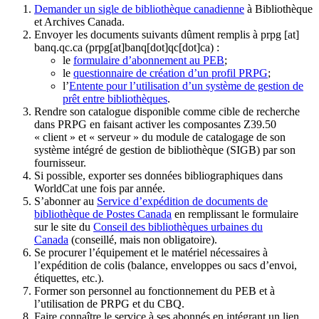
Demander un sigle de bibliothèque canadienne
à Bibliothèque
et Archives Canada.
Envoyer les documents suivants dûment remplis à
prpg
[at]
banq.qc.ca
(prpg[at]banq[dot]qc[dot]ca)
:
le
formulaire d’abonnement au PEB
;
le
questionnaire de création d’un profil PRPG
;
l’
Entente pour l’utilisation d’un système de gestion de
prêt entre bibliothèques
.
Rendre son catalogue disponible comme cible de recherche
dans PRPG en faisant activer les composantes Z39.50
« client » et « serveur » du module de catalogage de son
système intégré de gestion de bibliothèque (SIGB) par son
fournisseur
.
Si possible, exporter ses données bibliographiques dans
WorldCat une fois par année.
S’abonner au
Service d’expédition de documents de
bibliothèque de Postes Canada
en remplissant le formulaire
sur le site du
Conseil des bibliothèques urbaines du
Canada
(conseillé, mais non obligatoire).
Se procurer l’équipement et le matériel nécessaires à
l’expédition de colis (balance, enveloppes ou sacs d’envoi,
étiquettes, etc.).
Former son personnel au fonctionnement du PEB et à
l’utilisation de PRPG et du CBQ.
Faire connaître le service à ses abonnés en intégrant un lien