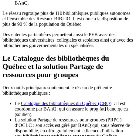
BAnQ.
Le réseau regroupe plus de 110
biblioth
è
ques publiques autonomes
et l
’
ensemble des R
é
seaux BIBLIO. Il est donc
à
la disposition de
plus de 90 % de la population du Qu
é
bec.
Des ententes particulières permettent aussi le PEB avec des
bibliothèques universitaires, collégiales et scolaires ainsi qu’avec des
bibliothèques gouvernementales ou spécialisées.
Le Catalogue des bibliothèques du
Québec et la solution Partage de
ressources pour groupes
Deux outils principaux soutiennent le réseau de prêt entre
bibliothèques publiques :
Le
Catalogue des bibliothèques du Québec (CBQ)
: il est
coordonné par BAnQ, qui en assure le
prpg
[at]
banq.qc.ca
(soutien)
.
La solution Partage de ressources pour groupes (PRPG)
d’OCLC : son accès est géré par BAnQ qui, sous réserve de
disponibilité, en offre gratuitement la licence d’utilisation