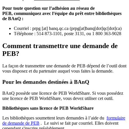
Pour toute question sur l’adhésion au réseau de
PEB,
communiquez avec l’équipe du prêt entre bibliothèques
de BAnQ :
Courriel
:
prpg
[at]
banq.qc.ca
(
prpg[at]banq[dot]qc[dot]ca
)
Téléphone : 514 873-1101, poste 3131, ou 1 800 363-9028
Comment transmettre une demande de
PEB?
La façon de transmettre une demande de PEB dépend de l’outil dont
vous disposez et du partenaire auquel vous faites la demande.
Pour les demandes destinées à BAnQ
BAnQ possède une licence de PEB WorldShare. Si vous possédez
une licence de PEB WorldShare, vous devez utiliser cet outil.
Bibliothèques sans licence de PEB WorldShare
Les bibliothèques soumettent leurs demandes à l’aide du
formulaire
de demande de PEB
.
Le suivi se fait par courriel.
Elles doivent
cependant s'inscrire préalablement.