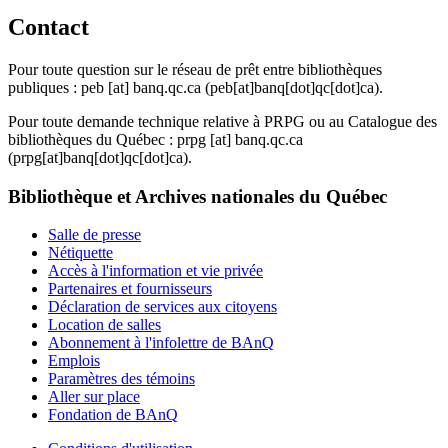
Contact
Pour toute question sur le réseau de prêt entre bibliothèques
publiques :
peb
[at]
banq.qc.ca
(peb[at]banq[dot]qc[dot]ca)
.
Pour toute demande technique relative à PRPG ou au Catalogue des
bibliothèques du Québec :
prpg
[at]
banq.qc.ca
(prpg[at]banq[dot]qc[dot]ca)
.
Bibliothèque et Archives nationales du Québec
Salle de presse
Nétiquette
Accès à l'information et vie privée
Partenaires et fournisseurs
Déclaration de services aux citoyens
Location de salles
Abonnement à l'infolettre de BAnQ
Emplois
Paramètres des témoins
Aller sur place
Fondation de BAnQ