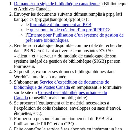
Demander un sigle de bibliothèque canadienne
à Bibliothèque
et Archives Canada.
Envoyer les documents suivants dûment remplis à
prpg
[at]
banq.qc.ca
(prpg[at]banq[dot]qc[dot]ca)
:
le
formulaire d’abonnement au PEB
;
le
questionnaire de création d’un profil PRPG
;
l’
Entente pour l’utilisation d’un système de gestion de
prêt entre bibliothèques
.
Rendre son catalogue disponible comme cible de recherche
dans PRPG en faisant activer les composantes Z39.50
« client » et « serveur » du module de catalogage de son
système intégré de gestion de bibliothèque (SIGB) par son
fournisseur
.
Si possible, exporter ses données bibliographiques dans
WorldCat une fois par année.
S’abonner au
Service d’expédition de documents de
bibliothèque de Postes Canada
en remplissant le formulaire
sur le site du
Conseil des bibliothèques urbaines du
Canada
(conseillé, mais non obligatoire).
Se procurer l’équipement et le matériel nécessaires à
l’expédition de colis (balance, enveloppes ou sacs d’envoi,
étiquettes, etc.).
Former son personnel au fonctionnement du PEB et à
l’utilisation de PRPG et du CBQ.
Faire connaître le service à ses abonnés en intégrant un lien