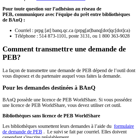
Pour toute question sur l’adhésion au réseau de
PEB,
communiquez avec l’équipe du prêt entre bibliothèques
de BAnQ :
Courriel
:
prpg
[at]
banq.qc.ca
(
prpg[at]banq[dot]qc[dot]ca
)
Téléphone : 514 873-1101, poste 3131, ou 1 800 363-9028
Comment transmettre une demande de
PEB?
La façon de transmettre une demande de PEB dépend de l’outil dont
vous disposez et du partenaire auquel vous faites la demande.
Pour les demandes destinées à BAnQ
BAnQ possède une licence de PEB WorldShare. Si vous possédez
une licence de PEB WorldShare, vous devez utiliser cet outil.
Bibliothèques sans licence de PEB WorldShare
Les bibliothèques soumettent leurs demandes à l’aide du
formulaire
de demande de PEB
.
Le suivi se fait par courriel.
Elles doivent
cependant s'inscrire préalablement.