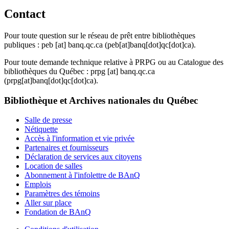
Contact
Pour toute question sur le réseau de prêt entre bibliothèques
publiques :
peb
[at]
banq.qc.ca
(peb[at]banq[dot]qc[dot]ca)
.
Pour toute demande technique relative à PRPG ou au Catalogue des
bibliothèques du Québec :
prpg
[at]
banq.qc.ca
(prpg[at]banq[dot]qc[dot]ca)
.
Bibliothèque et Archives nationales du Québec
Salle de presse
Nétiquette
Accès à l'information et vie privée
Partenaires et fournisseurs
Déclaration de services aux citoyens
Location de salles
Abonnement à l'infolettre de BAnQ
Emplois
Paramètres des témoins
Aller sur place
Fondation de BAnQ