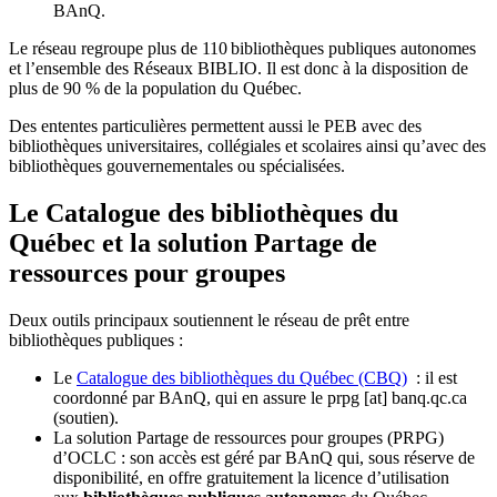
BAnQ.
Le réseau regroupe plus de 110
biblioth
è
ques publiques autonomes
et l
’
ensemble des R
é
seaux BIBLIO. Il est donc
à
la disposition de
plus de 90 % de la population du Qu
é
bec.
Des ententes particulières permettent aussi le PEB avec des
bibliothèques universitaires, collégiales et scolaires ainsi qu’avec des
bibliothèques gouvernementales ou spécialisées.
Le Catalogue des bibliothèques du
Québec et la solution Partage de
ressources pour groupes
Deux outils principaux soutiennent le réseau de prêt entre
bibliothèques publiques :
Le
Catalogue des bibliothèques du Québec (CBQ)
: il est
coordonné par BAnQ, qui en assure le
prpg
[at]
banq.qc.ca
(soutien)
.
La solution Partage de ressources pour groupes (PRPG)
d’OCLC : son accès est géré par BAnQ qui, sous réserve de
disponibilité, en offre gratuitement la licence d’utilisation