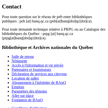
Contact
Pour toute question sur le réseau de prêt entre bibliothèques
publiques :
peb
[at]
banq.qc.ca
(peb[at]banq[dot]qc[dot]ca)
.
Pour toute demande technique relative à PRPG ou au Catalogue des
bibliothèques du Québec :
prpg
[at]
banq.qc.ca
(prpg[at]banq[dot]qc[dot]ca)
.
Bibliothèque et Archives nationales du Québec
Salle de presse
Nétiquette
Accès à l'information et vie privée
Partenaires et fournisseurs
Déclaration de services aux citoyens
Location de salles
Abonnement à l'infolettre de BAnQ
Emplois
Paramètres des témoins
Aller sur place
Fondation de BAnQ