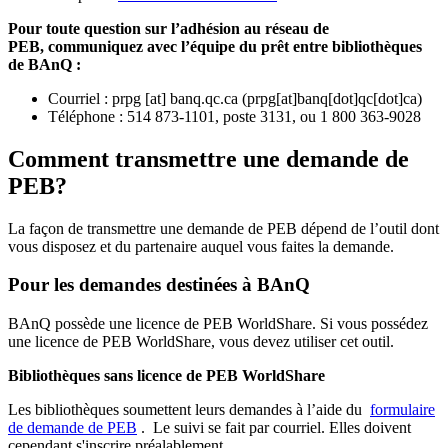
Pour toute question sur l’adhésion au réseau de
PEB,
communiquez avec l’équipe du prêt entre bibliothèques
de BAnQ :
Courriel
:
prpg
[at]
banq.qc.ca
(
prpg[at]banq[dot]qc[dot]ca
)
Téléphone : 514 873-1101, poste 3131, ou 1 800 363-9028
Comment transmettre une demande de
PEB?
La façon de transmettre une demande de PEB dépend de l’outil dont
vous disposez et du partenaire auquel vous faites la demande.
Pour les demandes destinées à BAnQ
BAnQ possède une licence de PEB WorldShare. Si vous possédez
une licence de PEB WorldShare, vous devez utiliser cet outil.
Bibliothèques sans licence de PEB WorldShare
Les bibliothèques soumettent leurs demandes à l’aide du
formulaire
de demande de PEB
.
Le suivi se fait par courriel.
Elles doivent
cependant s'inscrire préalablement.