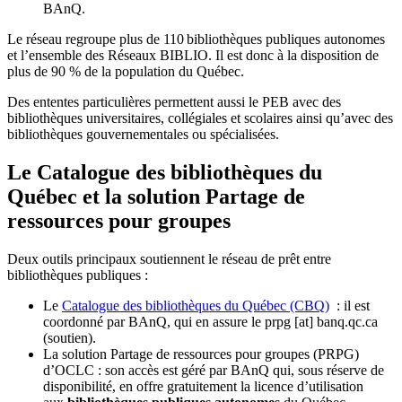
BAnQ.
Le réseau regroupe plus de 110
biblioth
è
ques publiques autonomes
et l
’
ensemble des R
é
seaux BIBLIO. Il est donc
à
la disposition de
plus de 90 % de la population du Qu
é
bec.
Des ententes particulières permettent aussi le PEB avec des
bibliothèques universitaires, collégiales et scolaires ainsi qu’avec des
bibliothèques gouvernementales ou spécialisées.
Le Catalogue des bibliothèques du
Québec et la solution Partage de
ressources pour groupes
Deux outils principaux soutiennent le réseau de prêt entre
bibliothèques publiques :
Le
Catalogue des bibliothèques du Québec (CBQ)
: il est
coordonné par BAnQ, qui en assure le
prpg
[at]
banq.qc.ca
(soutien)
.
La solution Partage de ressources pour groupes (PRPG)
d’OCLC : son accès est géré par BAnQ qui, sous réserve de
disponibilité, en offre gratuitement la licence d’utilisation