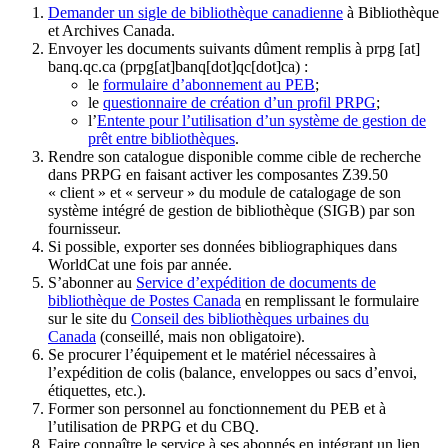
Demander un sigle de bibliothèque canadienne
à Bibliothèque
et Archives Canada.
Envoyer les documents suivants dûment remplis à
prpg
[at]
banq.qc.ca
(prpg[at]banq[dot]qc[dot]ca)
:
le
formulaire d’abonnement au PEB
;
le
questionnaire de création d’un profil PRPG
;
l’
Entente pour l’utilisation d’un système de gestion de
prêt entre bibliothèques
.
Rendre son catalogue disponible comme cible de recherche
dans PRPG en faisant activer les composantes Z39.50
« client » et « serveur » du module de catalogage de son
système intégré de gestion de bibliothèque (SIGB) par son
fournisseur
.
Si possible, exporter ses données bibliographiques dans
WorldCat une fois par année.
S’abonner au
Service d’expédition de documents de
bibliothèque de Postes Canada
en remplissant le formulaire
sur le site du
Conseil des bibliothèques urbaines du
Canada
(conseillé, mais non obligatoire).
Se procurer l’équipement et le matériel nécessaires à
l’expédition de colis (balance, enveloppes ou sacs d’envoi,
étiquettes, etc.).
Former son personnel au fonctionnement du PEB et à
l’utilisation de PRPG et du CBQ.
Faire connaître le service à ses abonnés en intégrant un lien