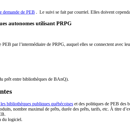
de demande de PEB
.
Le suivi se fait par courriel.
Elles doivent cependan
ques autonomes utilisant PRPG
EB par l’intermédiaire de PRPG, auquel elles se connectent avec leur i
u prêt entre bibliothèques de BAnQ)
.
antes
 les bibliothèques publiques québécoises
et des politiques de PEB des b
duits, nombre maximal de prêts, durée des prêts, tarifs, etc. À titre d’
EB.
n du logiciel.