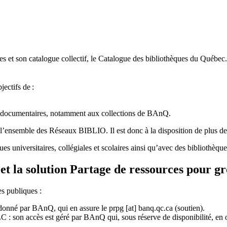
 et son catalogue collectif, le Catalogue des bibliothèques du Québec.
jectifs de
:
ces documentaires, notamment aux collections de BAnQ.
l
’
ensemble des R
é
seaux BIBLIO. Il est donc
à
la disposition de plus d
ues universitaires, collégiales et scolaires ainsi qu’avec des bibliothè
et la solution Partage de ressources pour g
es publiques :
rdonné par BAnQ, qui en assure le
prpg
[at]
banq.qc.ca
(soutien)
.
 son accès est géré par BAnQ qui, sous réserve de disponibilité, en off