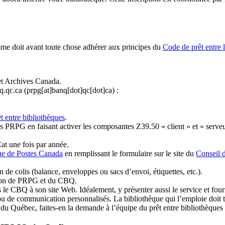
ome doit avant toute chose adhérer aux principes du
Code de prêt entre 
et Archives Canada.
q.qc.ca
(prpg[at]banq[dot]qc[dot]ca)
:
t entre bibliothèques
.
 PRPG en faisant activer les composantes Z39.50 « client » et « serveu
at une fois par année.
ue de Postes Canada
en remplissant le formulaire sur le site du
Conseil 
n de colis (balance, enveloppes ou sacs d’envoi, étiquettes, etc.).
ation de PRPG et du CBQ.
 le CBQ à son site Web. Idéalement, y présenter aussi le service et fourni
u de communication personnalisés. La bibliothèque qui l’emploie doit tou
s du Québec, faites-en la demande à l’équipe du prêt entre bibliothèqu