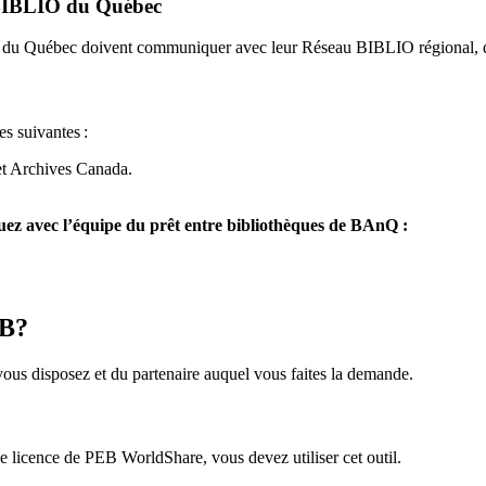
u BIBLIO du Québec
O du Québec doivent communiquer avec leur Réseau BIBLIO régional, q
es suivantes
:
et Archives Canada.
z avec l’équipe du prêt entre bibliothèques de BAnQ :
EB?
us disposez et du partenaire auquel vous faites la demande.
icence de PEB WorldShare, vous devez utiliser cet outil.