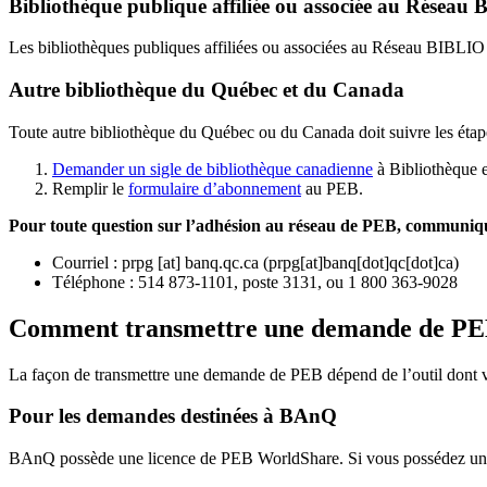
Bibliothèque publique affiliée ou associée au Résea
Les bibliothèques publiques affiliées ou associées au Réseau BIBLI
Autre bibliothèque du Québec et du Canada
Toute autre bibliothèque du Québec ou du Canada doit suivre les étap
Demander un sigle de bibliothèque canadienne
à Bibliothèque 
Remplir le
f
ormulaire d’abonnement
au PEB.
Pour toute question sur l’adhésion au réseau de PEB,
communique
Courriel
:
prpg
[at]
banq.qc.ca
(
prpg[at]banq[dot]qc[dot]ca
)
Téléphone : 514 873-1101, poste 3131, ou 1 800 363-9028
Comment transmettre une demande de P
La façon de transmettre une demande de PEB dépend de l’outil dont vo
Pour les demandes destinées à BAnQ
BAnQ possède une licence de PEB WorldShare. Si vous possédez une l