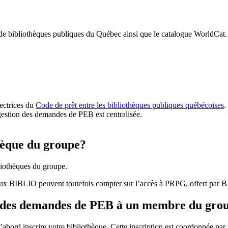
 de bibliothèques publiques du Québec ainsi que le catalogue WorldCat.
rectrices du
Code de prêt entre les bibliothèques publiques québécoises
.
gestion des demandes de PEB est centralisée.
hèque du groupe?
iothèques du groupe.
aux BIBLIO peuvent toutefois compter sur l’accès à PRPG, offert par
r des demandes de PEB à un membre du gro
bord inscrire votre bibliothèque. Cette inscription est coordonnée pa