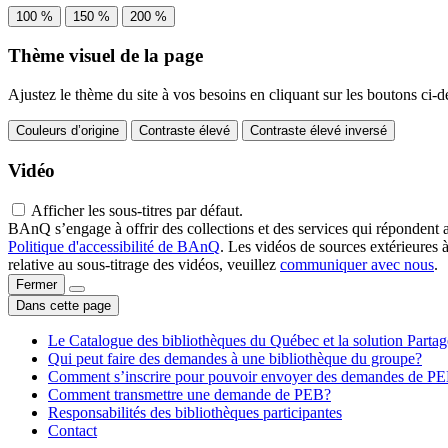
100 %
150 %
200 %
Thème visuel de la page
Ajustez le thème du site à vos besoins en cliquant sur les boutons ci-d
Couleurs d’origine
Contraste élevé
Contraste élevé inversé
Vidéo
Afficher les sous-titres par défaut.
BAnQ s’engage à offrir des collections et des services qui répondent 
Politique d'accessibilité de BAnQ
. Les vidéos de sources extérieures 
relative au sous-titrage des vidéos, veuillez
communiquer avec nous
.
Fermer
Dans cette page
Le Catalogue des bibliothèques du Québec et la solution Parta
Qui peut faire des demandes à une bibliothèque du groupe?
Comment s’inscrire pour pouvoir envoyer des demandes de P
Comment transmettre une demande de PEB?
Responsabilités des bibliothèques participantes
Contact