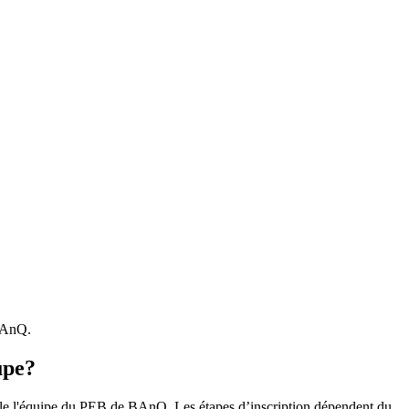
 BAnQ.
upe?
r le l'équipe du PEB de BAnQ. Les étapes d’inscription dépendent du