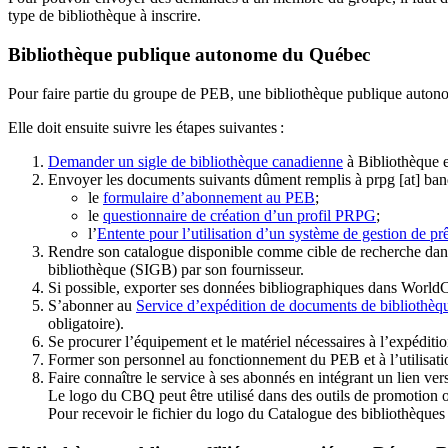
type de bibliothèque à inscrire.
Bibliothèque publique autonome du Québec
Pour faire partie du groupe de PEB, une bibliothèque publique auton
Elle doit ensuite suivre les étapes suivantes
:
Demander un sigle de bibliothèque canadienne
à Bibliothèque 
Envoyer les documents suivants dûment remplis à
prpg
[at]
ban
le
formulaire d’abonnement au PEB
;
le
questionnaire de création d’un profil PRPG
;
l’
Entente pour l’utilisation d’un système de gestion de prê
Rendre son catalogue disponible comme cible de recherche dans
bibliothèque (SIGB) par son fournisseur
.
Si possible, exporter ses données bibliographiques dans WorldC
S’abonner au
Service d’expédition de documents de bibliothèq
obligatoire).
Se procurer l’équipement et le matériel nécessaires à l’expéditio
Former son personnel au fonctionnement du PEB et à l’utilis
Faire connaître le service à ses abonnés en intégrant un lien vers
Le logo du CBQ peut être utilisé dans des outils de promotion o
Pour recevoir le fichier du logo du Catalogue des bibliothèque