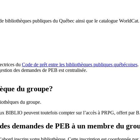
 de bibliothèques publiques du Québec ainsi que le catalogue WorldCat.
rectrices du
Code de prêt entre les bibliothèques publiques québécoises
.
gestion des demandes de PEB est centralisée.
hèque du groupe?
iothèques du groupe.
aux BIBLIO peuvent toutefois compter sur l’accès à PRPG, offert par
r des demandes de PEB à un membre du gro
bord inscrire votre bibliothèque. Cette inscription est coordonnée pa