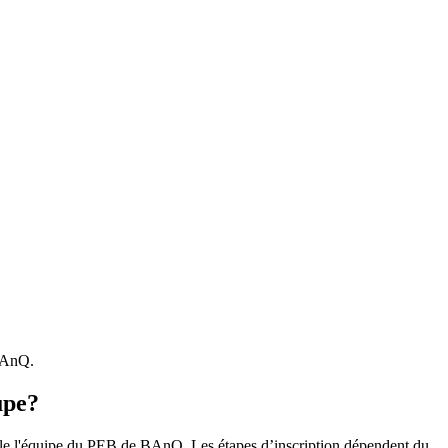
 BAnQ.
upe?
r le l'équipe du PEB de BAnQ. Les étapes d’inscription dépendent du