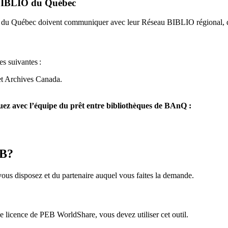
u BIBLIO du Québec
O du Québec doivent communiquer avec leur Réseau BIBLIO régional, q
es suivantes
:
et Archives Canada.
z avec l’équipe du prêt entre bibliothèques de BAnQ :
EB?
us disposez et du partenaire auquel vous faites la demande.
icence de PEB WorldShare, vous devez utiliser cet outil.