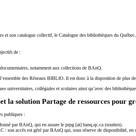
 et son catalogue collectif, le Catalogue des bibliothèques du Québec.
jectifs de
:
ces documentaires, notamment aux collections de BAnQ.
l
’
ensemble des R
é
seaux BIBLIO. Il est donc
à
la disposition de plus d
ues universitaires, collégiales et scolaires ainsi qu’avec des bibliothè
et la solution Partage de ressources pour g
es publiques :
rdonné par BAnQ, qui en assure le
prpg
[at]
banq.qc.ca
(soutien)
.
 son accès est géré par BAnQ qui, sous réserve de disponibilité, en off