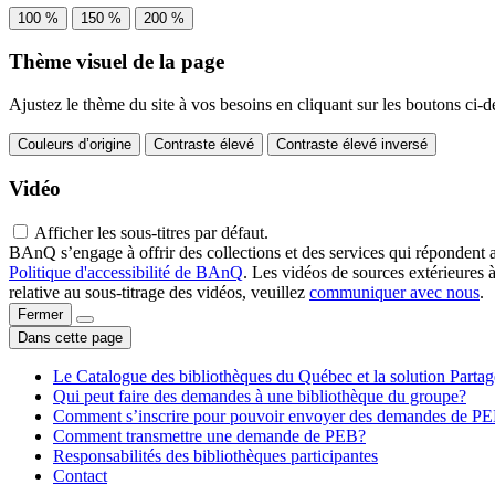
100 %
150 %
200 %
Thème visuel de la page
Ajustez le thème du site à vos besoins en cliquant sur les boutons ci-d
Couleurs d’origine
Contraste élevé
Contraste élevé inversé
Vidéo
Afficher les sous-titres par défaut.
BAnQ s’engage à offrir des collections et des services qui répondent 
Politique d'accessibilité de BAnQ
. Les vidéos de sources extérieures 
relative au sous-titrage des vidéos, veuillez
communiquer avec nous
.
Fermer
Dans cette page
Le Catalogue des bibliothèques du Québec et la solution Parta
Qui peut faire des demandes à une bibliothèque du groupe?
Comment s’inscrire pour pouvoir envoyer des demandes de P
Comment transmettre une demande de PEB?
Responsabilités des bibliothèques participantes
Contact