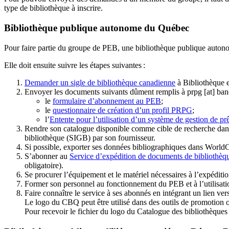
type de bibliothèque à inscrire.
Bibliothèque publique autonome du Québec
Pour faire partie du groupe de PEB, une bibliothèque publique auton
Elle doit ensuite suivre les étapes suivantes
:
Demander un sigle de bibliothèque canadienne
à Bibliothèque 
Envoyer les documents suivants dûment remplis à
prpg
[at]
ban
le
formulaire d’abonnement au PEB
;
le
questionnaire de création d’un profil PRPG
;
l’
Entente pour l’utilisation d’un système de gestion de prê
Rendre son catalogue disponible comme cible de recherche dans
bibliothèque (SIGB) par son fournisseur
.
Si possible, exporter ses données bibliographiques dans WorldC
S’abonner au
Service d’expédition de documents de bibliothèq
obligatoire).
Se procurer l’équipement et le matériel nécessaires à l’expéditio
Former son personnel au fonctionnement du PEB et à l’utilis
Faire connaître le service à ses abonnés en intégrant un lien vers
Le logo du CBQ peut être utilisé dans des outils de promotion o
Pour recevoir le fichier du logo du Catalogue des bibliothèque