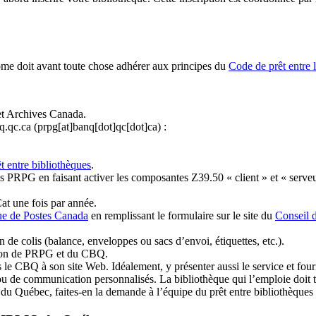
ome doit avant toute chose adhérer aux principes du
Code de prêt entre 
et Archives Canada.
q.qc.ca
(prpg[at]banq[dot]qc[dot]ca)
:
t entre bibliothèques
.
 PRPG en faisant activer les composantes Z39.50 « client » et « serveu
at une fois par année.
ue de Postes Canada
en remplissant le formulaire sur le site du
Conseil 
n de colis (balance, enveloppes ou sacs d’envoi, étiquettes, etc.).
ation de PRPG et du CBQ.
 le CBQ à son site Web. Idéalement, y présenter aussi le service et fourni
u de communication personnalisés. La bibliothèque qui l’emploie doit tou
s du Québec, faites-en la demande à l’équipe du prêt entre bibliothèqu