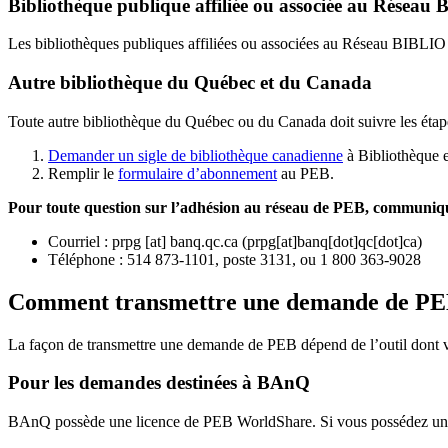
Bibliothèque publique affiliée ou associée au Résea
Les bibliothèques publiques affiliées ou associées au Réseau BIBLI
Autre bibliothèque du Québec et du Canada
Toute autre bibliothèque du Québec ou du Canada doit suivre les étap
Demander un sigle de bibliothèque canadienne
à Bibliothèque 
Remplir le
f
ormulaire d’abonnement
au PEB.
Pour toute question sur l’adhésion au réseau de PEB,
communique
Courriel
:
prpg
[at]
banq.qc.ca
(
prpg[at]banq[dot]qc[dot]ca
)
Téléphone : 514 873-1101, poste 3131, ou 1 800 363-9028
Comment transmettre une demande de P
La façon de transmettre une demande de PEB dépend de l’outil dont vo
Pour les demandes destinées à BAnQ
BAnQ possède une licence de PEB WorldShare. Si vous possédez une l