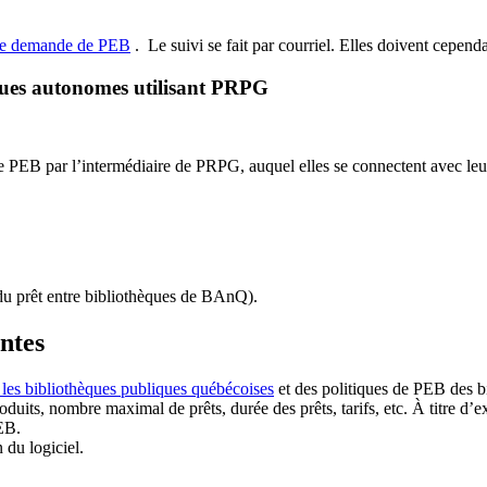
de demande de PEB
.
Le suivi se fait par courriel.
Elles doivent cependan
ques autonomes utilisant PRPG
EB par l’intermédiaire de PRPG, auquel elles se connectent avec leur i
u prêt entre bibliothèques de BAnQ)
.
antes
 les bibliothèques publiques québécoises
et des politiques de PEB des b
duits, nombre maximal de prêts, durée des prêts, tarifs, etc. À titre d’
EB.
n du logiciel.