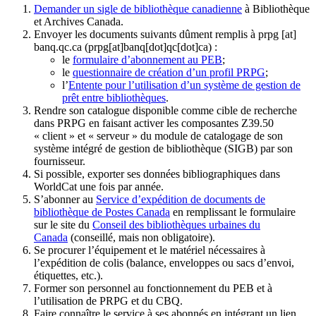
Demander un sigle de bibliothèque canadienne
à Bibliothèque
et Archives Canada.
Envoyer les documents suivants dûment remplis à
prpg
[at]
banq.qc.ca
(prpg[at]banq[dot]qc[dot]ca)
:
le
formulaire d’abonnement au PEB
;
le
questionnaire de création d’un profil PRPG
;
l’
Entente pour l’utilisation d’un système de gestion de
prêt entre bibliothèques
.
Rendre son catalogue disponible comme cible de recherche
dans PRPG en faisant activer les composantes Z39.50
« client » et « serveur » du module de catalogage de son
système intégré de gestion de bibliothèque (SIGB) par son
fournisseur
.
Si possible, exporter ses données bibliographiques dans
WorldCat une fois par année.
S’abonner au
Service d’expédition de documents de
bibliothèque de Postes Canada
en remplissant le formulaire
sur le site du
Conseil des bibliothèques urbaines du
Canada
(conseillé, mais non obligatoire).
Se procurer l’équipement et le matériel nécessaires à
l’expédition de colis (balance, enveloppes ou sacs d’envoi,
étiquettes, etc.).
Former son personnel au fonctionnement du PEB et à
l’utilisation de PRPG et du CBQ.
Faire connaître le service à ses abonnés en intégrant un lien