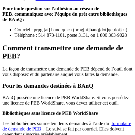
Pour toute question sur l’adhésion au réseau de
PEB,
communiquez avec l’équipe du prêt entre bibliothèques
de BAnQ :
Courriel
:
prpg
[at]
banq.qc.ca
(
prpg[at]banq[dot]qc[dot]ca
)
Téléphone : 514 873-1101, poste 3131, ou 1 800 363-9028
Comment transmettre une demande de
PEB?
La façon de transmettre une demande de PEB dépend de l’outil dont
vous disposez et du partenaire auquel vous faites la demande.
Pour les demandes destinées à BAnQ
BAnQ possède une licence de PEB WorldShare. Si vous possédez
une licence de PEB WorldShare, vous devez utiliser cet outil.
Bibliothèques sans licence de PEB WorldShare
Les bibliothèques soumettent leurs demandes à l’aide du
formulaire
de demande de PEB
.
Le suivi se fait par courriel.
Elles doivent
cependant s'inscrire préalablement.