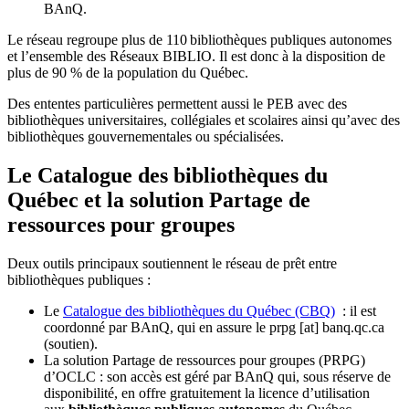
BAnQ.
Le réseau regroupe plus de 110
biblioth
è
ques publiques autonomes
et l
’
ensemble des R
é
seaux BIBLIO. Il est donc
à
la disposition de
plus de 90 % de la population du Qu
é
bec.
Des ententes particulières permettent aussi le PEB avec des
bibliothèques universitaires, collégiales et scolaires ainsi qu’avec des
bibliothèques gouvernementales ou spécialisées.
Le Catalogue des bibliothèques du
Québec et la solution Partage de
ressources pour groupes
Deux outils principaux soutiennent le réseau de prêt entre
bibliothèques publiques :
Le
Catalogue des bibliothèques du Québec (CBQ)
: il est
coordonné par BAnQ, qui en assure le
prpg
[at]
banq.qc.ca
(soutien)
.
La solution Partage de ressources pour groupes (PRPG)
d’OCLC : son accès est géré par BAnQ qui, sous réserve de
disponibilité, en offre gratuitement la licence d’utilisation