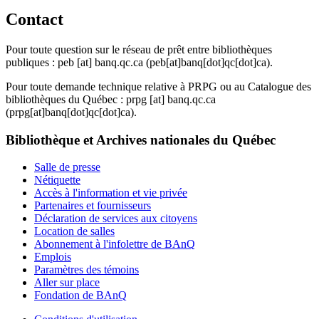
Contact
Pour toute question sur le réseau de prêt entre bibliothèques
publiques :
peb
[at]
banq.qc.ca
(peb[at]banq[dot]qc[dot]ca)
.
Pour toute demande technique relative à PRPG ou au Catalogue des
bibliothèques du Québec :
prpg
[at]
banq.qc.ca
(prpg[at]banq[dot]qc[dot]ca)
.
Bibliothèque et Archives nationales du Québec
Salle de presse
Nétiquette
Accès à l'information et vie privée
Partenaires et fournisseurs
Déclaration de services aux citoyens
Location de salles
Abonnement à l'infolettre de BAnQ
Emplois
Paramètres des témoins
Aller sur place
Fondation de BAnQ