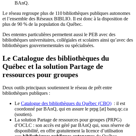
BAnQ.
Le réseau regroupe plus de 110
biblioth
è
ques publiques autonomes
et l
’
ensemble des R
é
seaux BIBLIO. Il est donc
à
la disposition de
plus de 90 % de la population du Qu
é
bec.
Des ententes particulières permettent aussi le PEB avec des
bibliothèques universitaires, collégiales et scolaires ainsi qu’avec des
bibliothèques gouvernementales ou spécialisées.
Le Catalogue des bibliothèques du
Québec et la solution Partage de
ressources pour groupes
Deux outils principaux soutiennent le réseau de prêt entre
bibliothèques publiques :
Le
Catalogue des bibliothèques du Québec (CBQ)
: il est
coordonné par BAnQ, qui en assure le
prpg
[at]
banq.qc.ca
(soutien)
.
La solution Partage de ressources pour groupes (PRPG)
d’OCLC : son accès est géré par BAnQ qui, sous réserve de
disponibilité, en offre gratuitement la licence d’utilisation