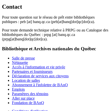
Contact
Pour toute question sur le réseau de prêt entre bibliothèques
publiques :
peb
[at]
banq.qc.ca
(peb[at]banq[dot]qc[dot]ca)
.
Pour toute demande technique relative à PRPG ou au Catalogue des
bibliothèques du Québec :
prpg
[at]
banq.qc.ca
(prpg[at]banq[dot]qc[dot]ca)
.
Bibliothèque et Archives nationales du Québec
Salle de presse
Nétiquette
Accès à l'information et vie privée
Partenaires et fournisseurs
Déclaration de services aux citoyens
Location de salles
Abonnement à l'infolettre de BAnQ
Emplois
Paramètres des témoins
Aller sur place
Fondation de BAnQ