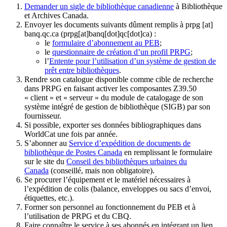
Demander un sigle de bibliothèque canadienne
à Bibliothèque
et Archives Canada.
Envoyer les documents suivants dûment remplis à
prpg
[at]
banq.qc.ca
(prpg[at]banq[dot]qc[dot]ca)
:
le
formulaire d’abonnement au PEB
;
le
questionnaire de création d’un profil PRPG
;
l’
Entente pour l’utilisation d’un système de gestion de
prêt entre bibliothèques
.
Rendre son catalogue disponible comme cible de recherche
dans PRPG en faisant activer les composantes Z39.50
« client » et « serveur » du module de catalogage de son
système intégré de gestion de bibliothèque (SIGB) par son
fournisseur
.
Si possible, exporter ses données bibliographiques dans
WorldCat une fois par année.
S’abonner au
Service d’expédition de documents de
bibliothèque de Postes Canada
en remplissant le formulaire
sur le site du
Conseil des bibliothèques urbaines du
Canada
(conseillé, mais non obligatoire).
Se procurer l’équipement et le matériel nécessaires à
l’expédition de colis (balance, enveloppes ou sacs d’envoi,
étiquettes, etc.).
Former son personnel au fonctionnement du PEB et à
l’utilisation de PRPG et du CBQ.
Faire connaître le service à ses abonnés en intégrant un lien