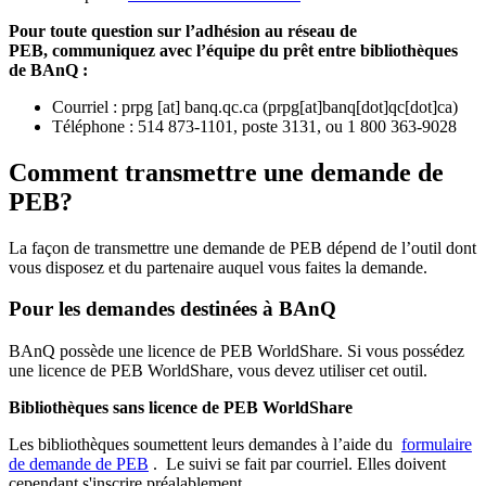
Pour toute question sur l’adhésion au réseau de
PEB,
communiquez avec l’équipe du prêt entre bibliothèques
de BAnQ :
Courriel
:
prpg
[at]
banq.qc.ca
(
prpg[at]banq[dot]qc[dot]ca
)
Téléphone : 514 873-1101, poste 3131, ou 1 800 363-9028
Comment transmettre une demande de
PEB?
La façon de transmettre une demande de PEB dépend de l’outil dont
vous disposez et du partenaire auquel vous faites la demande.
Pour les demandes destinées à BAnQ
BAnQ possède une licence de PEB WorldShare. Si vous possédez
une licence de PEB WorldShare, vous devez utiliser cet outil.
Bibliothèques sans licence de PEB WorldShare
Les bibliothèques soumettent leurs demandes à l’aide du
formulaire
de demande de PEB
.
Le suivi se fait par courriel.
Elles doivent
cependant s'inscrire préalablement.