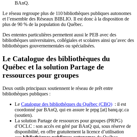
BAnQ.
Le réseau regroupe plus de 110
biblioth
è
ques publiques autonomes
et l
’
ensemble des R
é
seaux BIBLIO. Il est donc
à
la disposition de
plus de 90 % de la population du Qu
é
bec.
Des ententes particulières permettent aussi le PEB avec des
bibliothèques universitaires, collégiales et scolaires ainsi qu’avec des
bibliothèques gouvernementales ou spécialisées.
Le Catalogue des bibliothèques du
Québec et la solution Partage de
ressources pour groupes
Deux outils principaux soutiennent le réseau de prêt entre
bibliothèques publiques :
Le
Catalogue des bibliothèques du Québec (CBQ)
: il est
coordonné par BAnQ, qui en assure le
prpg
[at]
banq.qc.ca
(soutien)
.
La solution Partage de ressources pour groupes (PRPG)
d’OCLC : son accès est géré par BAnQ qui, sous réserve de
disponibilité, en offre gratuitement la licence d’utilisation