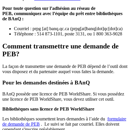
Pour toute question sur l’adhésion au réseau de
PEB,
communiquez avec l’équipe du prêt entre bibliothèques
de BAnQ :
Courriel
:
prpg
[at]
banq.qc.ca
(
prpg[at]banq[dot]qc[dot]ca
)
Téléphone : 514 873-1101, poste 3131, ou 1 800 363-9028
Comment transmettre une demande de
PEB?
La façon de transmettre une demande de PEB dépend de l’outil dont
vous disposez et du partenaire auquel vous faites la demande.
Pour les demandes destinées à BAnQ
BAnQ possède une licence de PEB WorldShare. Si vous possédez
une licence de PEB WorldShare, vous devez utiliser cet outil.
Bibliothèques sans licence de PEB WorldShare
Les bibliothèques soumettent leurs demandes à l’aide du
formulaire
de demande de PEB
.
Le suivi se fait par courriel.
Elles doivent
cependant s'inscrire préalablement.