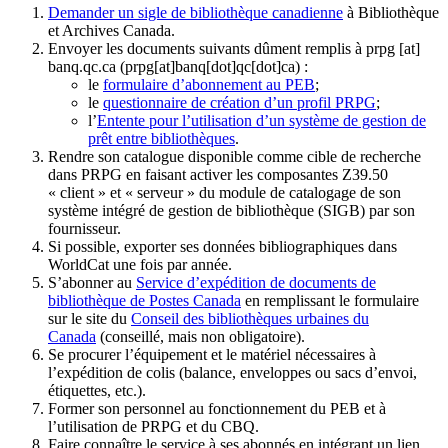
Demander un sigle de bibliothèque canadienne
à Bibliothèque
et Archives Canada.
Envoyer les documents suivants dûment remplis à
prpg
[at]
banq.qc.ca
(prpg[at]banq[dot]qc[dot]ca)
:
le
formulaire d’abonnement au PEB
;
le
questionnaire de création d’un profil PRPG
;
l’
Entente pour l’utilisation d’un système de gestion de
prêt entre bibliothèques
.
Rendre son catalogue disponible comme cible de recherche
dans PRPG en faisant activer les composantes Z39.50
« client » et « serveur » du module de catalogage de son
système intégré de gestion de bibliothèque (SIGB) par son
fournisseur
.
Si possible, exporter ses données bibliographiques dans
WorldCat une fois par année.
S’abonner au
Service d’expédition de documents de
bibliothèque de Postes Canada
en remplissant le formulaire
sur le site du
Conseil des bibliothèques urbaines du
Canada
(conseillé, mais non obligatoire).
Se procurer l’équipement et le matériel nécessaires à
l’expédition de colis (balance, enveloppes ou sacs d’envoi,
étiquettes, etc.).
Former son personnel au fonctionnement du PEB et à
l’utilisation de PRPG et du CBQ.
Faire connaître le service à ses abonnés en intégrant un lien