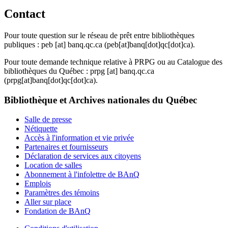
Contact
Pour toute question sur le réseau de prêt entre bibliothèques
publiques :
peb
[at]
banq.qc.ca
(peb[at]banq[dot]qc[dot]ca)
.
Pour toute demande technique relative à PRPG ou au Catalogue des
bibliothèques du Québec :
prpg
[at]
banq.qc.ca
(prpg[at]banq[dot]qc[dot]ca)
.
Bibliothèque et Archives nationales du Québec
Salle de presse
Nétiquette
Accès à l'information et vie privée
Partenaires et fournisseurs
Déclaration de services aux citoyens
Location de salles
Abonnement à l'infolettre de BAnQ
Emplois
Paramètres des témoins
Aller sur place
Fondation de BAnQ