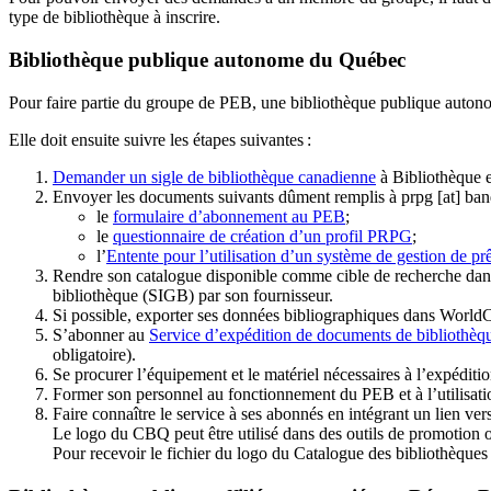
type de bibliothèque à inscrire.
Bibliothèque publique autonome du Québec
Pour faire partie du groupe de PEB, une bibliothèque publique auton
Elle doit ensuite suivre les étapes suivantes
:
Demander un sigle de bibliothèque canadienne
à Bibliothèque 
Envoyer les documents suivants dûment remplis à
prpg
[at]
ban
le
formulaire d’abonnement au PEB
;
le
questionnaire de création d’un profil PRPG
;
l’
Entente pour l’utilisation d’un système de gestion de prê
Rendre son catalogue disponible comme cible de recherche dans
bibliothèque (SIGB) par son fournisseur
.
Si possible, exporter ses données bibliographiques dans WorldC
S’abonner au
Service d’expédition de documents de bibliothèq
obligatoire).
Se procurer l’équipement et le matériel nécessaires à l’expéditio
Former son personnel au fonctionnement du PEB et à l’utilis
Faire connaître le service à ses abonnés en intégrant un lien vers
Le logo du CBQ peut être utilisé dans des outils de promotion o
Pour recevoir le fichier du logo du Catalogue des bibliothèque