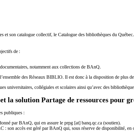
 et son catalogue collectif, le Catalogue des bibliothèques du Québec.
jectifs de
:
ces documentaires, notamment aux collections de BAnQ.
l
’
ensemble des R
é
seaux BIBLIO. Il est donc
à
la disposition de plus d
ues universitaires, collégiales et scolaires ainsi qu’avec des bibliothè
et la solution Partage de ressources pour g
es publiques :
rdonné par BAnQ, qui en assure le
prpg
[at]
banq.qc.ca
(soutien)
.
 son accès est géré par BAnQ qui, sous réserve de disponibilité, en off