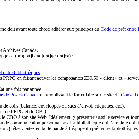
ome doit avant toute chose adhérer aux principes du
Code de prêt entre 
et Archives Canada.
q.qc.ca
(prpg[at]banq[dot]qc[dot]ca)
:
t entre bibliothèques
.
 PRPG en faisant activer les composantes Z39.50 « client » et « serveu
at une fois par année.
ue de Postes Canada
en remplissant le formulaire sur le site du
Conseil 
n de colis (balance, enveloppes ou sacs d’envoi, étiquettes, etc.).
ation de PRPG et du CBQ.
 le CBQ à son site Web. Idéalement, y présenter aussi le service et fourni
u de communication personnalisés. La bibliothèque qui l’emploie doit tou
s du Québec, faites-en la demande à l’équipe du prêt entre bibliothèqu