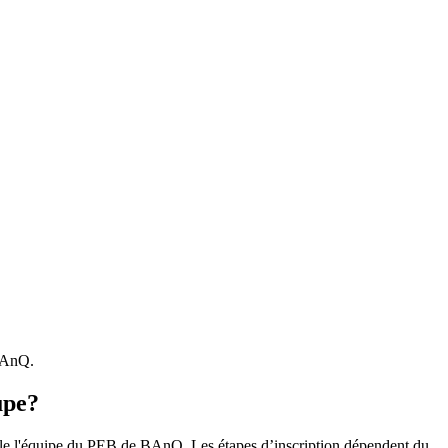
 BAnQ.
upe?
r le l'équipe du PEB de BAnQ. Les étapes d’inscription dépendent du