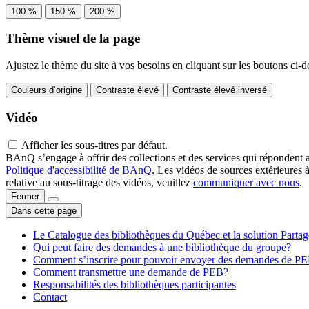
100 %
150 %
200 %
Thème visuel de la page
Ajustez le thème du site à vos besoins en cliquant sur les boutons ci-d
Couleurs d’origine
Contraste élevé
Contraste élevé inversé
Vidéo
Afficher les sous-titres par défaut.
BAnQ s’engage à offrir des collections et des services qui répondent 
Politique d'accessibilité de BAnQ
. Les vidéos de sources extérieures 
relative au sous-titrage des vidéos, veuillez
communiquer avec nous
.
Fermer
Dans cette page
Le Catalogue des bibliothèques du Québec et la solution Parta
Qui peut faire des demandes à une bibliothèque du groupe?
Comment s’inscrire pour pouvoir envoyer des demandes de P
Comment transmettre une demande de PEB?
Responsabilités des bibliothèques participantes
Contact