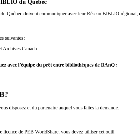
u BIBLIO du Québec
O du Québec doivent communiquer avec leur Réseau BIBLIO régional, q
es suivantes
:
et Archives Canada.
z avec l’équipe du prêt entre bibliothèques de BAnQ :
EB?
us disposez et du partenaire auquel vous faites la demande.
icence de PEB WorldShare, vous devez utiliser cet outil.