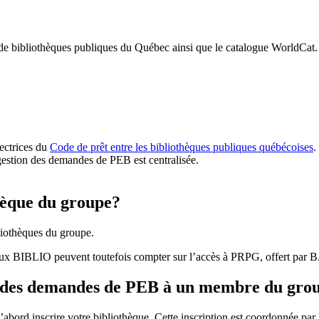
 de bibliothèques publiques du Québec ainsi que le catalogue WorldCat.
rectrices du
Code de prêt entre les bibliothèques publiques québécoises
.
gestion des demandes de PEB est centralisée.
hèque du groupe?
iothèques du groupe.
aux BIBLIO peuvent toutefois compter sur l’accès à PRPG, offert par
r des demandes de PEB à un membre du gro
bord inscrire votre bibliothèque. Cette inscription est coordonnée pa