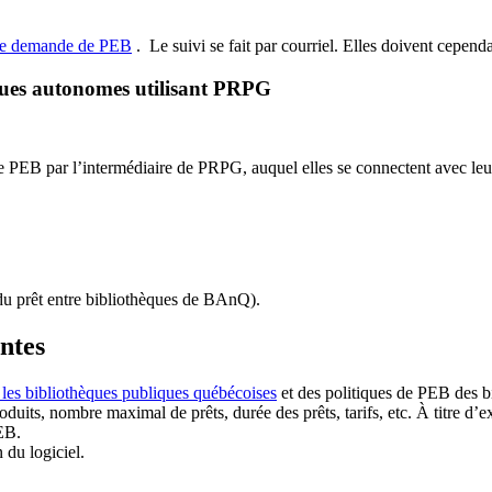
de demande de PEB
.
Le suivi se fait par courriel.
Elles doivent cependan
ques autonomes utilisant PRPG
EB par l’intermédiaire de PRPG, auquel elles se connectent avec leur i
u prêt entre bibliothèques de BAnQ)
.
antes
 les bibliothèques publiques québécoises
et des politiques de PEB des b
duits, nombre maximal de prêts, durée des prêts, tarifs, etc. À titre d’
EB.
n du logiciel.