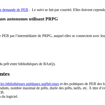
de demande de PEB
.
Le suivi se fait par courriel.
Elles doivent cependan
ques autonomes utilisant PRPG
EB par l’intermédiaire de PRPG, auquel elles se connectent avec leur i
u prêt entre bibliothèques de BAnQ)
.
antes
 les bibliothèques publiques québécoises
et des politiques de PEB des b
duits, nombre maximal de prêts, durée des prêts, tarifs, etc. À titre d’
EB.
n du logiciel.