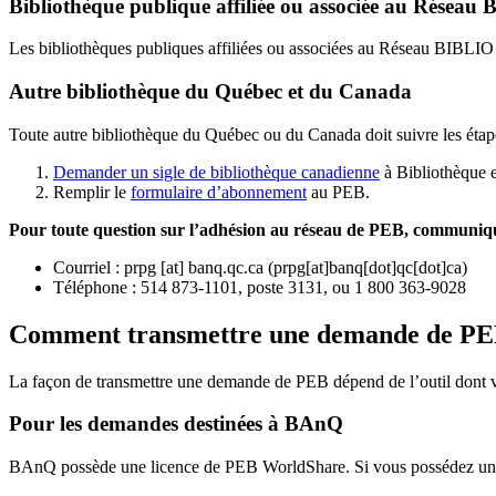
Bibliothèque publique affiliée ou associée au Résea
Les bibliothèques publiques affiliées ou associées au Réseau BIBLI
Autre bibliothèque du Québec et du Canada
Toute autre bibliothèque du Québec ou du Canada doit suivre les étap
Demander un sigle de bibliothèque canadienne
à Bibliothèque 
Remplir le
f
ormulaire d’abonnement
au PEB.
Pour toute question sur l’adhésion au réseau de PEB,
communique
Courriel
:
prpg
[at]
banq.qc.ca
(
prpg[at]banq[dot]qc[dot]ca
)
Téléphone : 514 873-1101, poste 3131, ou 1 800 363-9028
Comment transmettre une demande de P
La façon de transmettre une demande de PEB dépend de l’outil dont vo
Pour les demandes destinées à BAnQ
BAnQ possède une licence de PEB WorldShare. Si vous possédez une l