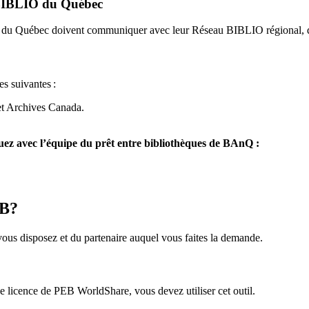
u BIBLIO du Québec
O du Québec doivent communiquer avec leur Réseau BIBLIO régional, q
es suivantes
:
et Archives Canada.
z avec l’équipe du prêt entre bibliothèques de BAnQ :
EB?
us disposez et du partenaire auquel vous faites la demande.
icence de PEB WorldShare, vous devez utiliser cet outil.