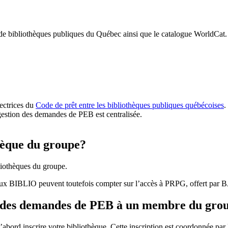
 de bibliothèques publiques du Québec ainsi que le catalogue WorldCat.
rectrices du
Code de prêt entre les bibliothèques publiques québécoises
.
gestion des demandes de PEB est centralisée.
hèque du groupe?
iothèques du groupe.
aux BIBLIO peuvent toutefois compter sur l’accès à PRPG, offert par
r des demandes de PEB à un membre du gro
bord inscrire votre bibliothèque. Cette inscription est coordonnée pa