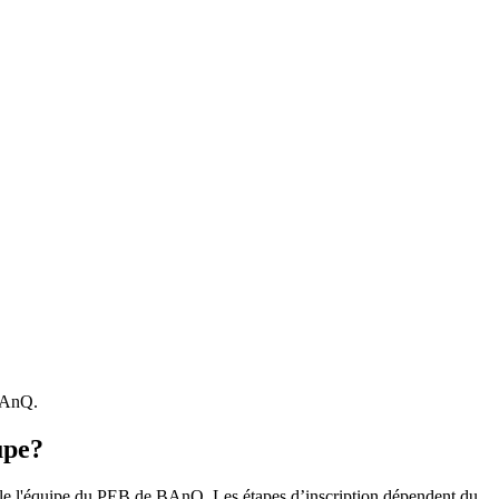
 BAnQ.
upe?
r le l'équipe du PEB de BAnQ. Les étapes d’inscription dépendent du