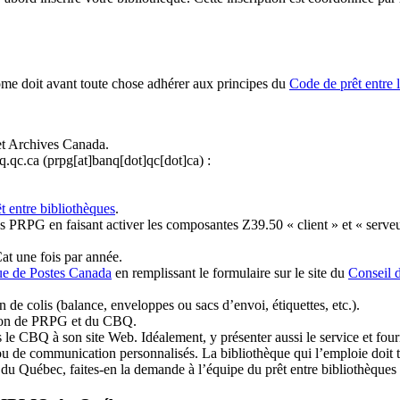
ome doit avant toute chose adhérer aux principes du
Code de prêt entre 
et Archives Canada.
q.qc.ca
(prpg[at]banq[dot]qc[dot]ca)
:
t entre bibliothèques
.
 PRPG en faisant activer les composantes Z39.50 « client » et « serveu
at une fois par année.
ue de Postes Canada
en remplissant le formulaire sur le site du
Conseil 
n de colis (balance, enveloppes ou sacs d’envoi, étiquettes, etc.).
ation de PRPG et du CBQ.
 le CBQ à son site Web. Idéalement, y présenter aussi le service et fourni
u de communication personnalisés. La bibliothèque qui l’emploie doit tou
s du Québec, faites-en la demande à l’équipe du prêt entre bibliothèqu