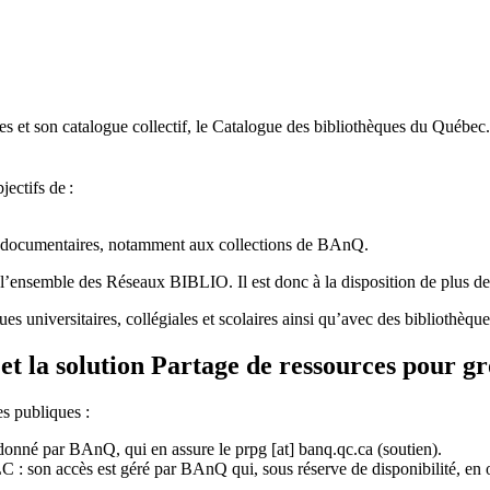
 et son catalogue collectif, le Catalogue des bibliothèques du Québec.
jectifs de
:
ces documentaires, notamment aux collections de BAnQ.
l
’
ensemble des R
é
seaux BIBLIO. Il est donc
à
la disposition de plus d
ues universitaires, collégiales et scolaires ainsi qu’avec des bibliothè
et la solution Partage de ressources pour g
es publiques :
rdonné par BAnQ, qui en assure le
prpg
[at]
banq.qc.ca
(soutien)
.
 son accès est géré par BAnQ qui, sous réserve de disponibilité, en off