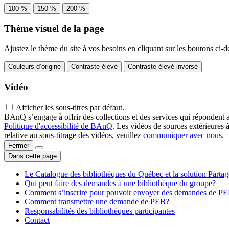
100 %
150 %
200 %
Thème visuel de la page
Ajustez le thème du site à vos besoins en cliquant sur les boutons ci-d
Couleurs d’origine
Contraste élevé
Contraste élevé inversé
Vidéo
Afficher les sous-titres par défaut.
BAnQ s’engage à offrir des collections et des services qui répondent 
Politique d'accessibilité de BAnQ
. Les vidéos de sources extérieures 
relative au sous-titrage des vidéos, veuillez
communiquer avec nous
.
Fermer
Dans cette page
Le Catalogue des bibliothèques du Québec et la solution Parta
Qui peut faire des demandes à une bibliothèque du groupe?
Comment s’inscrire pour pouvoir envoyer des demandes de P
Comment transmettre une demande de PEB?
Responsabilités des bibliothèques participantes
Contact