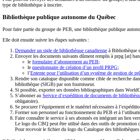
type de bibliothèque à inscrire.
Bibliothèque publique autonome du Québec
Pour faire partie du groupe de PEB, une bibliothèque publique auton
Elle doit ensuite suivre les étapes suivantes
:
Demander un sigle de bibliothèque canadienne
à Bibliothèque 
Envoyer les documents suivants dûment remplis à
prpg
[at]
ban
le
formulaire d’abonnement au PEB
;
le
questionnaire de création d’un profil PRPG
;
l’
Entente pour l’utilisation d’un système de gestion de prê
Rendre son catalogue disponible comme cible de recherche dans
bibliothèque (SIGB) par son fournisseur
.
Si possible, exporter ses données bibliographiques dans WorldC
S’abonner au
Service d’expédition de documents de bibliothèq
obligatoire).
Se procurer l’équipement et le matériel nécessaires à l’expéditio
Former son personnel au fonctionnement du PEB et à l’utilis
Faire connaître le service à ses abonnés en intégrant un lien vers
Le logo du CBQ peut être utilisé dans des outils de promotion o
Pour recevoir le fichier du logo du Catalogue des bibliothèque