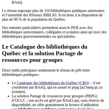
BAnQ.
Le réseau regroupe plus de 110
biblioth
è
ques publiques autonomes
et l
’
ensemble des R
é
seaux BIBLIO. Il est donc
à
la disposition de
plus de 90 % de la population du Qu
é
bec.
Des ententes particulières permettent aussi le PEB avec des
bibliothèques universitaires, collégiales et scolaires ainsi qu’avec des
bibliothèques gouvernementales ou spécialisées.
Le Catalogue des bibliothèques du
Québec et la solution Partage de
ressources pour groupes
Deux outils principaux soutiennent le réseau de prêt entre
bibliothèques publiques :
Le
Catalogue des bibliothèques du Québec (CBQ)
: il est
coordonné par BAnQ, qui en assure le
prpg
[at]
banq.qc.ca
(soutien)
.
La solution Partage de ressources pour groupes (PRPG)
d’OCLC : son accès est géré par BAnQ qui, sous réserve de
disponibilité, en offre gratuitement la licence d’utilisation