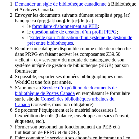
Demander un sigle de bibliothèque canadienne
à Bibliothèque
et Archives Canada.
Envoyer les documents suivants dûment remplis à
prpg
[at]
banq.qc.ca
(prpg[at]banq[dot]qc[dot]ca)
:
le
formulaire d’abonnement au PEB
;
le
questionnaire de création d’un profil PRPG
;
l’
Entente pour l’utilisation d’un système de gestion de
prêt entre bibliothèques
.
Rendre son catalogue disponible comme cible de recherche
dans PRPG en faisant activer les composantes Z39.50
« client » et « serveur » du module de catalogage de son
système intégré de gestion de bibliothèque (SIGB) par son
fournisseur
.
Si possible, exporter ses données bibliographiques dans
WorldCat une fois par année.
S’abonner au
Service d’expédition de documents de
bibliothèque de Postes Canada
en remplissant le formulaire
sur le site du
Conseil des bibliothèques urbaines du
Canada
(conseillé, mais non obligatoire).
Se procurer l’équipement et le matériel nécessaires à
l’expédition de colis (balance, enveloppes ou sacs d’envoi,
étiquettes, etc.).
Former son personnel au fonctionnement du PEB et à
l’utilisation de PRPG et du CBQ.
Faire connaître le service à ses abonnés en intégrant un lien