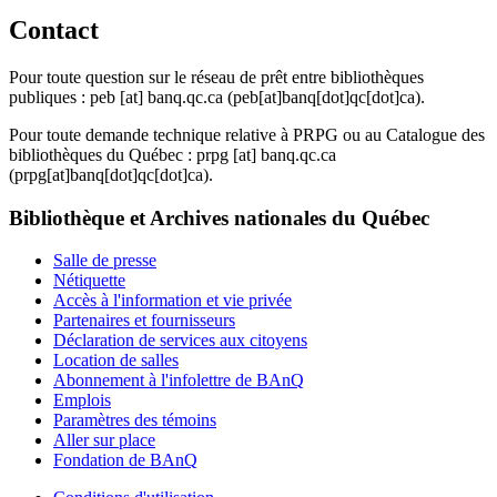
Contact
Pour toute question sur le réseau de prêt entre bibliothèques
publiques :
peb
[at]
banq.qc.ca
(peb[at]banq[dot]qc[dot]ca)
.
Pour toute demande technique relative à PRPG ou au Catalogue des
bibliothèques du Québec :
prpg
[at]
banq.qc.ca
(prpg[at]banq[dot]qc[dot]ca)
.
Bibliothèque et Archives nationales du Québec
Salle de presse
Nétiquette
Accès à l'information et vie privée
Partenaires et fournisseurs
Déclaration de services aux citoyens
Location de salles
Abonnement à l'infolettre de BAnQ
Emplois
Paramètres des témoins
Aller sur place
Fondation de BAnQ