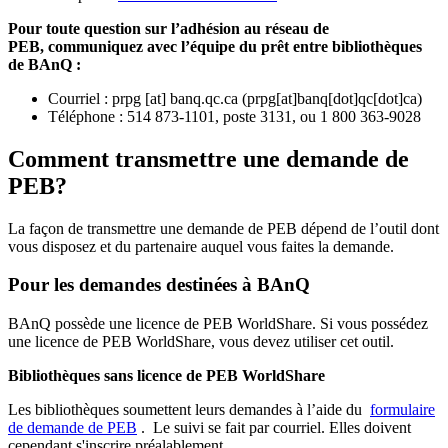
Pour toute question sur l’adhésion au réseau de
PEB,
communiquez avec l’équipe du prêt entre bibliothèques
de BAnQ :
Courriel
:
prpg
[at]
banq.qc.ca
(
prpg[at]banq[dot]qc[dot]ca
)
Téléphone : 514 873-1101, poste 3131, ou 1 800 363-9028
Comment transmettre une demande de
PEB?
La façon de transmettre une demande de PEB dépend de l’outil dont
vous disposez et du partenaire auquel vous faites la demande.
Pour les demandes destinées à BAnQ
BAnQ possède une licence de PEB WorldShare. Si vous possédez
une licence de PEB WorldShare, vous devez utiliser cet outil.
Bibliothèques sans licence de PEB WorldShare
Les bibliothèques soumettent leurs demandes à l’aide du
formulaire
de demande de PEB
.
Le suivi se fait par courriel.
Elles doivent
cependant s'inscrire préalablement.