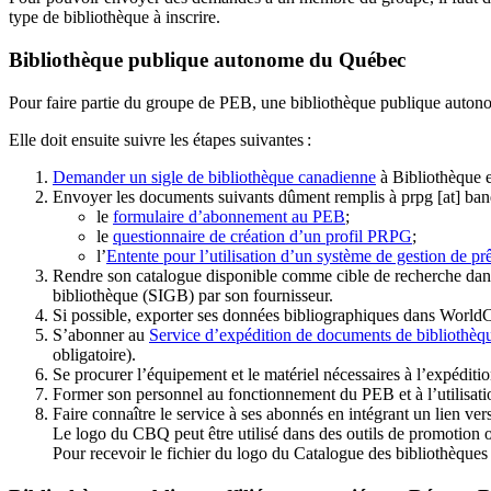
type de bibliothèque à inscrire.
Bibliothèque publique autonome du Québec
Pour faire partie du groupe de PEB, une bibliothèque publique auton
Elle doit ensuite suivre les étapes suivantes
:
Demander un sigle de bibliothèque canadienne
à Bibliothèque 
Envoyer les documents suivants dûment remplis à
prpg
[at]
ban
le
formulaire d’abonnement au PEB
;
le
questionnaire de création d’un profil PRPG
;
l’
Entente pour l’utilisation d’un système de gestion de prê
Rendre son catalogue disponible comme cible de recherche dans
bibliothèque (SIGB) par son fournisseur
.
Si possible, exporter ses données bibliographiques dans WorldC
S’abonner au
Service d’expédition de documents de bibliothèq
obligatoire).
Se procurer l’équipement et le matériel nécessaires à l’expéditio
Former son personnel au fonctionnement du PEB et à l’utilis
Faire connaître le service à ses abonnés en intégrant un lien vers
Le logo du CBQ peut être utilisé dans des outils de promotion o
Pour recevoir le fichier du logo du Catalogue des bibliothèque