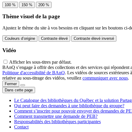
100 %
150 %
200 %
Thème visuel de la page
Ajustez le thème du site à vos besoins en cliquant sur les boutons ci-d
Couleurs d’origine
Contraste élevé
Contraste élevé inversé
Vidéo
Afficher les sous-titres par défaut.
BAnQ s’engage à offrir des collections et des services qui répondent 
Politique d'accessibilité de BAnQ
. Les vidéos de sources extérieures 
relative au sous-titrage des vidéos, veuillez
communiquer avec nous
.
Fermer
Dans cette page
Le Catalogue des bibliothèques du Québec et la solution Parta
Qui peut faire des demandes à une bibliothèque du groupe?
Comment s’inscrire pour pouvoir envoyer des demandes de P
Comment transmettre une demande de PEB?
Responsabilités des bibliothèques participantes
Contact