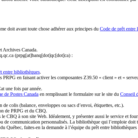
ome doit avant toute chose adhérer aux principes du
Code de prêt entre 
et Archives Canada.
q.qc.ca
(prpg[at]banq[dot]qc[dot]ca)
:
t entre bibliothèques
.
 PRPG en faisant activer les composantes Z39.50 « client » et « serveu
at une fois par année.
ue de Postes Canada
en remplissant le formulaire sur le site du
Conseil 
n de colis (balance, enveloppes ou sacs d’envoi, étiquettes, etc.).
ation de PRPG et du CBQ.
 le CBQ à son site Web. Idéalement, y présenter aussi le service et fourni
u de communication personnalisés. La bibliothèque qui l’emploie doit tou
s du Québec, faites-en la demande à l’équipe du prêt entre bibliothèqu