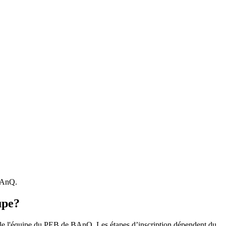
 BAnQ.
upe?
r le l'équipe du PEB de BAnQ. Les étapes d’inscription dépendent du