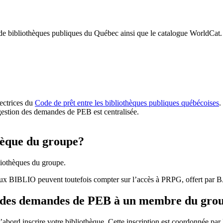
 de bibliothèques publiques du Québec ainsi que le catalogue WorldCat.
rectrices du
Code de prêt entre les bibliothèques publiques québécoises
.
gestion des demandes de PEB est centralisée.
hèque du groupe?
iothèques du groupe.
aux BIBLIO peuvent toutefois compter sur l’accès à PRPG, offert par
r des demandes de PEB à un membre du gro
bord inscrire votre bibliothèque. Cette inscription est coordonnée pa