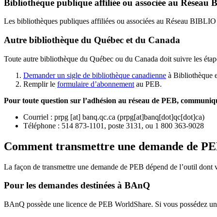
Bibliothèque publique affiliée ou associée au Résea
Les bibliothèques publiques affiliées ou associées au Réseau BIBLI
Autre bibliothèque du Québec et du Canada
Toute autre bibliothèque du Québec ou du Canada doit suivre les étap
Demander un sigle de bibliothèque canadienne
à Bibliothèque 
Remplir le
f
ormulaire d’abonnement
au PEB.
Pour toute question sur l’adhésion au réseau de PEB,
communique
Courriel
:
prpg
[at]
banq.qc.ca
(
prpg[at]banq[dot]qc[dot]ca
)
Téléphone : 514 873-1101, poste 3131, ou 1 800 363-9028
Comment transmettre une demande de P
La façon de transmettre une demande de PEB dépend de l’outil dont vo
Pour les demandes destinées à BAnQ
BAnQ possède une licence de PEB WorldShare. Si vous possédez une l