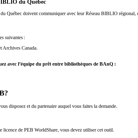
u BIBLIO du Québec
O du Québec doivent communiquer avec leur Réseau BIBLIO régional, q
es suivantes
:
et Archives Canada.
z avec l’équipe du prêt entre bibliothèques de BAnQ :
EB?
us disposez et du partenaire auquel vous faites la demande.
icence de PEB WorldShare, vous devez utiliser cet outil.