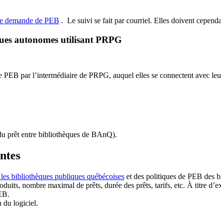
de demande de PEB
.
Le suivi se fait par courriel.
Elles doivent cependan
ques autonomes utilisant PRPG
EB par l’intermédiaire de PRPG, auquel elles se connectent avec leur i
u prêt entre bibliothèques de BAnQ)
.
antes
 les bibliothèques publiques québécoises
et des politiques de PEB des b
duits, nombre maximal de prêts, durée des prêts, tarifs, etc. À titre d’
EB.
n du logiciel.