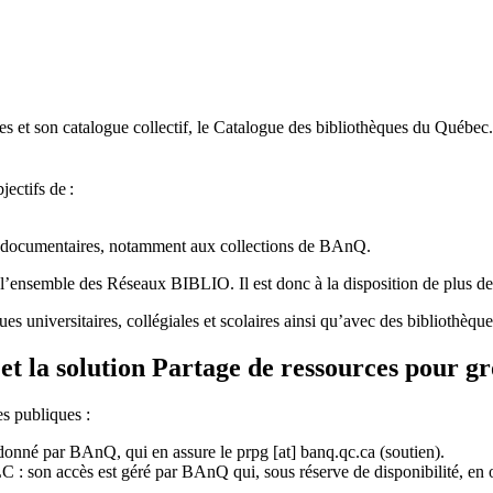
 et son catalogue collectif, le Catalogue des bibliothèques du Québec.
jectifs de
:
ces documentaires, notamment aux collections de BAnQ.
l
’
ensemble des R
é
seaux BIBLIO. Il est donc
à
la disposition de plus d
ues universitaires, collégiales et scolaires ainsi qu’avec des bibliothè
et la solution Partage de ressources pour g
es publiques :
rdonné par BAnQ, qui en assure le
prpg
[at]
banq.qc.ca
(soutien)
.
 son accès est géré par BAnQ qui, sous réserve de disponibilité, en off