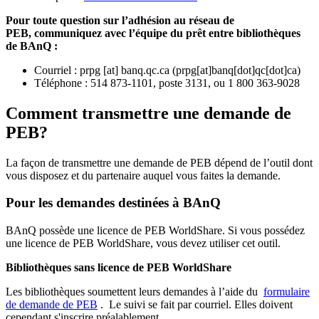
Pour toute question sur l’adhésion au réseau de
PEB,
communiquez avec l’équipe du prêt entre bibliothèques
de BAnQ :
Courriel
:
prpg
[at]
banq.qc.ca
(
prpg[at]banq[dot]qc[dot]ca
)
Téléphone : 514 873-1101, poste 3131, ou 1 800 363-9028
Comment transmettre une demande de
PEB?
La façon de transmettre une demande de PEB dépend de l’outil dont
vous disposez et du partenaire auquel vous faites la demande.
Pour les demandes destinées à BAnQ
BAnQ possède une licence de PEB WorldShare. Si vous possédez
une licence de PEB WorldShare, vous devez utiliser cet outil.
Bibliothèques sans licence de PEB WorldShare
Les bibliothèques soumettent leurs demandes à l’aide du
formulaire
de demande de PEB
.
Le suivi se fait par courriel.
Elles doivent
cependant s'inscrire préalablement.