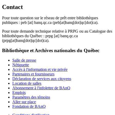
Contact
Pour toute question sur le réseau de prêt entre bibliothèques
publiques :
peb
[at]
banq.qc.ca
(peb[at]banq[dot]qc[dot]ca)
.
Pour toute demande technique relative à PRPG ou au Catalogue des
bibliothèques du Québec :
prpg
[at]
banq.qc.ca
(prpg[at]banq[dot]qc[dot]ca)
.
Bibliothèque et Archives nationales du Québec
Salle de presse
Nétiquette
Accès à l'information et vie privée
Partenaires et fournisseurs
Déclaration de services aux citoyens
Location de salles
Abonnement à l'infolettre de BAnQ
Emplois
Paramètres des témoins
Aller sur place
Fondation de BAnQ