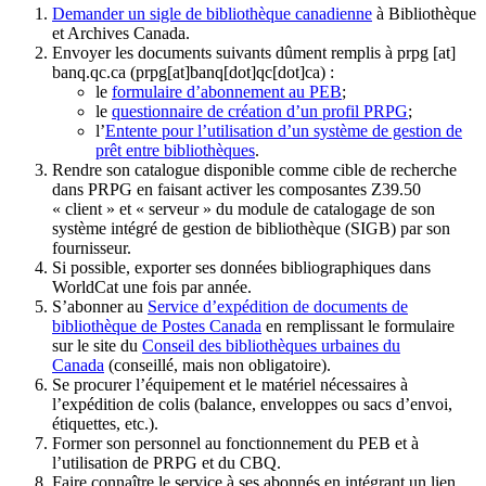
Demander un sigle de bibliothèque canadienne
à Bibliothèque
et Archives Canada.
Envoyer les documents suivants dûment remplis à
prpg
[at]
banq.qc.ca
(prpg[at]banq[dot]qc[dot]ca)
:
le
formulaire d’abonnement au PEB
;
le
questionnaire de création d’un profil PRPG
;
l’
Entente pour l’utilisation d’un système de gestion de
prêt entre bibliothèques
.
Rendre son catalogue disponible comme cible de recherche
dans PRPG en faisant activer les composantes Z39.50
« client » et « serveur » du module de catalogage de son
système intégré de gestion de bibliothèque (SIGB) par son
fournisseur
.
Si possible, exporter ses données bibliographiques dans
WorldCat une fois par année.
S’abonner au
Service d’expédition de documents de
bibliothèque de Postes Canada
en remplissant le formulaire
sur le site du
Conseil des bibliothèques urbaines du
Canada
(conseillé, mais non obligatoire).
Se procurer l’équipement et le matériel nécessaires à
l’expédition de colis (balance, enveloppes ou sacs d’envoi,
étiquettes, etc.).
Former son personnel au fonctionnement du PEB et à
l’utilisation de PRPG et du CBQ.
Faire connaître le service à ses abonnés en intégrant un lien