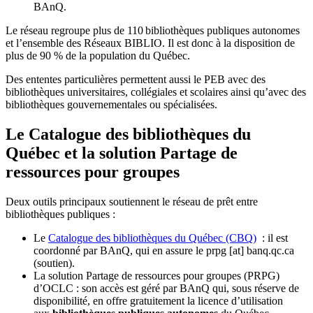
BAnQ.
Le réseau regroupe plus de 110
biblioth
è
ques publiques autonomes
et l
’
ensemble des R
é
seaux BIBLIO. Il est donc
à
la disposition de
plus de 90 % de la population du Qu
é
bec.
Des ententes particulières permettent aussi le PEB avec des
bibliothèques universitaires, collégiales et scolaires ainsi qu’avec des
bibliothèques gouvernementales ou spécialisées.
Le Catalogue des bibliothèques du
Québec et la solution Partage de
ressources pour groupes
Deux outils principaux soutiennent le réseau de prêt entre
bibliothèques publiques :
Le
Catalogue des bibliothèques du Québec (CBQ)
: il est
coordonné par BAnQ, qui en assure le
prpg
[at]
banq.qc.ca
(soutien)
.
La solution Partage de ressources pour groupes (PRPG)
d’OCLC : son accès est géré par BAnQ qui, sous réserve de
disponibilité, en offre gratuitement la licence d’utilisation