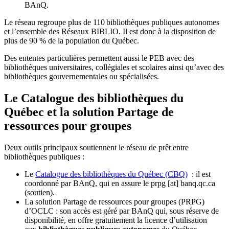
BAnQ.
Le réseau regroupe plus de 110
biblioth
è
ques publiques autonomes
et l
’
ensemble des R
é
seaux BIBLIO. Il est donc
à
la disposition de
plus de 90 % de la population du Qu
é
bec.
Des ententes particulières permettent aussi le PEB avec des
bibliothèques universitaires, collégiales et scolaires ainsi qu’avec des
bibliothèques gouvernementales ou spécialisées.
Le Catalogue des bibliothèques du
Québec et la solution Partage de
ressources pour groupes
Deux outils principaux soutiennent le réseau de prêt entre
bibliothèques publiques :
Le
Catalogue des bibliothèques du Québec (CBQ)
: il est
coordonné par BAnQ, qui en assure le
prpg
[at]
banq.qc.ca
(soutien)
.
La solution Partage de ressources pour groupes (PRPG)
d’OCLC : son accès est géré par BAnQ qui, sous réserve de
disponibilité, en offre gratuitement la licence d’utilisation