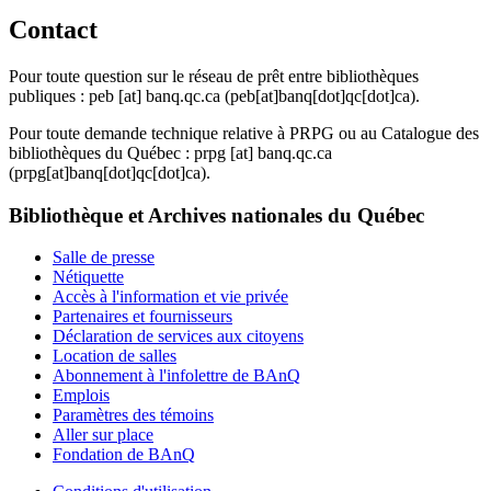
Contact
Pour toute question sur le réseau de prêt entre bibliothèques
publiques :
peb
[at]
banq.qc.ca
(peb[at]banq[dot]qc[dot]ca)
.
Pour toute demande technique relative à PRPG ou au Catalogue des
bibliothèques du Québec :
prpg
[at]
banq.qc.ca
(prpg[at]banq[dot]qc[dot]ca)
.
Bibliothèque et Archives nationales du Québec
Salle de presse
Nétiquette
Accès à l'information et vie privée
Partenaires et fournisseurs
Déclaration de services aux citoyens
Location de salles
Abonnement à l'infolettre de BAnQ
Emplois
Paramètres des témoins
Aller sur place
Fondation de BAnQ