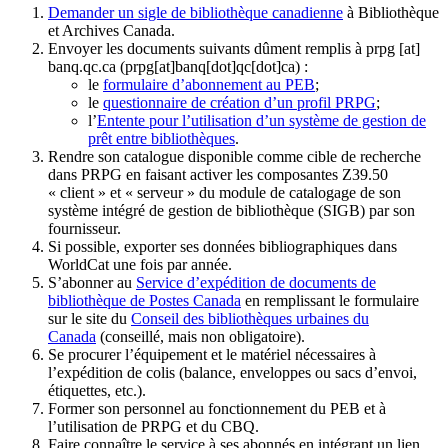
Demander un sigle de bibliothèque canadienne
à Bibliothèque
et Archives Canada.
Envoyer les documents suivants dûment remplis à
prpg
[at]
banq.qc.ca
(prpg[at]banq[dot]qc[dot]ca)
:
le
formulaire d’abonnement au PEB
;
le
questionnaire de création d’un profil PRPG
;
l’
Entente pour l’utilisation d’un système de gestion de
prêt entre bibliothèques
.
Rendre son catalogue disponible comme cible de recherche
dans PRPG en faisant activer les composantes Z39.50
« client » et « serveur » du module de catalogage de son
système intégré de gestion de bibliothèque (SIGB) par son
fournisseur
.
Si possible, exporter ses données bibliographiques dans
WorldCat une fois par année.
S’abonner au
Service d’expédition de documents de
bibliothèque de Postes Canada
en remplissant le formulaire
sur le site du
Conseil des bibliothèques urbaines du
Canada
(conseillé, mais non obligatoire).
Se procurer l’équipement et le matériel nécessaires à
l’expédition de colis (balance, enveloppes ou sacs d’envoi,
étiquettes, etc.).
Former son personnel au fonctionnement du PEB et à
l’utilisation de PRPG et du CBQ.
Faire connaître le service à ses abonnés en intégrant un lien