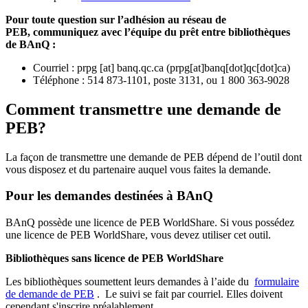
Pour toute question sur l’adhésion au réseau de
PEB,
communiquez avec l’équipe du prêt entre bibliothèques
de BAnQ :
Courriel
:
prpg
[at]
banq.qc.ca
(
prpg[at]banq[dot]qc[dot]ca
)
Téléphone : 514 873-1101, poste 3131, ou 1 800 363-9028
Comment transmettre une demande de
PEB?
La façon de transmettre une demande de PEB dépend de l’outil dont
vous disposez et du partenaire auquel vous faites la demande.
Pour les demandes destinées à BAnQ
BAnQ possède une licence de PEB WorldShare. Si vous possédez
une licence de PEB WorldShare, vous devez utiliser cet outil.
Bibliothèques sans licence de PEB WorldShare
Les bibliothèques soumettent leurs demandes à l’aide du
formulaire
de demande de PEB
.
Le suivi se fait par courriel.
Elles doivent
cependant s'inscrire préalablement.