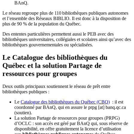
BAnQ.
Le réseau regroupe plus de 110
biblioth
è
ques publiques autonomes
et l
’
ensemble des R
é
seaux BIBLIO. Il est donc
à
la disposition de
plus de 90 % de la population du Qu
é
bec.
Des ententes particulières permettent aussi le PEB avec des
bibliothèques universitaires, collégiales et scolaires ainsi qu’avec des
bibliothèques gouvernementales ou spécialisées.
Le Catalogue des bibliothèques du
Québec et la solution Partage de
ressources pour groupes
Deux outils principaux soutiennent le réseau de prêt entre
bibliothèques publiques :
Le
Catalogue des bibliothèques du Québec (CBQ)
: il est
coordonné par BAnQ, qui en assure le
prpg
[at]
banq.qc.ca
(soutien)
.
La solution Partage de ressources pour groupes (PRPG)
d’OCLC : son accès est géré par BAnQ qui, sous réserve de
disponibilité, en offre gratuitement la licence d’utilisation