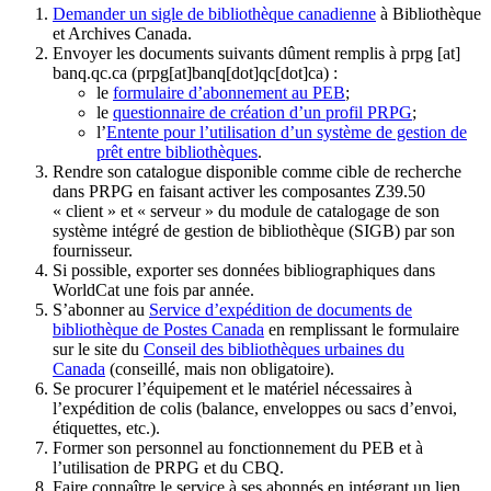
Demander un sigle de bibliothèque canadienne
à Bibliothèque
et Archives Canada.
Envoyer les documents suivants dûment remplis à
prpg
[at]
banq.qc.ca
(prpg[at]banq[dot]qc[dot]ca)
:
le
formulaire d’abonnement au PEB
;
le
questionnaire de création d’un profil PRPG
;
l’
Entente pour l’utilisation d’un système de gestion de
prêt entre bibliothèques
.
Rendre son catalogue disponible comme cible de recherche
dans PRPG en faisant activer les composantes Z39.50
« client » et « serveur » du module de catalogage de son
système intégré de gestion de bibliothèque (SIGB) par son
fournisseur
.
Si possible, exporter ses données bibliographiques dans
WorldCat une fois par année.
S’abonner au
Service d’expédition de documents de
bibliothèque de Postes Canada
en remplissant le formulaire
sur le site du
Conseil des bibliothèques urbaines du
Canada
(conseillé, mais non obligatoire).
Se procurer l’équipement et le matériel nécessaires à
l’expédition de colis (balance, enveloppes ou sacs d’envoi,
étiquettes, etc.).
Former son personnel au fonctionnement du PEB et à
l’utilisation de PRPG et du CBQ.
Faire connaître le service à ses abonnés en intégrant un lien