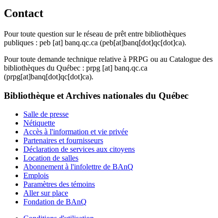
Contact
Pour toute question sur le réseau de prêt entre bibliothèques
publiques :
peb
[at]
banq.qc.ca
(peb[at]banq[dot]qc[dot]ca)
.
Pour toute demande technique relative à PRPG ou au Catalogue des
bibliothèques du Québec :
prpg
[at]
banq.qc.ca
(prpg[at]banq[dot]qc[dot]ca)
.
Bibliothèque et Archives nationales du Québec
Salle de presse
Nétiquette
Accès à l'information et vie privée
Partenaires et fournisseurs
Déclaration de services aux citoyens
Location de salles
Abonnement à l'infolettre de BAnQ
Emplois
Paramètres des témoins
Aller sur place
Fondation de BAnQ