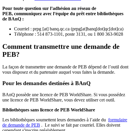
Pour toute question sur l’adhésion au réseau de
PEB,
communiquez avec l’équipe du prêt entre bibliothèques
de BAnQ :
Courriel
:
prpg
[at]
banq.qc.ca
(
prpg[at]banq[dot]qc[dot]ca
)
Téléphone : 514 873-1101, poste 3131, ou 1 800 363-9028
Comment transmettre une demande de
PEB?
La façon de transmettre une demande de PEB dépend de l’outil dont
vous disposez et du partenaire auquel vous faites la demande.
Pour les demandes destinées à BAnQ
BAnQ possède une licence de PEB WorldShare. Si vous possédez
une licence de PEB WorldShare, vous devez utiliser cet outil.
Bibliothèques sans licence de PEB WorldShare
Les bibliothèques soumettent leurs demandes à l’aide du
formulaire
de demande de PEB
.
Le suivi se fait par courriel.
Elles doivent
cependant s'inscrire préalablement.