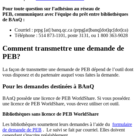
Pour toute question sur l’adhésion au réseau de
PEB,
communiquez avec l’équipe du prêt entre bibliothèques
de BAnQ :
Courriel
:
prpg
[at]
banq.qc.ca
(
prpg[at]banq[dot]qc[dot]ca
)
Téléphone : 514 873-1101, poste 3131, ou 1 800 363-9028
Comment transmettre une demande de
PEB?
La façon de transmettre une demande de PEB dépend de l’outil dont
vous disposez et du partenaire auquel vous faites la demande.
Pour les demandes destinées à BAnQ
BAnQ possède une licence de PEB WorldShare. Si vous possédez
une licence de PEB WorldShare, vous devez utiliser cet outil.
Bibliothèques sans licence de PEB WorldShare
Les bibliothèques soumettent leurs demandes à l’aide du
formulaire
de demande de PEB
.
Le suivi se fait par courriel.
Elles doivent
cependant s'inscrire préalablement.