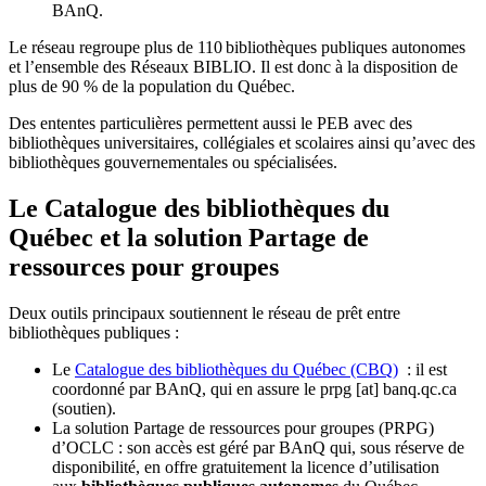
BAnQ.
Le réseau regroupe plus de 110
biblioth
è
ques publiques autonomes
et l
’
ensemble des R
é
seaux BIBLIO. Il est donc
à
la disposition de
plus de 90 % de la population du Qu
é
bec.
Des ententes particulières permettent aussi le PEB avec des
bibliothèques universitaires, collégiales et scolaires ainsi qu’avec des
bibliothèques gouvernementales ou spécialisées.
Le Catalogue des bibliothèques du
Québec et la solution Partage de
ressources pour groupes
Deux outils principaux soutiennent le réseau de prêt entre
bibliothèques publiques :
Le
Catalogue des bibliothèques du Québec (CBQ)
: il est
coordonné par BAnQ, qui en assure le
prpg
[at]
banq.qc.ca
(soutien)
.
La solution Partage de ressources pour groupes (PRPG)
d’OCLC : son accès est géré par BAnQ qui, sous réserve de
disponibilité, en offre gratuitement la licence d’utilisation