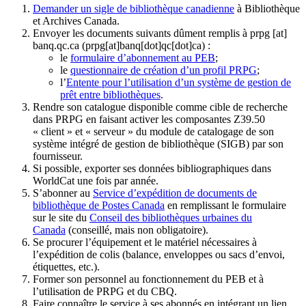
Demander un sigle de bibliothèque canadienne
à Bibliothèque
et Archives Canada.
Envoyer les documents suivants dûment remplis à
prpg
[at]
banq.qc.ca
(prpg[at]banq[dot]qc[dot]ca)
:
le
formulaire d’abonnement au PEB
;
le
questionnaire de création d’un profil PRPG
;
l’
Entente pour l’utilisation d’un système de gestion de
prêt entre bibliothèques
.
Rendre son catalogue disponible comme cible de recherche
dans PRPG en faisant activer les composantes Z39.50
« client » et « serveur » du module de catalogage de son
système intégré de gestion de bibliothèque (SIGB) par son
fournisseur
.
Si possible, exporter ses données bibliographiques dans
WorldCat une fois par année.
S’abonner au
Service d’expédition de documents de
bibliothèque de Postes Canada
en remplissant le formulaire
sur le site du
Conseil des bibliothèques urbaines du
Canada
(conseillé, mais non obligatoire).
Se procurer l’équipement et le matériel nécessaires à
l’expédition de colis (balance, enveloppes ou sacs d’envoi,
étiquettes, etc.).
Former son personnel au fonctionnement du PEB et à
l’utilisation de PRPG et du CBQ.
Faire connaître le service à ses abonnés en intégrant un lien