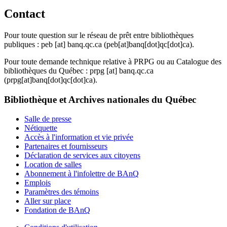
Contact
Pour toute question sur le réseau de prêt entre bibliothèques
publiques :
peb
[at]
banq.qc.ca
(peb[at]banq[dot]qc[dot]ca)
.
Pour toute demande technique relative à PRPG ou au Catalogue des
bibliothèques du Québec :
prpg
[at]
banq.qc.ca
(prpg[at]banq[dot]qc[dot]ca)
.
Bibliothèque et Archives nationales du Québec
Salle de presse
Nétiquette
Accès à l'information et vie privée
Partenaires et fournisseurs
Déclaration de services aux citoyens
Location de salles
Abonnement à l'infolettre de BAnQ
Emplois
Paramètres des témoins
Aller sur place
Fondation de BAnQ