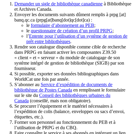
Demander un sigle de bibliothèque canadienne
à Bibliothèque
et Archives Canada.
Envoyer les documents suivants dûment remplis à
prpg
[at]
banq.qc.ca
(prpg[at]banq[dot]qc[dot]ca)
:
le
formulaire d’abonnement au PEB
;
le
questionnaire de création d’un profil PRPG
;
l’
Entente pour l’utilisation d’un système de gestion de
prêt entre bibliothèques
.
Rendre son catalogue disponible comme cible de recherche
dans PRPG en faisant activer les composantes Z39.50
« client » et « serveur » du module de catalogage de son
système intégré de gestion de bibliothèque (SIGB) par son
fournisseur
.
Si possible, exporter ses données bibliographiques dans
WorldCat une fois par année.
S’abonner au
Service d’expédition de documents de
bibliothèque de Postes Canada
en remplissant le formulaire
sur le site du
Conseil des bibliothèques urbaines du
Canada
(conseillé, mais non obligatoire).
Se procurer l’équipement et le matériel nécessaires à
l’expédition de colis (balance, enveloppes ou sacs d’envoi,
étiquettes, etc.).
Former son personnel au fonctionnement du PEB et à
l’utilisation de PRPG et du CBQ.
Faire connaître le service à ses abonnés en intégrant un lien