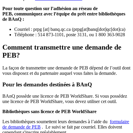
Pour toute question sur l’adhésion au réseau de
PEB,
communiquez avec l’équipe du prêt entre bibliothèques
de BAnQ :
Courriel
:
prpg
[at]
banq.qc.ca
(
prpg[at]banq[dot]qc[dot]ca
)
Téléphone : 514 873-1101, poste 3131, ou 1 800 363-9028
Comment transmettre une demande de
PEB?
La façon de transmettre une demande de PEB dépend de l’outil dont
vous disposez et du partenaire auquel vous faites la demande.
Pour les demandes destinées à BAnQ
BAnQ possède une licence de PEB WorldShare. Si vous possédez
une licence de PEB WorldShare, vous devez utiliser cet outil.
Bibliothèques sans licence de PEB WorldShare
Les bibliothèques soumettent leurs demandes à l’aide du
formulaire
de demande de PEB
.
Le suivi se fait par courriel.
Elles doivent
cependant s'inscrire préalablement.