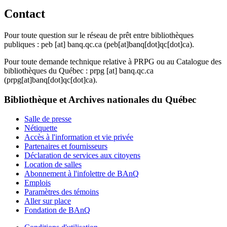
Contact
Pour toute question sur le réseau de prêt entre bibliothèques
publiques :
peb
[at]
banq.qc.ca
(peb[at]banq[dot]qc[dot]ca)
.
Pour toute demande technique relative à PRPG ou au Catalogue des
bibliothèques du Québec :
prpg
[at]
banq.qc.ca
(prpg[at]banq[dot]qc[dot]ca)
.
Bibliothèque et Archives nationales du Québec
Salle de presse
Nétiquette
Accès à l'information et vie privée
Partenaires et fournisseurs
Déclaration de services aux citoyens
Location de salles
Abonnement à l'infolettre de BAnQ
Emplois
Paramètres des témoins
Aller sur place
Fondation de BAnQ