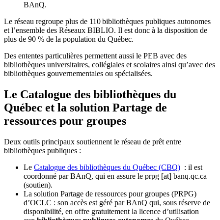
BAnQ.
Le réseau regroupe plus de 110
biblioth
è
ques publiques autonomes
et l
’
ensemble des R
é
seaux BIBLIO. Il est donc
à
la disposition de
plus de 90 % de la population du Qu
é
bec.
Des ententes particulières permettent aussi le PEB avec des
bibliothèques universitaires, collégiales et scolaires ainsi qu’avec des
bibliothèques gouvernementales ou spécialisées.
Le Catalogue des bibliothèques du
Québec et la solution Partage de
ressources pour groupes
Deux outils principaux soutiennent le réseau de prêt entre
bibliothèques publiques :
Le
Catalogue des bibliothèques du Québec (CBQ)
: il est
coordonné par BAnQ, qui en assure le
prpg
[at]
banq.qc.ca
(soutien)
.
La solution Partage de ressources pour groupes (PRPG)
d’OCLC : son accès est géré par BAnQ qui, sous réserve de
disponibilité, en offre gratuitement la licence d’utilisation