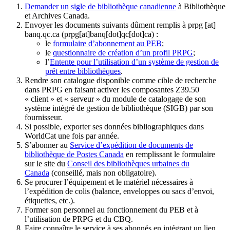
Demander un sigle de bibliothèque canadienne
à Bibliothèque
et Archives Canada.
Envoyer les documents suivants dûment remplis à
prpg
[at]
banq.qc.ca
(prpg[at]banq[dot]qc[dot]ca)
:
le
formulaire d’abonnement au PEB
;
le
questionnaire de création d’un profil PRPG
;
l’
Entente pour l’utilisation d’un système de gestion de
prêt entre bibliothèques
.
Rendre son catalogue disponible comme cible de recherche
dans PRPG en faisant activer les composantes Z39.50
« client » et « serveur » du module de catalogage de son
système intégré de gestion de bibliothèque (SIGB) par son
fournisseur
.
Si possible, exporter ses données bibliographiques dans
WorldCat une fois par année.
S’abonner au
Service d’expédition de documents de
bibliothèque de Postes Canada
en remplissant le formulaire
sur le site du
Conseil des bibliothèques urbaines du
Canada
(conseillé, mais non obligatoire).
Se procurer l’équipement et le matériel nécessaires à
l’expédition de colis (balance, enveloppes ou sacs d’envoi,
étiquettes, etc.).
Former son personnel au fonctionnement du PEB et à
l’utilisation de PRPG et du CBQ.
Faire connaître le service à ses abonnés en intégrant un lien