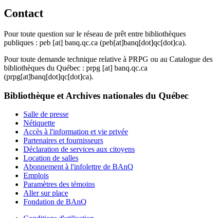
Contact
Pour toute question sur le réseau de prêt entre bibliothèques
publiques :
peb
[at]
banq.qc.ca
(peb[at]banq[dot]qc[dot]ca)
.
Pour toute demande technique relative à PRPG ou au Catalogue des
bibliothèques du Québec :
prpg
[at]
banq.qc.ca
(prpg[at]banq[dot]qc[dot]ca)
.
Bibliothèque et Archives nationales du Québec
Salle de presse
Nétiquette
Accès à l'information et vie privée
Partenaires et fournisseurs
Déclaration de services aux citoyens
Location de salles
Abonnement à l'infolettre de BAnQ
Emplois
Paramètres des témoins
Aller sur place
Fondation de BAnQ