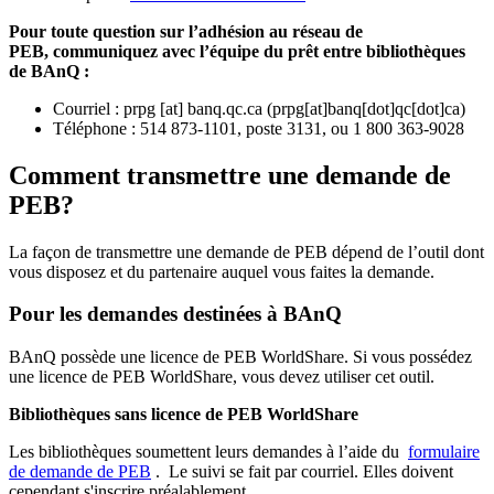
Pour toute question sur l’adhésion au réseau de
PEB,
communiquez avec l’équipe du prêt entre bibliothèques
de BAnQ :
Courriel
:
prpg
[at]
banq.qc.ca
(
prpg[at]banq[dot]qc[dot]ca
)
Téléphone : 514 873-1101, poste 3131, ou 1 800 363-9028
Comment transmettre une demande de
PEB?
La façon de transmettre une demande de PEB dépend de l’outil dont
vous disposez et du partenaire auquel vous faites la demande.
Pour les demandes destinées à BAnQ
BAnQ possède une licence de PEB WorldShare. Si vous possédez
une licence de PEB WorldShare, vous devez utiliser cet outil.
Bibliothèques sans licence de PEB WorldShare
Les bibliothèques soumettent leurs demandes à l’aide du
formulaire
de demande de PEB
.
Le suivi se fait par courriel.
Elles doivent
cependant s'inscrire préalablement.