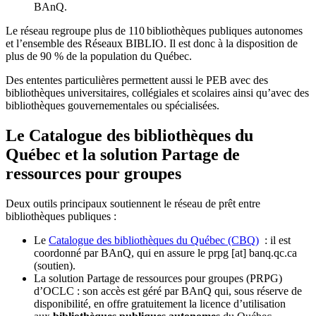
BAnQ.
Le réseau regroupe plus de 110
biblioth
è
ques publiques autonomes
et l
’
ensemble des R
é
seaux BIBLIO. Il est donc
à
la disposition de
plus de 90 % de la population du Qu
é
bec.
Des ententes particulières permettent aussi le PEB avec des
bibliothèques universitaires, collégiales et scolaires ainsi qu’avec des
bibliothèques gouvernementales ou spécialisées.
Le Catalogue des bibliothèques du
Québec et la solution Partage de
ressources pour groupes
Deux outils principaux soutiennent le réseau de prêt entre
bibliothèques publiques :
Le
Catalogue des bibliothèques du Québec (CBQ)
: il est
coordonné par BAnQ, qui en assure le
prpg
[at]
banq.qc.ca
(soutien)
.
La solution Partage de ressources pour groupes (PRPG)
d’OCLC : son accès est géré par BAnQ qui, sous réserve de
disponibilité, en offre gratuitement la licence d’utilisation